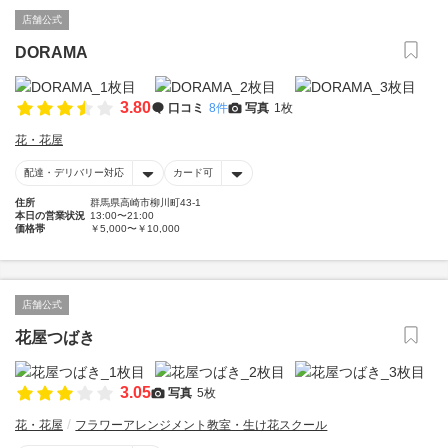
店舗公式
DORAMA
3.80
口コミ
8件
写真
1枚
花・花屋
配達・デリバリー対応
カード可
住所
群馬県高崎市柳川町43-1
本日の営業状況
13:00〜21:00
価格帯
￥5,000〜￥10,000
店舗公式
花屋つばき
3.05
写真
5枚
花・花屋
フラワーアレンジメント教室・生け花スクール