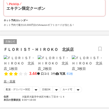
PickUp
エキテン限定クーポン
ネット予約カレンダー
ネット予約で最大10,000円分のAmazonギフトカードが当たる！
店舗公式
ＦＬＯＲＩＳＴ・ＨＩＲＯＫＯ 北浜店
3.44
口コミ
3件
写真
81枚
花・花屋
配達・デリバリー対応
日祝OK
カード可
住所
大阪府大阪市中央区今橋１丁目８−１４
本日の営業状況
9:00〜19:00