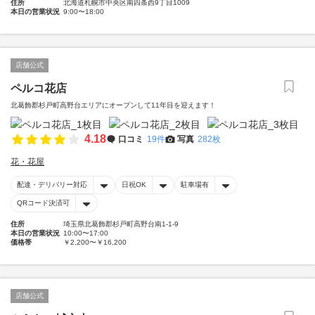
住所
北海道札幌市中央区南四条西9丁目1009
本日の営業状況
9:00〜18:00
店舗公式
ペルコ花店
北葛飾郡杉戸町高野台エリアにオープンして11年目を迎えます！
4.18
口コミ
19件
写真
282枚
花・花屋
配達・デリバリー対応
日祝OK
駐車場有
QRコード決済可
住所
埼玉県北葛飾郡杉戸町高野台南1-1-9
本日の営業状況
10:00〜17:00
価格帯
￥2,200〜￥16,200
店舗公式