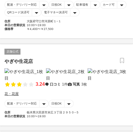
配達・デリバリー対応
日祝OK
駐車場有
カード可
QRコード決済可
電子マネー決済可
住所
大阪府守口市河原町１−１
本日の営業状況
10:00〜19:00
価格帯
￥4,400〜￥27,500
店舗公式
やぎや生花店
3.24
口コミ
1件
写真
3枚
花・花屋
配達・デリバリー対応
日祝OK
住所
栃木県大田原市末広３丁目２９５０−５
本日の営業状況
10:00〜19:00