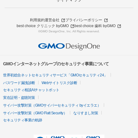
利用規約
運営会社
プライバシーポリシー
best choice クリニック byGMO
best choice 歯科 byGMO
©GMO DesignOne, Inc. All Rights reserved.
GMOインターネットグループのセキュリティ事業について
世界初総合ネットセキュリティサービス「GMOセキュリティ24」
パスワード漏洩診断
Webサイトリスク診断
セキュリティ相談AIチャットボット
実在証明・盗聴対策
サイバー攻撃対策（GMOサイバーセキュリティ byイエラエ）
サイバー攻撃対策（GMO Flatt Security）
なりすまし対策
セキュリティ事業の軌跡