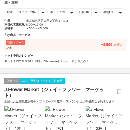
花・花屋
配達・デリバリー対応
ネット予約
日祝OK
早朝OK
住所
東京都港区芝大門２丁目１−１３
本日の営業状況
8:00〜17:00
価格帯
￥500〜￥5,500
主な商品・サービス
花束・ブーケ
5,500
￥
（税込）
花束
ネット予約カレンダー
ネット予約で最大10,000円分のAmazonギフトカードが当たる！
店舗公式
ネット予約スピードくじ対象店
J.Flower Market（ジェイ・フラワー マーケッ
ト）
新鮮なお盆用仏花販売中・プロポーズ用花束・ワンランク上の胡蝶蘭ご予約承ります！