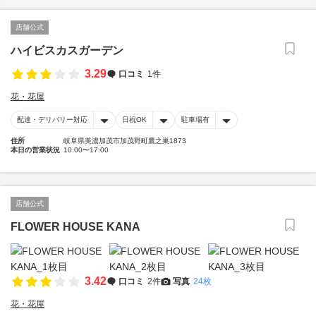
店舗公式
ハイビスカスガーデン
3.29
口コミ
1件
花・花屋
配達・デリバリー対応
日祝OK
駐車場有
住所
岐阜県美濃加茂市加茂野町鷹之巣1873
本日の営業状況
10:00〜17:00
店舗公式
FLOWER HOUSE KANA
3.42
口コミ
2件
写真
24枚
花・花屋