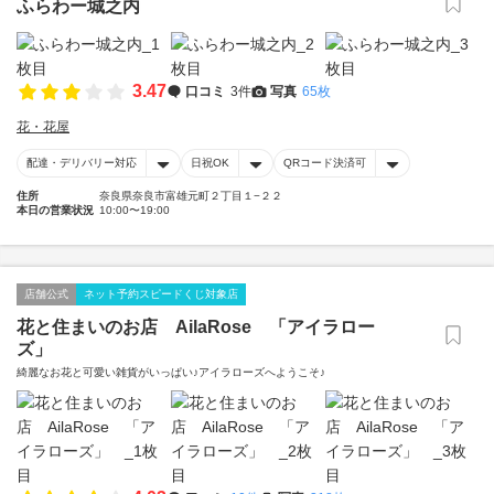
ふらわー城之内
3.47
口コミ
3件
写真
65枚
花・花屋
配達・デリバリー対応
日祝OK
QRコード決済可
住所
奈良県奈良市富雄元町２丁目１−２２
本日の営業状況
10:00〜19:00
店舗公式
ネット予約スピードくじ対象店
花と住まいのお店 AilaRose 「アイラロー
ズ」
綺麗なお花と可愛い雑貨がいっぱい♪アイラローズへようこそ♪