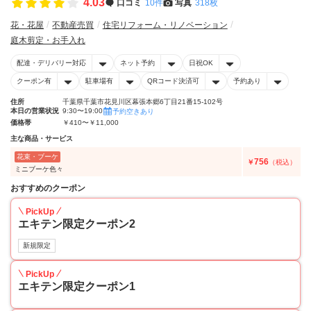
4.03
口コミ
10件
写真
318枚
花・花屋
不動産売買
住宅リフォーム・リノベーション
庭木剪定・お手入れ
配達・デリバリー対応
ネット予約
日祝OK
クーポン有
駐車場有
QRコード決済可
予約あり
住所
千葉県千葉市花見川区幕張本郷6丁目21番15-102号
本日の営業状況
9:30〜19:00
予約空きあり
価格帯
￥410〜￥11,000
主な商品・サービス
花束・ブーケ
756
￥
（税込）
ミニブーケ色々
おすすめのクーポン
PickUp
エキテン限定クーポン2
新規限定
PickUp
エキテン限定クーポン1