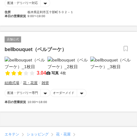
配達・デリバリー対応
住所
栃木県足利市五十部町５０２－１
本日の営業状況
9:00〜19:00
店舗公式
bellbouquet（ベルブーケ）
3.04
写真
4枚
結婚式場
花・花屋
雑貨
配達・デリバリー専門
オーダーメイド
本日の営業状況
10:00〜18:00
エキテン
ショッピング
花・花屋