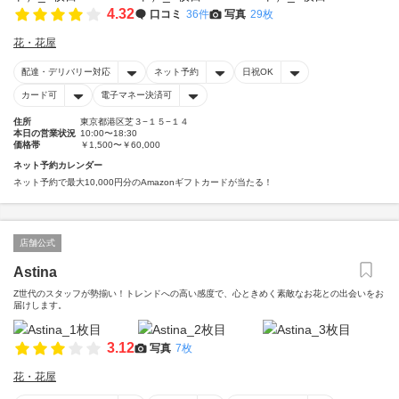
4.32
口コミ
36件
写真
29枚
花・花屋
配達・デリバリー対応
ネット予約
日祝OK
カード可
電子マネー決済可
住所
東京都港区芝３−１５−１４
本日の営業状況
10:00〜18:30
価格帯
￥1,500〜￥60,000
ネット予約カレンダー
ネット予約で最大10,000円分のAmazonギフトカードが当たる！
店舗公式
Astina
Z世代のスタッフが勢揃い！トレンドへの高い感度で、心ときめく素敵なお花との出会いをお
届けします。
3.12
写真
7枚
花・花屋