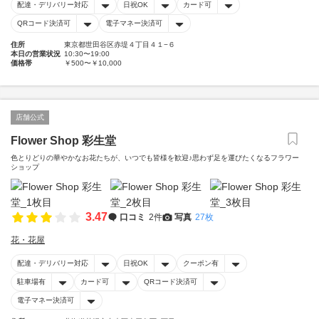
配達・デリバリー対応
日祝OK
カード可
QRコード決済可
電子マネー決済可
住所
東京都世田谷区赤堤４丁目４１−６
本日の営業状況
10:30〜19:00
価格帯
￥500〜￥10,000
店舗公式
Flower Shop 彩生堂
色とりどりの華やかなお花たちが、いつでも皆様を歓迎♪思わず足を運びたくなるフラワー
ショップ
3.47
口コミ
2件
写真
27枚
花・花屋
配達・デリバリー対応
日祝OK
クーポン有
駐車場有
カード可
QRコード決済可
電子マネー決済可