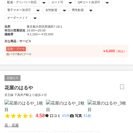
配達・デリバリー対応
カード可
QRコード決済可
電子マネー決済可
女性歓迎
男性歓迎
オーダーメイド
住所
東京都大田区西蒲田7-18-1
本日の営業状況
10:00〜20:00
価格帯
￥2,200〜￥55,000
主な商品・サービス
花束・ブーケ
4,400
￥
（税込）
赤バラ7本のブーケ
店舗公式
花屋のはるや
京王線 下高井戸駅より徒歩２分
4.58
口コミ
45件
写真
41枚
花・花屋