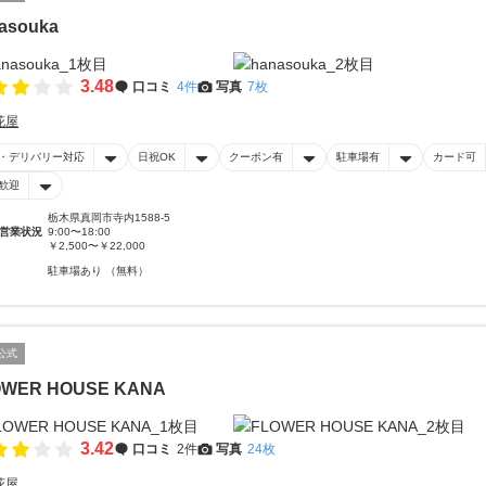
asouka
3.48
口コミ
4件
写真
7枚
花屋
・デリバリー対応
日祝OK
クーポン有
駐車場有
カード可
歓迎
栃木県真岡市寺内1588-5
営業状況
9:00〜18:00
￥2,500〜￥22,000
駐車場あり （無料）
公式
OWER HOUSE KANA
3.42
口コミ
2件
写真
24枚
花屋