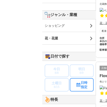
北葛飾
ジャンル・業種
花・
ショッピング
配達
花・花屋
住所
本日の
価格帯
駐車場
日付で探す
店舗
今日
明日
8/8
8/9
Flo
色とり
日時
土曜日
指定
8/15
特長
花・