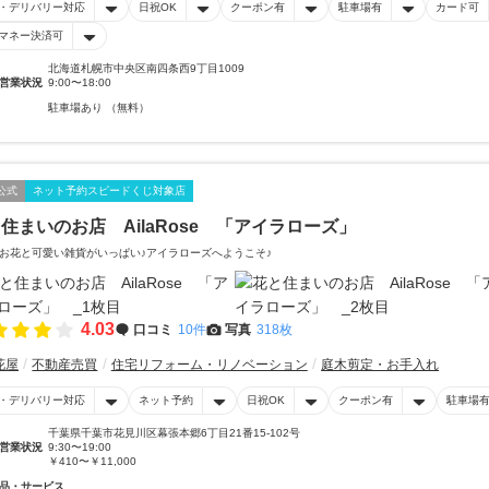
・デリバリー対応
日祝OK
クーポン有
駐車場有
カード可
マネー決済可
北海道札幌市中央区南四条西9丁目1009
営業状況
9:00〜18:00
駐車場あり （無料）
公式
ネット予約スピードくじ対象店
住まいのお店 AilaRose 「アイラローズ」
お花と可愛い雑貨がいっぱい♪アイラローズへようこそ♪
4.03
口コミ
10件
写真
318枚
花屋
不動産売買
住宅リフォーム・リノベーション
庭木剪定・お手入れ
・デリバリー対応
ネット予約
日祝OK
クーポン有
駐車場
千葉県千葉市花見川区幕張本郷6丁目21番15-102号
営業状況
9:30〜19:00
￥410〜￥11,000
品・サービス