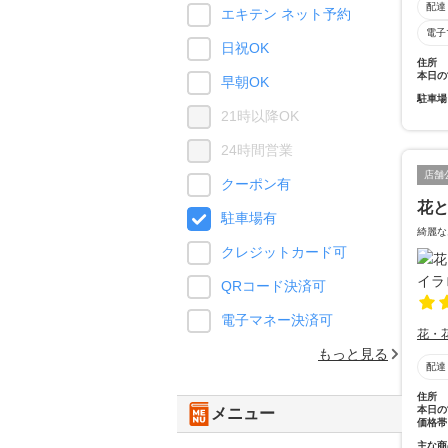
配達
エキテン ネット予約
電子
日祝OK
住所
本日の
早朝OK
駐車場
21時以降OK
24時間営業
店舗
クーポン有
花と
駐車場有
綺麗な
クレジットカード可
QRコード決済可
電子マネー決済可
花・
もっと見る
配達
住所
本日の
メニュー
価格帯
主な商