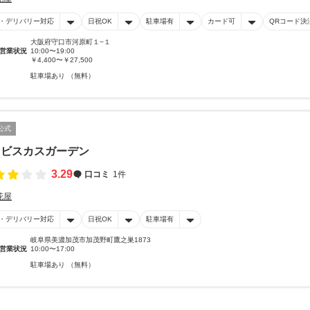
・デリバリー対応
日祝OK
駐車場有
カード可
QRコード決
大阪府守口市河原町１−１
営業状況
10:00〜19:00
￥4,400〜￥27,500
駐車場あり （無料）
公式
イビスカスガーデン
3.29
口コミ
1件
花屋
・デリバリー対応
日祝OK
駐車場有
岐阜県美濃加茂市加茂野町鷹之巣1873
営業状況
10:00〜17:00
駐車場あり （無料）