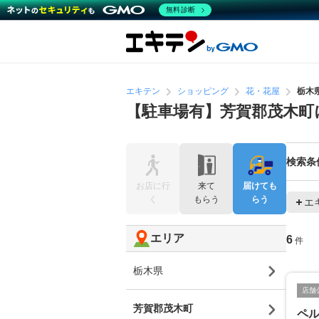
無料診断
エキテン
ショッピング
花・花屋
栃木
【駐車場有】芳賀郡茂木町
検索条
お店に行
来て
届けても
く
もらう
らう
エ
エリア
6
件
栃木県
店舗
芳賀郡茂木町
ペ