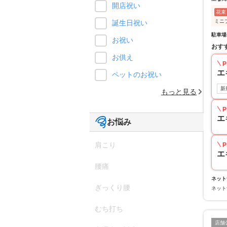
開店祝い
花束
ミニ
誕生日祝い
駐車場
お祝い
おす
お供え
P
エ
ペットのお祝い
新
もっと見る
P
エ
お悩み
肩こり
P
エ
腰痛
ネット
ぎっくり腰
ネット
むち打ち
店舗