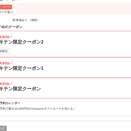
・ブーケ
ブーケ色々
駐車場あり （無料）
すめのクーポン
ickUp
キテン限定クーポン2
規限定
ickUp
キテン限定クーポン1
ickUp
キテン限定クーポン
予約カレンダー
予約で最大10,000円分のAmazonギフトカードが当たる！
公式