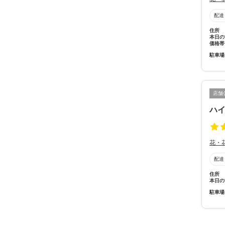
配達
住所
本日の
価格帯
駐車場
店舗
ハ
花・
配達
住所
本日の
駐車場