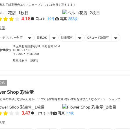
郡杉戸町高野台エリアにオープンして11年目を迎えます！
4.18
口コミ
19件
写真
282枚
花屋
・デリバリー対応
日祝OK
駐車場有
QRコード決済可
埼玉県北葛飾郡杉戸町高野台南1-1-9
営業状況
10:00〜17:00
￥2,200〜￥16,200
駐車場あり （無料）
公式
wer Shop 彩生堂
どりの華やかなお花たちが、いつでも皆様を歓迎♪思わず足を運びたくなるフラワーショップ
3.47
口コミ
2件
写真
27枚
花屋