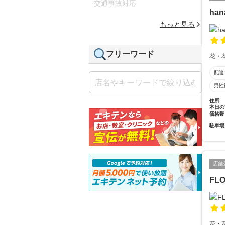
交通事故対応
han
もっと見る
フリーワード
花・
配達
男性
住所
本日の
価格帯
駐車場
店舗
FL
花・