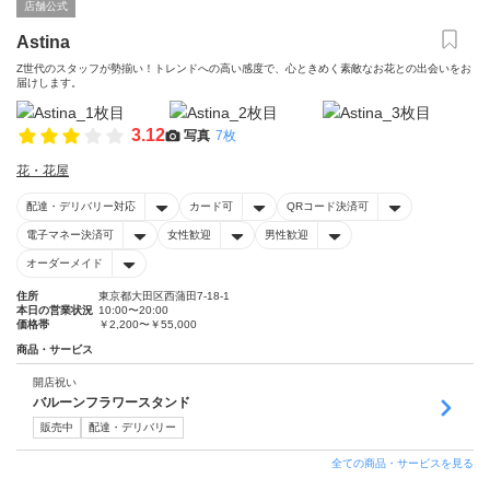
店舗公式
Astina
Z世代のスタッフが勢揃い！トレンドへの高い感度で、心ときめく素敵なお花との出会いをお
届けします。
3.12
写真
7枚
花・花屋
配達・デリバリー対応
カード可
QRコード決済可
電子マネー決済可
女性歓迎
男性歓迎
オーダーメイド
住所
東京都大田区西蒲田7-18-1
本日の営業状況
10:00〜20:00
価格帯
￥2,200〜￥55,000
商品・サービス
開店祝い
バルーンフラワースタンド
販売中
配達・デリバリー
全ての商品・サービスを見る