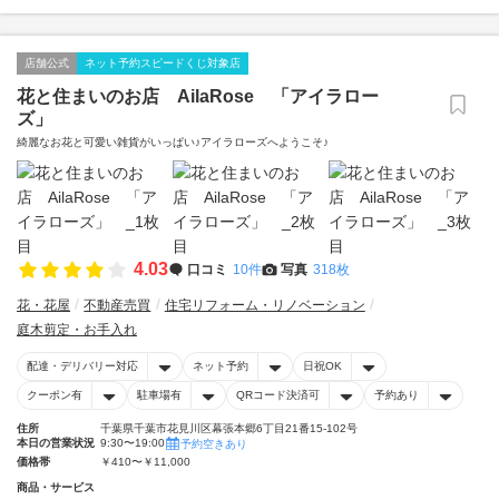
店舗公式
ネット予約スピードくじ対象店
花と住まいのお店 AilaRose 「アイラロー
ズ」
綺麗なお花と可愛い雑貨がいっぱい♪アイラローズへようこそ♪
4.03
口コミ
10件
写真
318枚
花・花屋
不動産売買
住宅リフォーム・リノベーション
庭木剪定・お手入れ
配達・デリバリー対応
ネット予約
日祝OK
クーポン有
駐車場有
QRコード決済可
予約あり
住所
千葉県千葉市花見川区幕張本郷6丁目21番15-102号
本日の営業状況
9:30〜19:00
予約空きあり
価格帯
￥410〜￥11,000
商品・サービス