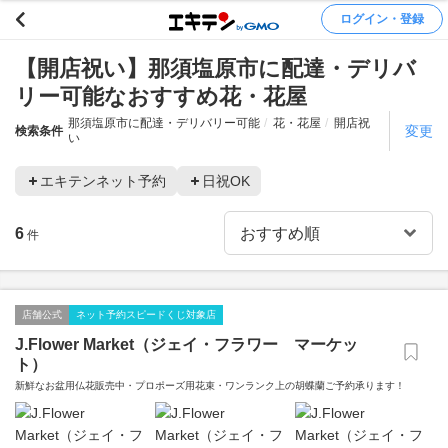
ログイン・登録
【開店祝い】那須塩原市に配達・デリバ
リー可能なおすすめ花・花屋
那須塩原市に配達・デリバリー可能
花・花屋
開店祝
変更
検索条件
い
エキテンネット予約
日祝OK
6
件
店舗公式
ネット予約スピードくじ対象店
J.Flower Market（ジェイ・フラワー マーケッ
ト）
新鮮なお盆用仏花販売中・プロポーズ用花束・ワンランク上の胡蝶蘭ご予約承ります！