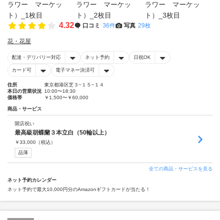
4.32
口コミ
36件
写真
29枚
花・花屋
配達・デリバリー対応
ネット予約
日祝OK
カード可
電子マネー決済可
住所
東京都港区芝３−１５−１４
本日の営業状況
10:00〜18:30
価格帯
￥1,500〜￥60,000
商品・サービス
開店祝い
最高級胡蝶蘭３本立白（50輪以上）
￥
33,000
（税込）
品薄
全ての商品・サービスを見る
ネット予約カレンダー
ネット予約で最大10,000円分のAmazonギフトカードが当たる！