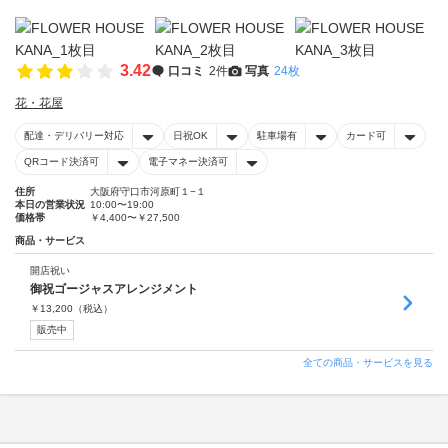
3.42
口コミ
2件
写真
24枚
花・花屋
配達・デリバリー対応
日祝OK
駐車場有
カード可
QRコード決済可
電子マネー決済可
住所
大阪府守口市河原町１−１
本日の営業状況
10:00〜19:00
価格帯
￥4,400〜￥27,500
商品・サービス
開店祝い
御祝ゴージャスアレンジメント
￥
13,200
（税込）
販売中
全ての商品・サービスを見る