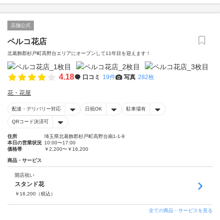
店舗公式
ペルコ花店
北葛飾郡杉戸町高野台エリアにオープンして11年目を迎えます！
4.18
口コミ
19件
写真
282枚
花・花屋
配達・デリバリー対応
日祝OK
駐車場有
QRコード決済可
住所
埼玉県北葛飾郡杉戸町高野台南1-1-9
本日の営業状況
10:00〜17:00
価格帯
￥2,200〜￥16,200
商品・サービス
開店祝い
スタンド花
￥
16,200
（税込）
全ての商品・サービスを見る