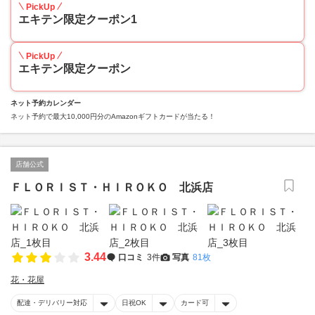
PickUp
エキテン限定クーポン1
PickUp
エキテン限定クーポン
ネット予約カレンダー
ネット予約で最大10,000円分のAmazonギフトカードが当たる！
店舗公式
ＦＬＯＲＩＳＴ・ＨＩＲＯＫＯ 北浜店
3.44
口コミ
3件
写真
81枚
花・花屋
配達・デリバリー対応
日祝OK
カード可