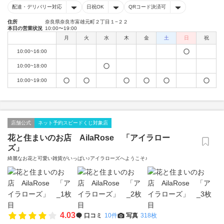
配達・デリバリー対応
日祝OK
QRコード決済可
住所
奈良県奈良市富雄元町２丁目１−２２
本日の営業状況
10:00〜19:00
月
火
水
木
金
土
日
祝
10:00~16:00
10:00~18:00
10:00~19:00
店舗公式
ネット予約スピードくじ対象店
花と住まいのお店 AilaRose 「アイラロー
ズ」
綺麗なお花と可愛い雑貨がいっぱい♪アイラローズへようこそ♪
4.03
口コミ
10件
写真
318枚