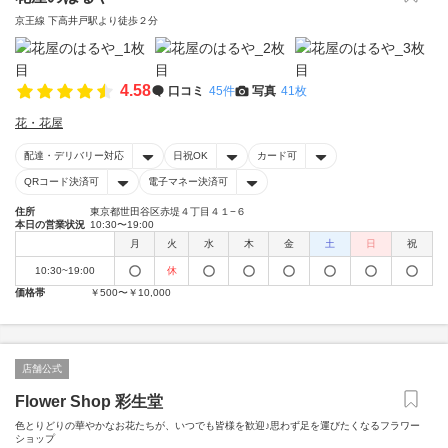
京王線 下高井戸駅より徒歩２分
4.58
口コミ
45件
写真
41枚
花・花屋
配達・デリバリー対応
日祝OK
カード可
QRコード決済可
電子マネー決済可
住所
東京都世田谷区赤堤４丁目４１−６
本日の営業状況
10:30〜19:00
月
火
水
木
金
土
日
祝
10:30~19:00
休
価格帯
￥500〜￥10,000
店舗公式
Flower Shop 彩生堂
色とりどりの華やかなお花たちが、いつでも皆様を歓迎♪思わず足を運びたくなるフラワー
ショップ