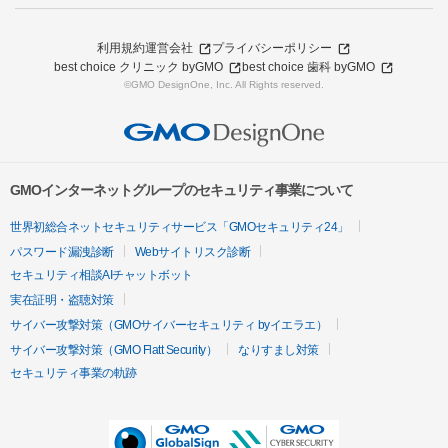
利用規約
運営会社
プライバシーポリシー
best choice クリニック byGMO
best choice 歯科 byGMO
©GMO DesignOne, Inc. All Rights reserved.
GMOインターネットグループのセキュリティ事業について
世界初総合ネットセキュリティサービス「GMOセキュリティ24」
パスワード漏洩診断
Webサイトリスク診断
セキュリティ相談AIチャットボット
実在証明・盗聴対策
サイバー攻撃対策（GMOサイバーセキュリティ byイエラエ）
サイバー攻撃対策（GMO Flatt Security）
なりすまし対策
セキュリティ事業の軌跡