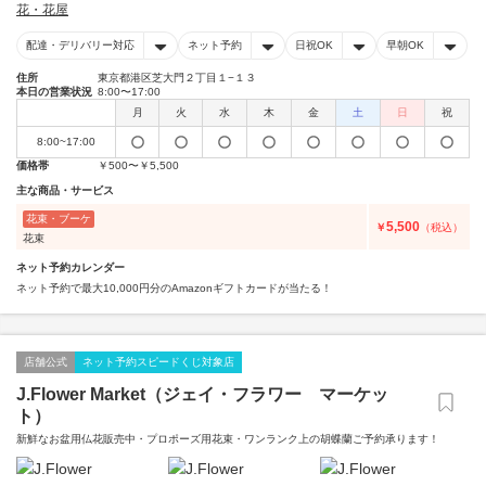
花・花屋
配達・デリバリー対応
ネット予約
日祝OK
早朝OK
住所
東京都港区芝大門２丁目１−１３
本日の営業状況
8:00〜17:00
月
火
水
木
金
土
日
祝
8:00~17:00
価格帯
￥500〜￥5,500
主な商品・サービス
花束・ブーケ
5,500
￥
（税込）
花束
ネット予約カレンダー
ネット予約で最大10,000円分のAmazonギフトカードが当たる！
店舗公式
ネット予約スピードくじ対象店
J.Flower Market（ジェイ・フラワー マーケッ
ト）
新鮮なお盆用仏花販売中・プロポーズ用花束・ワンランク上の胡蝶蘭ご予約承ります！