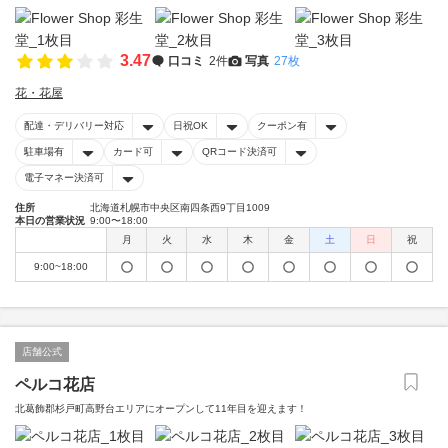
3.47
口コミ
2件
写真
27枚
花・花屋
配達・デリバリー対応
日祝OK
クーポン有
駐車場有
カード可
QRコード決済可
電子マネー決済可
住所
北海道札幌市中央区南四条西9丁目1009
本日の営業状況
9:00〜18:00
月
火
水
木
金
土
日
祝
9:00~18:00
店舗公式
ペルコ花店
北葛飾郡杉戸町高野台エリアにオープンして11年目を迎えます！