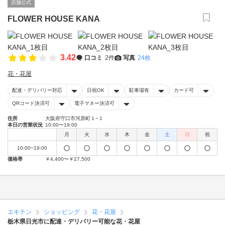
店舗公式
FLOWER HOUSE KANA
3.42
口コミ
2件
写真
24枚
花・花屋
配達・デリバリー対応
日祝OK
駐車場有
カード可
QRコード決済可
電子マネー決済可
住所
大阪府守口市河原町１−１
本日の営業状況
10:00〜19:00
月
火
水
木
金
土
日
祝
10:00~19:00
価格帯
￥4,400〜￥27,500
エキテン
ショッピング
花・花屋
栃木県日光市に配達・デリバリー可能な花・花屋