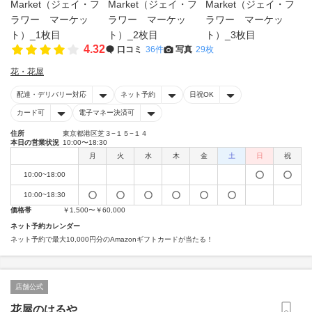
4.32
口コミ
36件
写真
29枚
花・花屋
配達・デリバリー対応
ネット予約
日祝OK
カード可
電子マネー決済可
住所
東京都港区芝３−１５−１４
本日の営業状況
10:00〜18:30
月
火
水
木
金
土
日
祝
10:00~18:00
10:00~18:30
価格帯
￥1,500〜￥60,000
ネット予約カレンダー
ネット予約で最大10,000円分のAmazonギフトカードが当たる！
店舗公式
花屋のはるや