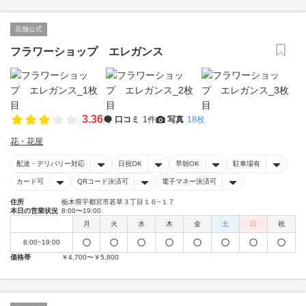
店舗公式
フラワーショップ エレガンス
3.36
口コミ
1件
写真
18枚
花・花屋
配達・デリバリー対応
日祝OK
早朝OK
駐車場有
カード可
QRコード決済可
電子マネー決済可
住所
栃木県宇都宮市若草３丁目１６−１７
本日の営業状況
8:00〜19:00
月
火
水
木
金
土
日
祝
8:00~19:00
価格帯
￥4,700〜￥5,800