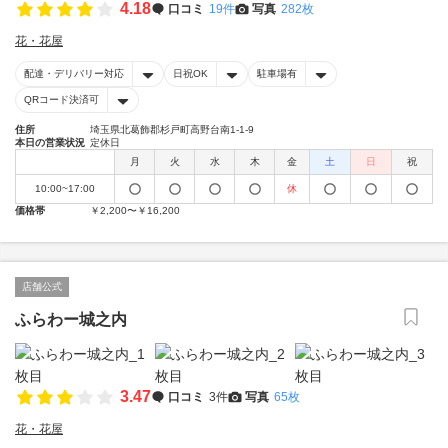
4.18
口コミ
19件
写真
282枚
花・花屋
配達・デリバリー対応
日祝OK
駐車場有
QRコード決済可
住所
埼玉県北葛飾郡杉戸町高野台南1-1-9
本日の営業状況
定休日
月
火
水
木
金
土
日
祝
10:00~17:00
休
価格帯
￥2,200〜￥16,200
店舗公式
ふらわー城之内
3.47
口コミ
3件
写真
65枚
花・花屋