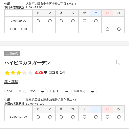
住所
大阪府大阪市中央区今橋１丁目８−１４
本日の営業状況
9:00〜19:00
月
火
水
木
金
土
日
祝
9:00~19:00
10:00~18:00
店舗公式
ハイビスカスガーデン
3.29
口コミ
1件
花・花屋
配達・デリバリー対応
日祝OK
駐車場有
住所
岐阜県美濃加茂市加茂野町鷹之巣1873
本日の営業状況
10:00〜17:00
月
火
水
木
金
土
日
祝
10:00~17:00