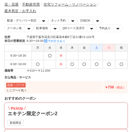
花・花屋
不動産売買
住宅リフォーム・リノベーション
庭木剪定・お手入れ
配達・デリバリー対応
ネット予約
日祝OK
クーポン有
駐車場有
QRコード決済可
予約あり
住所
千葉県千葉市花見川区幕張本郷6丁目21番15-102号
本日の営業状況
9:30〜19:00
予約空きあり
月
火
水
木
金
土
日
祝
9:30~18:30
休
9:30~19:00
休
価格帯
￥410〜￥11,000
主な商品・サービス
花束・ブーケ
756
￥
（税込）
ミニブーケ色々
おすすめのクーポン
PickUp
エキテン限定クーポン2
新規限定