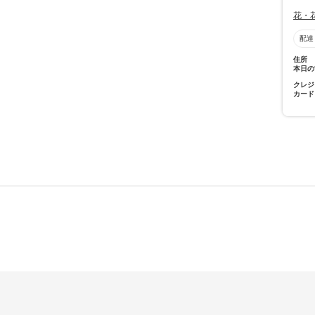
花・
配達
住所
本日の
クレジ
カード