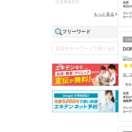
交通事故対応
住所
本日の
クレジ
もっと見る
カード
フリーワード
店舗
DO
花・
配達
住所
本日の
価格帯
クレジ
カード