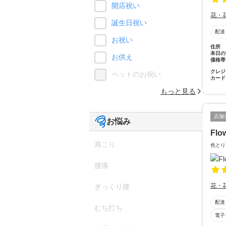
開店祝い
花・
誕生日祝い
配達
お祝い
住所
本日の
お供え
価格帯
クレジ
ペットのお祝い
カード
もっと見る
店舗
お悩み
Flo
肩こり
色とり
腰痛
花・
ぎっくり腰
配達
むち打ち
電子