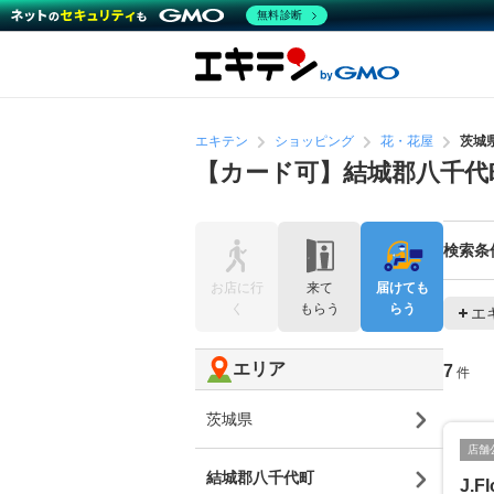
無料診断
エキテン
ショッピング
花・花屋
茨城
【カード可】結城郡八千代
検索条
お店に行
来て
届けても
く
もらう
らう
エ
エリア
7
件
茨城県
店舗
結城郡八千代町
J.