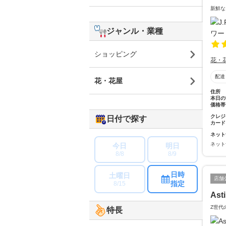
新鮮な
ジャンル・業種
ショッピング
花・
配達
花・花屋
住所
本日の
価格帯
クレジ
日付で探す
カード
ネット
ネット
今日
明日
8/8
8/9
日時
土曜日
店舗
指定
8/15
Ast
Z世代
特長