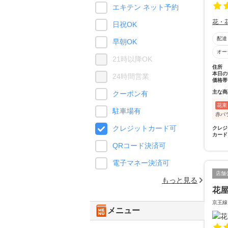
エキテン ネット予約
花・
日祝OK
配達
早朝OK
オー
21時以降OK
住所
本日の
24時間営業
価格帯
主な商
クーポン有
花束
駐車場有
赤バ
クレジットカード可
クレジ
カード
QRコード決済可
電子マネー決済可
店舗
もっと見る
花
京王線
メニュー