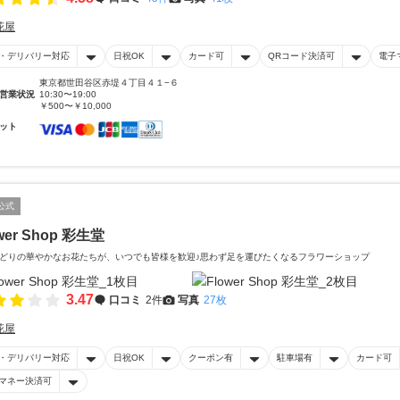
花屋
・デリバリー対応
日祝OK
カード可
QRコード決済可
電子
東京都世田谷区赤堤４丁目４１−６
営業状況
10:30〜19:00
￥500〜￥10,000
ット
公式
wer Shop 彩生堂
どりの華やかなお花たちが、いつでも皆様を歓迎♪思わず足を運びたくなるフラワーショップ
3.47
口コミ
2件
写真
27枚
花屋
・デリバリー対応
日祝OK
クーポン有
駐車場有
カード可
マネー決済可