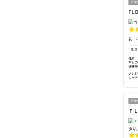
店舗
FL
花・
配達
住所
本日の
価格帯
クレジ
カード
店舗
Ｆ