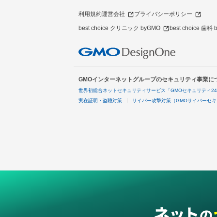
利用規約
運営会社
プライバシーポリシー
best choice クリニック byGMO
best choice 歯科
GMOインターネットグループのセキュリティ事業に
世界初総合ネットセキュリティサービス「GMOセキュリティ2
実在証明・盗聴対策
サイバー攻撃対策（GMOサイバーセキ