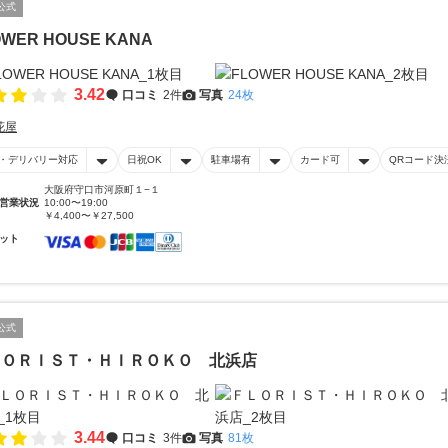
公式
OWER HOUSE KANA
3.42
口コミ
2件
写真
24枚
花屋
・デリバリー対応
日祝OK
駐車場有
カード可
QRコード決
大阪府守口市河原町１−１
営業状況
10:00〜19:00
￥4,400〜￥27,500
ット
公式
ＬＯＲＩＳＴ・ＨＩＲＯＫＯ 北浜店
3.44
口コミ
3件
写真
81枚