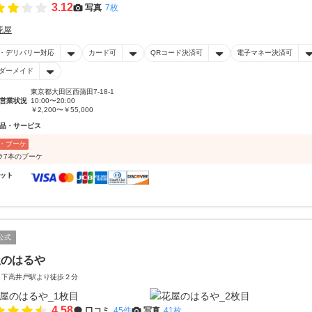
3.12
写真
7枚
花屋
・デリバリー対応
カード可
QRコード決済可
電子マネー決済可
ダーメイド
東京都大田区西蒲田7-18-1
営業状況
10:00〜20:00
￥2,200〜￥55,000
品・サービス
・ブーケ
ラ7本のブーケ
ット
公式
屋のはるや
 下高井戸駅より徒歩２分
4.58
口コミ
45件
写真
41枚