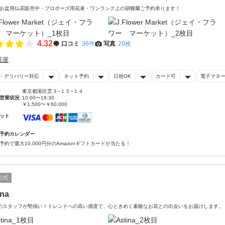
お盆用仏花販売中・プロポーズ用花束・ワンランク上の胡蝶蘭ご予約承ります！
4.32
口コミ
36件
写真
29枚
花屋
・デリバリー対応
ネット予約
日祝OK
カード可
電子マネ
東京都港区芝３−１５−１４
営業状況
10:00〜18:30
￥1,500〜￥60,000
ット
予約カレンダー
予約で最大10,000円分のAmazonギフトカードが当たる！
公式
ina
のスタッフが勢揃い！トレンドへの高い感度で、心ときめく素敵なお花との出会いをお届けします。