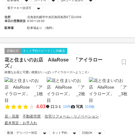
駐車場有
カード可
QRコード決済可
電子マネー決済可
住所
北海道札幌市中央区南四条西9丁目1009
本日の営業状況
9:00〜18:00
駐車場
駐車場あり （無料）
店舗公式
ネット予約スピードくじ対象店
花と住まいのお店 AilaRose 「アイラロー
ズ」
綺麗なお花と可愛い雑貨がいっぱい♪アイラローズへようこそ♪
4.03
口コミ
10件
写真
318枚
花・花屋
不動産売買
住宅リフォーム・リノベーション
庭木剪定・お手入れ
配達・デリバリー対応
ネット予約
日祝OK