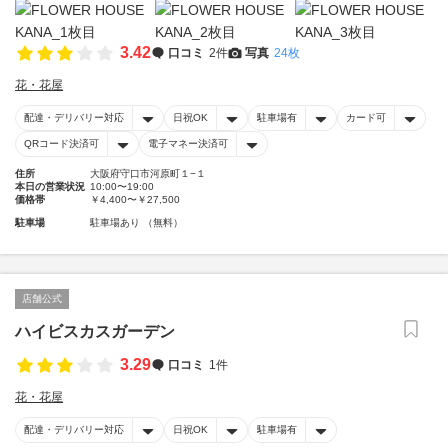
3.42
口コミ
2件
写真
24枚
花・花屋
配達・デリバリー対応
日祝OK
駐車場有
カード可
QRコード決済可
電子マネー決済可
住所
大阪府守口市河原町１−１
本日の営業状況
10:00〜19:00
価格帯
￥4,400〜￥27,500
駐車場
駐車場あり （無料）
店舗公式
ハイビスカスガーデン
3.29
口コミ
1件
花・花屋
配達・デリバリー対応
日祝OK
駐車場有