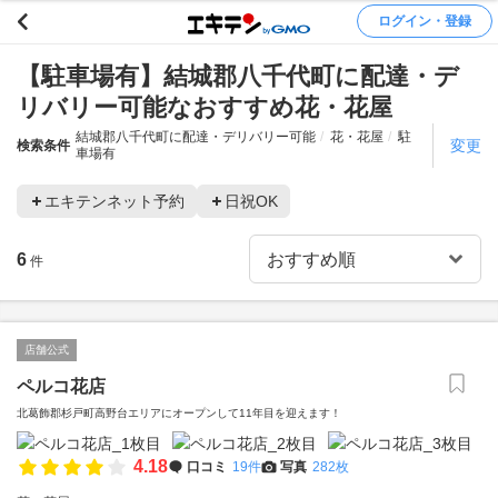
ログイン・登録
【駐車場有】結城郡八千代町に配達・デ
リバリー可能なおすすめ花・花屋
結城郡八千代町に配達・デリバリー可能
花・花屋
駐
変更
検索条件
車場有
エキテンネット予約
日祝OK
6
件
店舗公式
ペルコ花店
北葛飾郡杉戸町高野台エリアにオープンして11年目を迎えます！
4.18
口コミ
19件
写真
282枚