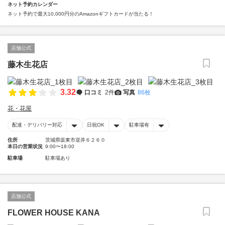
ネット予約カレンダー
ネット予約で最大10,000円分のAmazonギフトカードが当たる！
店舗公式
藤木生花店
3.32
口コミ
2件
写真
86枚
花・花屋
配達・デリバリー対応
日祝OK
駐車場有
住所
茨城県坂東市逆井６２６０
本日の営業状況
9:00〜18:00
駐車場
駐車場あり
店舗公式
FLOWER HOUSE KANA