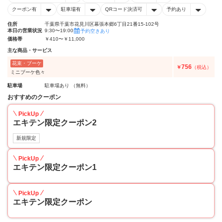
クーポン有
駐車場有
QRコード決済可
予約あり
住所
千葉県千葉市花見川区幕張本郷6丁目21番15-102号
本日の営業状況
9:30〜19:00
予約空きあり
価格帯
￥410〜￥11,000
主な商品・サービス
花束・ブーケ
756
￥
（税込）
ミニブーケ色々
駐車場
駐車場あり （無料）
おすすめのクーポン
PickUp
エキテン限定クーポン2
新規限定
PickUp
エキテン限定クーポン1
PickUp
エキテン限定クーポン