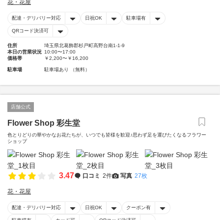
花・花屋
配達・デリバリー対応
日祝OK
駐車場有
QRコード決済可
住所
埼玉県北葛飾郡杉戸町高野台南1-1-9
本日の営業状況
10:00〜17:00
価格帯
￥2,200〜￥16,200
駐車場
駐車場あり （無料）
店舗公式
Flower Shop 彩生堂
色とりどりの華やかなお花たちが、いつでも皆様を歓迎♪思わず足を運びたくなるフラワー
ショップ
3.47
口コミ
2件
写真
27枚
花・花屋
配達・デリバリー対応
日祝OK
クーポン有