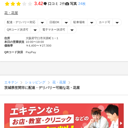
3.42
口コミ
2件
写真
24枚
花・花屋
配達・デリバリー対応
日祝OK
駐車場有
カード可
QRコード決済可
電子マネー決済可
住所
大阪府守口市河原町１−１
本日の営業状況
10:00〜19:00
価格帯
￥4,400〜￥27,500
QRコード決済
PayPay
エキテン
ショッピング
花・花屋
茨城県笠間市に配達・デリバリー可能な花・花屋