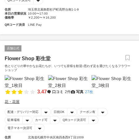
QRコード決済可
住所
埼玉県北葛飾郡杉戸町高野台南1-1-9
本日の営業状況
10:00〜17:00
価格帯
￥2,200〜￥16,200
QRコード決済
LINE Pay
店舗公式
Flower Shop 彩生堂
色とりどりの華やかなお花たちが、いつでも皆様を歓迎♪思わず足を運びたくなるフラワー
ショップ
3.47
口コミ
2件
写真
27枚
花・花屋
配達・デリバリー対応
日祝OK
クーポン有
駐車場有
カード可
QRコード決済可
電子マネー決済可
住所
北海道札幌市中央区南四条西9丁目1009