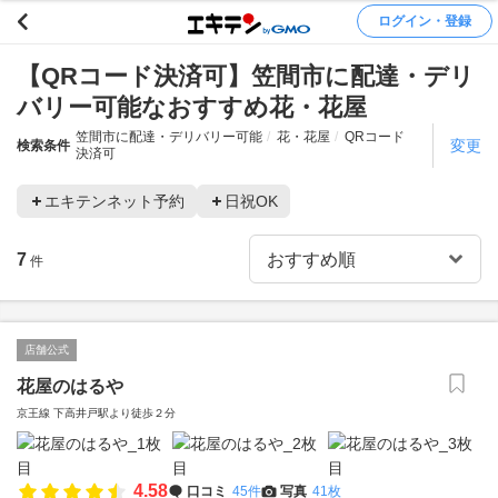
ログイン・登録
【QRコード決済可】笠間市に配達・デリ
バリー可能なおすすめ花・花屋
笠間市に配達・デリバリー可能
花・花屋
QRコード
変更
検索条件
決済可
エキテンネット予約
日祝OK
7
件
店舗公式
花屋のはるや
京王線 下高井戸駅より徒歩２分
4.58
口コミ
45件
写真
41枚