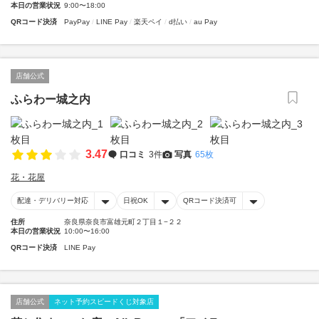
本日の営業状況
9:00〜18:00
QRコード決済
PayPay
LINE Pay
楽天ペイ
d払い
au Pay
店舗公式
ふらわー城之内
3.47
口コミ
3件
写真
65枚
花・花屋
配達・デリバリー対応
日祝OK
QRコード決済可
住所
奈良県奈良市富雄元町２丁目１−２２
本日の営業状況
10:00〜16:00
QRコード決済
LINE Pay
店舗公式
ネット予約スピードくじ対象店