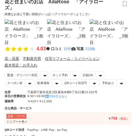
花と住まいのお店 AilaRose 「アイラロー
ズ」
綺麗なお花と可愛い雑貨がいっぱい♪アイラローズへようこそ♪
4.03
口コミ
10件
写真
318枚
花・花屋
不動産売買
住宅リフォーム・リノベーション
庭木剪定・お手入れ
配達・デリバリー対応
ネット予約
日祝OK
クーポン有
駐車場有
QRコード決済可
予約あり
住所
千葉県千葉市花見川区幕張本郷6丁目21番15-102号
本日の営業状況
9:30〜19:00
予約空きあり
価格帯
￥410〜￥11,000
主な商品・サービス
花束・ブーケ
756
￥
（税込）
ミニブーケ色々
QRコード決済
PayPay
LINE Pay
au Pay