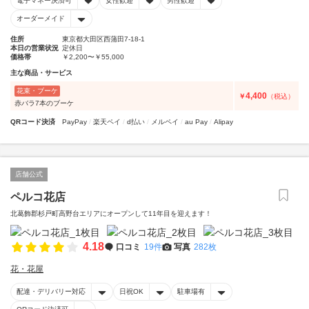
電子マネー決済可
女性歓迎
男性歓迎
オーダーメイド
住所
東京都大田区西蒲田7-18-1
本日の営業状況
定休日
価格帯
￥2,200〜￥55,000
主な商品・サービス
花束・ブーケ
4,400
￥
（税込）
赤バラ7本のブーケ
QRコード決済
PayPay
楽天ペイ
d払い
メルペイ
au Pay
Alipay
店舗公式
ペルコ花店
北葛飾郡杉戸町高野台エリアにオープンして11年目を迎えます！
4.18
口コミ
19件
写真
282枚
花・花屋
配達・デリバリー対応
日祝OK
駐車場有