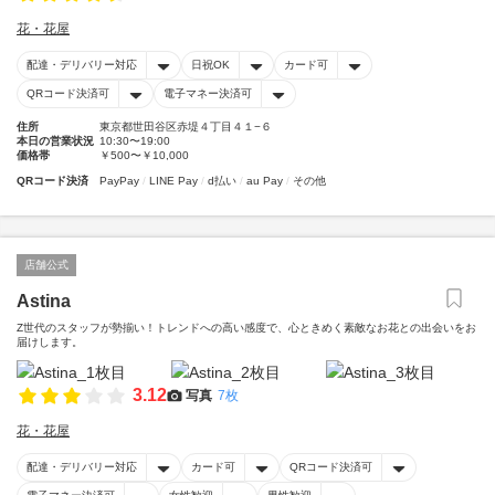
花・花屋
配達・デリバリー対応
日祝OK
カード可
QRコード決済可
電子マネー決済可
住所
東京都世田谷区赤堤４丁目４１−６
本日の営業状況
10:30〜19:00
価格帯
￥500〜￥10,000
QRコード決済
PayPay
LINE Pay
d払い
au Pay
その他
店舗公式
Astina
Z世代のスタッフが勢揃い！トレンドへの高い感度で、心ときめく素敵なお花との出会いをお
届けします。
3.12
写真
7枚
花・花屋
配達・デリバリー対応
カード可
QRコード決済可