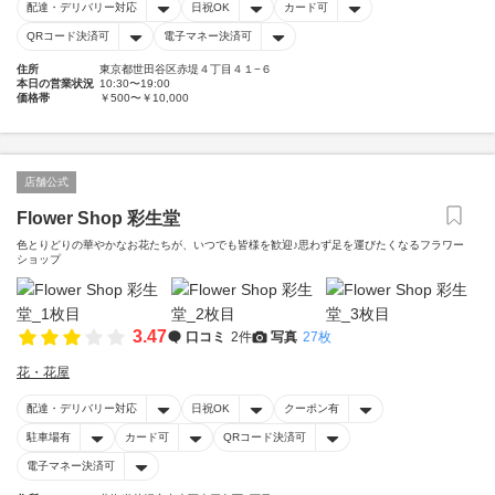
配達・デリバリー対応
日祝OK
カード可
QRコード決済可
電子マネー決済可
住所
東京都世田谷区赤堤４丁目４１−６
本日の営業状況
10:30〜19:00
価格帯
￥500〜￥10,000
店舗公式
Flower Shop 彩生堂
色とりどりの華やかなお花たちが、いつでも皆様を歓迎♪思わず足を運びたくなるフラワー
ショップ
3.47
口コミ
2件
写真
27枚
花・花屋
配達・デリバリー対応
日祝OK
クーポン有
駐車場有
カード可
QRコード決済可
電子マネー決済可