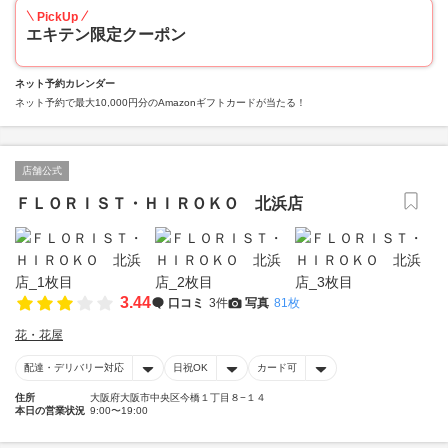
PickUp
エキテン限定クーポン
ネット予約カレンダー
ネット予約で最大10,000円分のAmazonギフトカードが当たる！
店舗公式
ＦＬＯＲＩＳＴ・ＨＩＲＯＫＯ 北浜店
3.44
口コミ
3件
写真
81枚
花・花屋
配達・デリバリー対応
日祝OK
カード可
住所
大阪府大阪市中央区今橋１丁目８−１４
本日の営業状況
9:00〜19:00