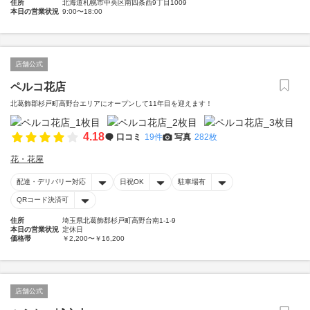
住所
北海道札幌市中央区南四条西9丁目1009
本日の営業状況
9:00〜18:00
店舗公式
ペルコ花店
北葛飾郡杉戸町高野台エリアにオープンして11年目を迎えます！
4.18
口コミ
19件
写真
282枚
花・花屋
配達・デリバリー対応
日祝OK
駐車場有
QRコード決済可
住所
埼玉県北葛飾郡杉戸町高野台南1-1-9
本日の営業状況
定休日
価格帯
￥2,200〜￥16,200
店舗公式