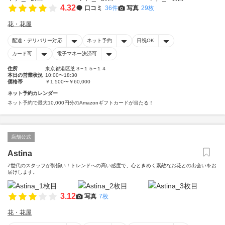
4.32
口コミ
36件
写真
29枚
花・花屋
配達・デリバリー対応
ネット予約
日祝OK
カード可
電子マネー決済可
住所
東京都港区芝３−１５−１４
本日の営業状況
10:00〜18:30
価格帯
￥1,500〜￥60,000
ネット予約カレンダー
ネット予約で最大10,000円分のAmazonギフトカードが当たる！
店舗公式
Astina
Z世代のスタッフが勢揃い！トレンドへの高い感度で、心ときめく素敵なお花との出会いをお
届けします。
3.12
写真
7枚
花・花屋