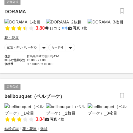
店舗公式
DORAMA
3.80
口コミ
8件
写真
1枚
花・花屋
配達・デリバリー対応
カード可
住所
群馬県高崎市柳川町43-1
本日の営業状況
13:00〜21:00
価格帯
￥5,000〜￥10,000
店舗公式
bellbouquet（ベルブーケ）
3.04
写真
4枚
結婚式場
花・花屋
雑貨