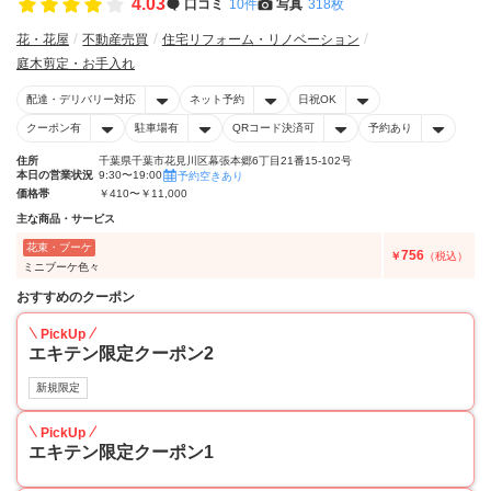
4.03
口コミ
10件
写真
318枚
花・花屋
不動産売買
住宅リフォーム・リノベーション
庭木剪定・お手入れ
配達・デリバリー対応
ネット予約
日祝OK
クーポン有
駐車場有
QRコード決済可
予約あり
住所
千葉県千葉市花見川区幕張本郷6丁目21番15-102号
本日の営業状況
9:30〜19:00
予約空きあり
価格帯
￥410〜￥11,000
主な商品・サービス
花束・ブーケ
756
￥
（税込）
ミニブーケ色々
おすすめのクーポン
PickUp
エキテン限定クーポン2
新規限定
PickUp
エキテン限定クーポン1