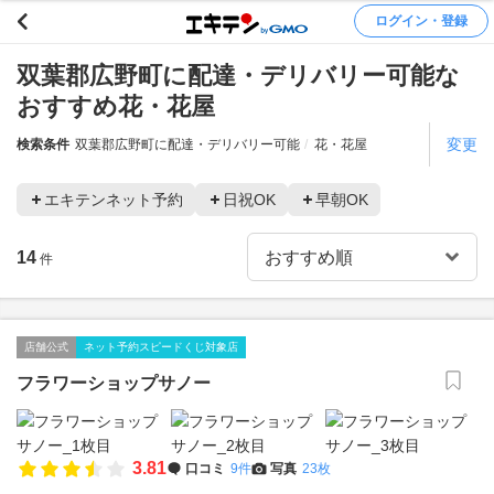
ログイン・登録
双葉郡広野町に配達・デリバリー可能な
おすすめ花・花屋
変更
検索条件
双葉郡広野町に配達・デリバリー可能
花・花屋
エキテンネット予約
日祝OK
早朝OK
14
件
店舗公式
ネット予約スピードくじ対象店
フラワーショップサノー
3.81
口コミ
9件
写真
23枚