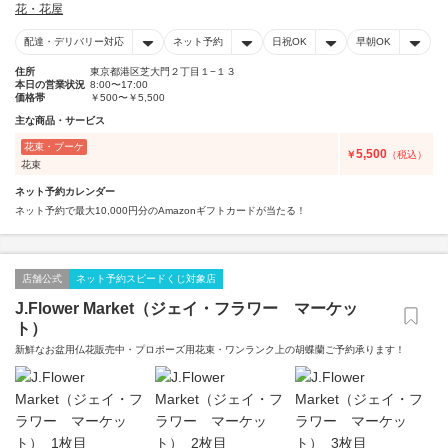
花・花屋
配達・デリバリー対応
ネット予約
日祝OK
早朝OK
住所
東京都港区芝大門２丁目１−１３
本日の営業状況
8:00〜17:00
価格帯
￥500〜￥5,500
主な商品・サービス
花束・ブーケ
5,500
￥
（税込）
花束
ネット予約カレンダー
ネット予約で最大10,000円分のAmazonギフトカードが当たる！
店舗公式
ネット予約スピードくじ対象店
J.Flower Market（ジェイ・フラワー マーケッ
ト）
新鮮なお盆用仏花販売中・プロポーズ用花束・ワンランク上の胡蝶蘭ご予約承ります！