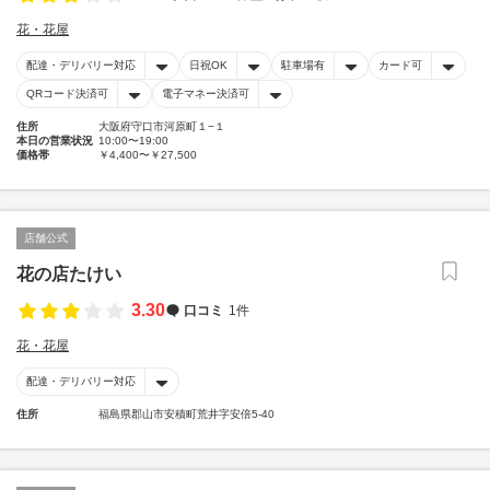
花・花屋
配達・デリバリー対応
日祝OK
駐車場有
カード可
QRコード決済可
電子マネー決済可
住所
大阪府守口市河原町１−１
本日の営業状況
10:00〜19:00
価格帯
￥4,400〜￥27,500
店舗公式
花の店たけい
3.30
口コミ
1件
花・花屋
配達・デリバリー対応
住所
福島県郡山市安積町荒井字安倍5-40