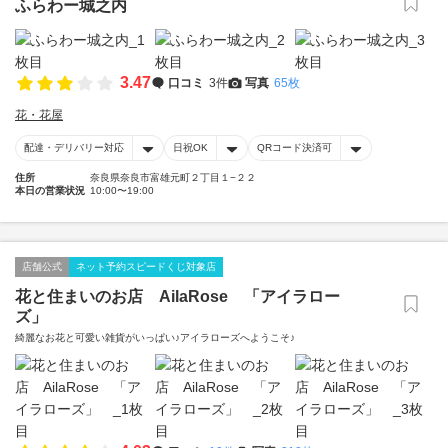
ふらわー城之内
3.47
口コミ
3件
写真
65枚
花・花屋
配達・デリバリー対応
日祝OK
QRコード決済可
住所
奈良県奈良市富雄元町２丁目１−２２
本日の営業状況
10:00〜19:00
店舗公式
ネット予約スピードくじ対象店
花と住まいのお店 AilaRose 「アイラロー
ズ」
綺麗なお花と可愛い雑貨がいっぱい♪アイラローズへようこそ♪