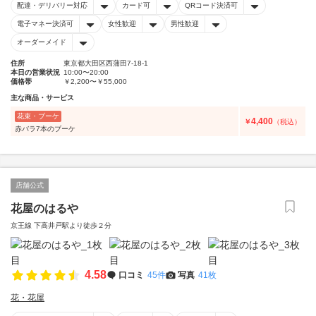
配達・デリバリー対応
カード可
QRコード決済可
電子マネー決済可
女性歓迎
男性歓迎
オーダーメイド
住所
東京都大田区西蒲田7-18-1
本日の営業状況
10:00〜20:00
価格帯
￥2,200〜￥55,000
主な商品・サービス
花束・ブーケ
4,400
￥
（税込）
赤バラ7本のブーケ
店舗公式
花屋のはるや
京王線 下高井戸駅より徒歩２分
4.58
口コミ
45件
写真
41枚
花・花屋