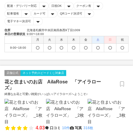
配達・デリバリー対応
日祝OK
クーポン有
駐車場有
カード可
QRコード決済可
電子マネー決済可
住所
北海道札幌市中央区南四条西9丁目1009
本日の営業状況
9:00〜18:00
月
火
水
木
金
土
日
祝
9:00~18:00
店舗公式
ネット予約スピードくじ対象店
花と住まいのお店 AilaRose 「アイラロー
ズ」
綺麗なお花と可愛い雑貨がいっぱい♪アイラローズへようこそ♪
4.03
口コミ
10件
写真
318枚