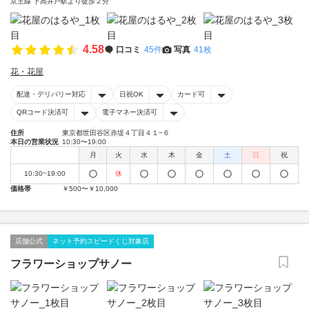
京王線 下高井戸駅より徒歩２分
4.58
口コミ
45件
写真
41枚
花・花屋
配達・デリバリー対応
日祝OK
カード可
QRコード決済可
電子マネー決済可
住所
東京都世田谷区赤堤４丁目４１−６
本日の営業状況
10:30〜19:00
月
火
水
木
金
土
日
祝
10:30~19:00
休
価格帯
￥500〜￥10,000
店舗公式
ネット予約スピードくじ対象店
フラワーショップサノー