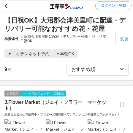
ログイン・登録
【日祝OK】大沼郡会津美里町に配達・デ
リバリー可能なおすすめ花・花屋
大沼郡会津美里町に配達・デリバリー可能
花・花屋
変更
検索条件
日祝OK
エキテンネット予約
早朝OK
9
件
店舗公式
ネット予約スピードくじ対象店
J.Flower Market（ジェイ・フラワー マーケッ
ト）
新鮮なお盆用仏花販売中・プロポーズ用花束・ワンランク上の胡蝶蘭ご予約承ります！