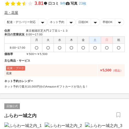
3.81
口コミ
9件
写真
23枚
花・花屋
配達・デリバリー対応
ネット予約
日祝OK
早朝OK
住所
東京都港区芝大門２丁目１−１３
本日の営業状況
8:00〜17:00
月
火
水
木
金
土
日
祝
8:00~17:00
価格帯
￥500〜￥5,500
主な商品・サービス
花束・ブーケ
5,500
￥
（税込）
花束
ネット予約カレンダー
ネット予約で最大10,000円分のAmazonギフトカードが当たる！
店舗公式
ふらわー城之内