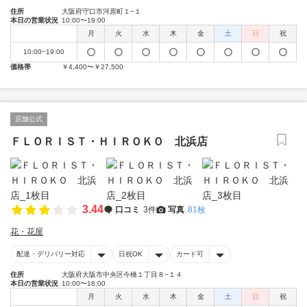
住所
大阪府守口市河原町１−１
本日の営業状況
10:00〜19:00
月
火
水
木
金
土
日
祝
10:00~19:00
価格帯
￥4,400〜￥27,500
店舗公式
ＦＬＯＲＩＳＴ・ＨＩＲＯＫＯ 北浜店
3.44
口コミ
3件
写真
81枚
花・花屋
配達・デリバリー対応
日祝OK
カード可
住所
大阪府大阪市中央区今橋１丁目８−１４
本日の営業状況
10:00〜18:00
月
火
水
木
金
土
日
祝