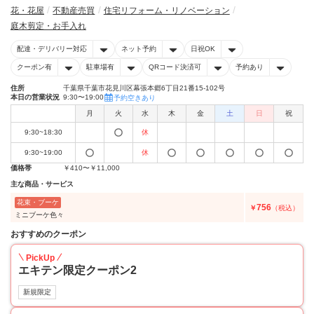
花・花屋
不動産売買
住宅リフォーム・リノベーション
庭木剪定・お手入れ
配達・デリバリー対応
ネット予約
日祝OK
クーポン有
駐車場有
QRコード決済可
予約あり
住所
千葉県千葉市花見川区幕張本郷6丁目21番15-102号
本日の営業状況
9:30〜19:00
予約空きあり
月
火
水
木
金
土
日
祝
9:30~18:30
休
9:30~19:00
休
価格帯
￥410〜￥11,000
主な商品・サービス
花束・ブーケ
756
￥
（税込）
ミニブーケ色々
おすすめのクーポン
PickUp
エキテン限定クーポン2
新規限定