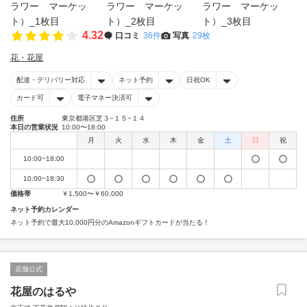
4.32
口コミ
36件
写真
29枚
花・花屋
配達・デリバリー対応
ネット予約
日祝OK
カード可
電子マネー決済可
住所
東京都港区芝３−１５−１４
本日の営業状況
10:00〜18:00
月
火
水
木
金
土
日
祝
10:00~18:00
10:00~18:30
価格帯
￥1,500〜￥60,000
ネット予約カレンダー
ネット予約で最大10,000円分のAmazonギフトカードが当たる！
店舗公式
花屋のはるや