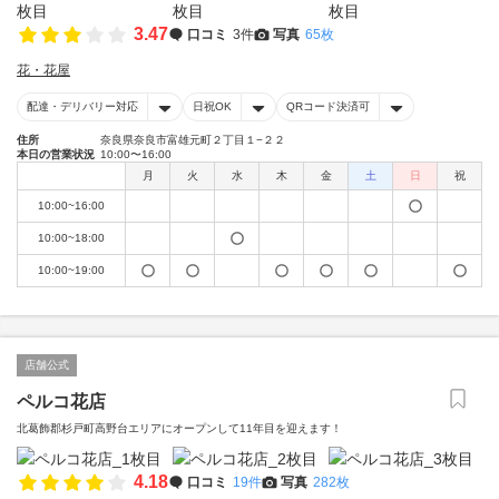
3.47
口コミ
3件
写真
65枚
花・花屋
配達・デリバリー対応
日祝OK
QRコード決済可
住所
奈良県奈良市富雄元町２丁目１−２２
本日の営業状況
10:00〜16:00
月
火
水
木
金
土
日
祝
10:00~16:00
10:00~18:00
10:00~19:00
店舗公式
ペルコ花店
北葛飾郡杉戸町高野台エリアにオープンして11年目を迎えます！
4.18
口コミ
19件
写真
282枚