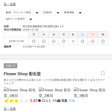
花・花屋
配達・デリバリー対応
日祝OK
駐車場有
QRコード決済可
住所
埼玉県北葛飾郡杉戸町高野台南1-1-9
本日の営業状況
10:00〜17:00
月
火
水
木
金
土
日
祝
10:00~17:00
休
価格帯
￥2,200〜￥16,200
店舗公式
Flower Shop 彩生堂
色とりどりの華やかなお花たちが、いつでも皆様を歓迎♪思わず足を運びたくなるフラワー
ショップ
3.47
口コミ
2件
写真
27枚
花・花屋