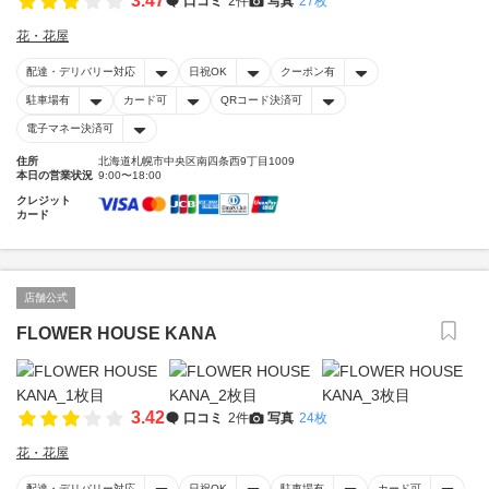
3.47
口コミ
2件
写真
27枚
花・花屋
配達・デリバリー対応
日祝OK
クーポン有
駐車場有
カード可
QRコード決済可
電子マネー決済可
住所
北海道札幌市中央区南四条西9丁目1009
本日の営業状況
9:00〜18:00
クレジット
カード
店舗公式
FLOWER HOUSE KANA
3.42
口コミ
2件
写真
24枚
花・花屋
配達・デリバリー対応
日祝OK
駐車場有
カード可