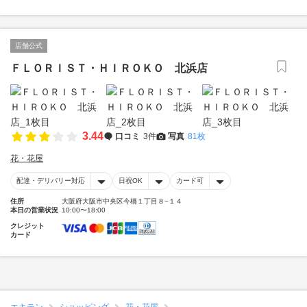
店舗公式
ＦＬＯＲＩＳＴ・ＨＩＲＯＫＯ 北浜店
3.44
口コミ
3件
写真
81枚
花・花屋
配達・デリバリー対応
日祝OK
カード可
住所
大阪府大阪市中央区今橋１丁目８−１４
本日の営業状況
10:00〜18:00
クレジット
カード