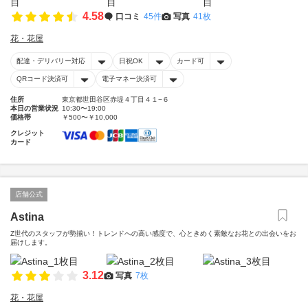
4.58
口コミ
45件
写真
41枚
花・花屋
配達・デリバリー対応
日祝OK
カード可
QRコード決済可
電子マネー決済可
住所
東京都世田谷区赤堤４丁目４１−６
本日の営業状況
10:30〜19:00
価格帯
￥500〜￥10,000
クレジット
カード
店舗公式
Astina
Z世代のスタッフが勢揃い！トレンドへの高い感度で、心ときめく素敵なお花との出会いをお
届けします。
3.12
写真
7枚
花・花屋