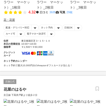
4.32
口コミ
36件
写真
29枚
花・花屋
配達・デリバリー対応
ネット予約
日祝OK
カード可
電子マネー決済可
住所
東京都港区芝３−１５−１４
本日の営業状況
10:00〜18:00
価格帯
￥1,500〜￥60,000
クレジット
カード
ネット予約カレンダー
ネット予約で最大10,000円分のAmazonギフトカードが当たる！
店舗公式
花屋のはるや
京王線 下高井戸駅より徒歩２分