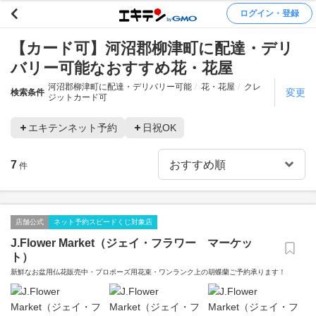
ログイン・登録
【カード可】河沼郡柳津町に配達・デリ
バリー可能なおすすめ花・花屋
河沼郡柳津町に配達・デリバリー可能
花・花屋
クレ
変更
検索条件
ジットカード可
エキテンネット予約
日祝OK
7
件
店舗公式
ネット予約スピードくじ対象店
J.Flower Market（ジェイ・フラワー マーケッ
ト）
新鮮なお盆用仏花販売中・プロポーズ用花束・ワンランク上の胡蝶蘭ご予約承ります！