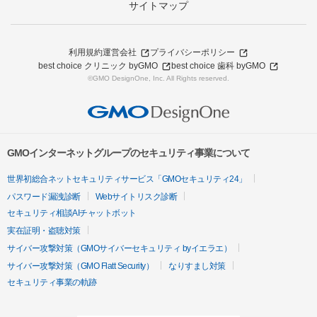
サイトマップ
利用規約
運営会社
プライバシーポリシー
best choice クリニック byGMO
best choice 歯科 byGMO
©GMO DesignOne, Inc. All Rights reserved.
GMOインターネットグループのセキュリティ事業について
世界初総合ネットセキュリティサービス「GMOセキュリティ24」
パスワード漏洩診断
Webサイトリスク診断
セキュリティ相談AIチャットボット
実在証明・盗聴対策
サイバー攻撃対策（GMOサイバーセキュリティ byイエラエ）
サイバー攻撃対策（GMO Flatt Security）
なりすまし対策
セキュリティ事業の軌跡