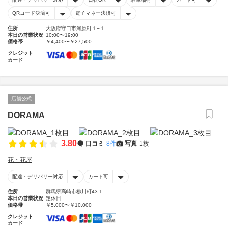
QRコード決済可
電子マネー決済可
住所
大阪府守口市河原町１−１
本日の営業状況
10:00〜19:00
価格帯
￥4,400〜￥27,500
クレジット
カード
店舗公式
DORAMA
3.80
口コミ
8件
写真
1枚
花・花屋
配達・デリバリー対応
カード可
住所
群馬県高崎市柳川町43-1
本日の営業状況
定休日
価格帯
￥5,000〜￥10,000
クレジット
カード