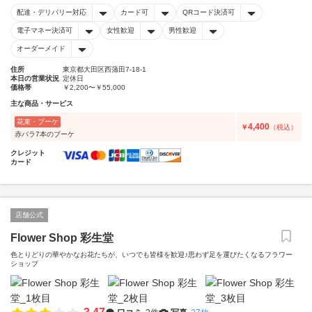
配達・デリバリー対応
カード可
QRコード決済可
電子マネー決済可
女性歓迎
男性歓迎
オーダーメイド
住所
東京都大田区西蒲田7-18-1
本日の営業状況
定休日
価格帯
￥2,200〜￥55,000
主な商品・サービス
花束・ブーケ
4,400
￥
（税込）
赤バラ7本のブーケ
クレジット
カード
店舗公式
Flower Shop 彩生堂
色とりどりの華やかなお花たちが、いつでも皆様を歓迎♪思わず足を運びたくなるフラワー
ショップ