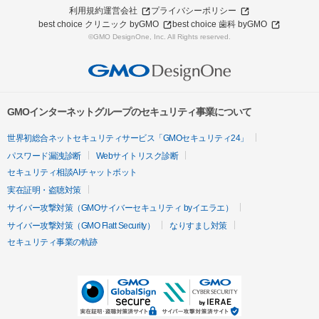
利用規約
運営会社
プライバシーポリシー
best choice クリニック byGMO
best choice 歯科 byGMO
©GMO DesignOne, Inc. All Rights reserved.
GMOインターネットグループのセキュリティ事業について
世界初総合ネットセキュリティサービス「GMOセキュリティ24」
パスワード漏洩診断
Webサイトリスク診断
セキュリティ相談AIチャットボット
実在証明・盗聴対策
サイバー攻撃対策（GMOサイバーセキュリティ byイエラエ）
サイバー攻撃対策（GMO Flatt Security）
なりすまし対策
セキュリティ事業の軌跡