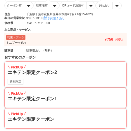
クーポン有
駐車場有
QRコード決済可
予約あり
住所
千葉県千葉市花見川区幕張本郷6丁目21番15-102号
本日の営業状況
9:30〜19:00
予約空きあり
価格帯
￥410〜￥11,000
主な商品・サービス
花束・ブーケ
756
￥
（税込）
ミニブーケ色々
駐車場
駐車場あり （無料）
おすすめのクーポン
PickUp
エキテン限定クーポン2
新規限定
PickUp
エキテン限定クーポン1
PickUp
エキテン限定クーポン