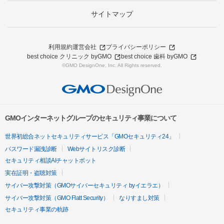
サイトマップ
利用規約
運営会社
プライバシーポリシー
best choice クリニック byGMO
best choice 歯科 byGMO
©GMO DesignOne, Inc. All Rights reserved.
GMOインターネットグループのセキュリティ事業について
世界初総合ネットセキュリティサービス「GMOセキュリティ24」
パスワード漏洩診断
Webサイトリスク診断
セキュリティ相談AIチャットボット
実在証明・盗聴対策
サイバー攻撃対策（GMOサイバーセキュリティ byイエラエ）
サイバー攻撃対策（GMO Flatt Security）
なりすまし対策
セキュリティ事業の軌跡