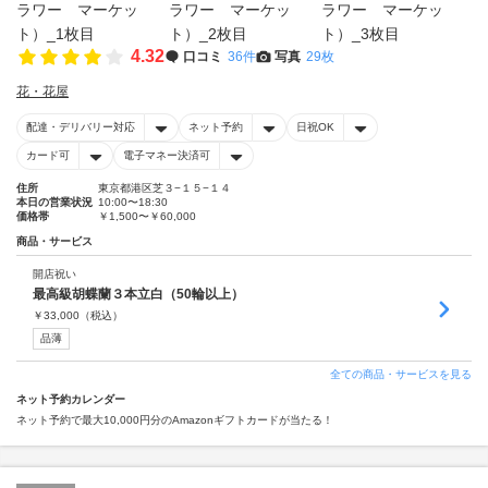
4.32
口コミ
36件
写真
29枚
花・花屋
配達・デリバリー対応
ネット予約
日祝OK
カード可
電子マネー決済可
住所
東京都港区芝３−１５−１４
本日の営業状況
10:00〜18:30
価格帯
￥1,500〜￥60,000
商品・サービス
開店祝い
最高級胡蝶蘭３本立白（50輪以上）
￥
33,000
（税込）
品薄
全ての商品・サービスを見る
ネット予約カレンダー
ネット予約で最大10,000円分のAmazonギフトカードが当たる！