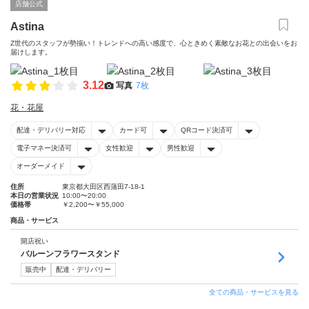
店舗公式
Astina
Z世代のスタッフが勢揃い！トレンドへの高い感度で、心ときめく素敵なお花との出会いをお
届けします。
3.12
写真
7枚
花・花屋
配達・デリバリー対応
カード可
QRコード決済可
電子マネー決済可
女性歓迎
男性歓迎
オーダーメイド
住所
東京都大田区西蒲田7-18-1
本日の営業状況
10:00〜20:00
価格帯
￥2,200〜￥55,000
商品・サービス
開店祝い
バルーンフラワースタンド
販売中
配達・デリバリー
全ての商品・サービスを見る