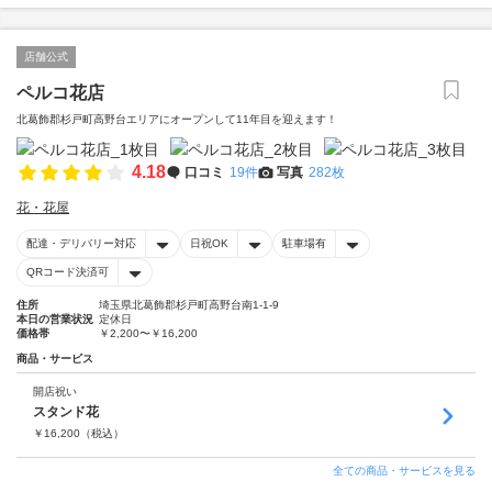
店舗公式
ペルコ花店
北葛飾郡杉戸町高野台エリアにオープンして11年目を迎えます！
4.18
口コミ
19件
写真
282枚
花・花屋
配達・デリバリー対応
日祝OK
駐車場有
QRコード決済可
住所
埼玉県北葛飾郡杉戸町高野台南1-1-9
本日の営業状況
定休日
価格帯
￥2,200〜￥16,200
商品・サービス
開店祝い
スタンド花
￥
16,200
（税込）
全ての商品・サービスを見る