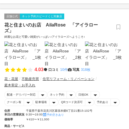
店舗公式
ネット予約スピードくじ対象店
花と住まいのお店 AilaRose 「アイラロー
ズ」
綺麗なお花と可愛い雑貨がいっぱい♪アイラローズへようこそ♪
4.03
口コミ
10件
写真
318枚
花・花屋
不動産売買
住宅リフォーム・リノベーション
庭木剪定・お手入れ
配達・デリバリー対応
ネット予約
日祝OK
クーポン有
駐車場有
QRコード決済可
予約あり
住所
千葉県千葉市花見川区幕張本郷6丁目21番15-102号
本日の営業状況
9:30〜19:00
予約空きあり
価格帯
￥410〜￥11,000
商品・サービス