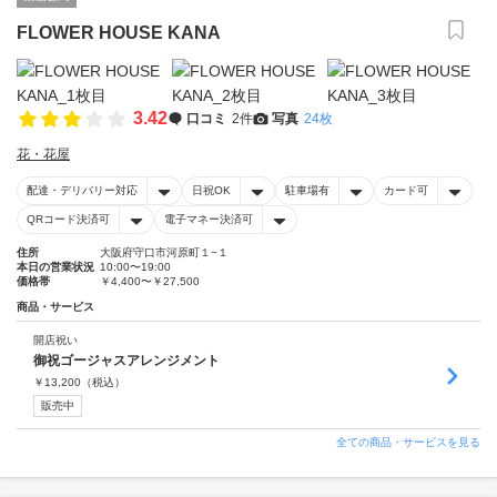
FLOWER HOUSE KANA
3.42
口コミ
2件
写真
24枚
花・花屋
配達・デリバリー対応
日祝OK
駐車場有
カード可
QRコード決済可
電子マネー決済可
住所
大阪府守口市河原町１−１
本日の営業状況
10:00〜19:00
価格帯
￥4,400〜￥27,500
商品・サービス
開店祝い
御祝ゴージャスアレンジメント
￥
13,200
（税込）
販売中
全ての商品・サービスを見る