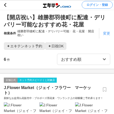
ログイン・登録
【開店祝い】雄勝郡羽後町に配達・デリ
バリー可能なおすすめ花・花屋
雄勝郡羽後町に配達・デリバリー可能
花・花屋
開店
変更
検索条件
祝い
エキテンネット予約
日祝OK
6
件
店舗公式
ネット予約スピードくじ対象店
J.Flower Market（ジェイ・フラワー マーケッ
ト）
新鮮なお盆用仏花販売中・プロポーズ用花束・ワンランク上の胡蝶蘭ご予約承ります！