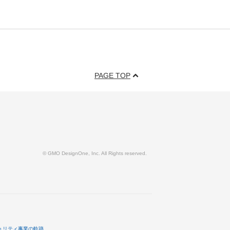
PAGE TOP
© GMO DesignOne, Inc. All Rights reserved.
ュリティ事業の軌跡