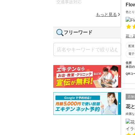
交通事故対応
Flo
色とり
もっと見る
フリーワード
花・
配達
電子
住所
本日の
QRコ
店舗
花と
綺麗な