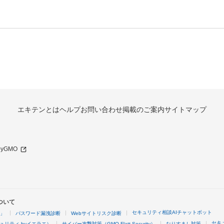
エキテンとは
ヘルプ
お問い合わせ
掲載のご案内
サイトマップ
 byGMO
ついて
セキュリティ相談AIチャットボット
4」
パスワード漏洩診断
Webサイトリスク診断
セキ
ュリティ byイエラエ）
サイバー攻撃対策（GMO Flatt Security）
なりすまし対策