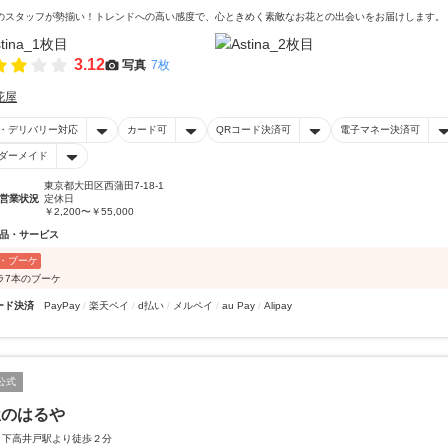
のスタッフが勢揃い！トレンドへの高い感度で、心ときめく素敵なお花との出会いをお届けします。
3.12
写真
7枚
花屋
・デリバリー対応
カード可
QRコード決済可
電子マネー決済可
ダーメイド
東京都大田区西蒲田7-18-1
営業状況
定休日
￥2,200〜￥55,000
品・サービス
・ブーケ
ラ7本のブーケ
ード決済
PayPay
楽天ペイ
d払い
メルペイ
au Pay
Alipay
公式
屋のはるや
 下高井戸駅より徒歩２分