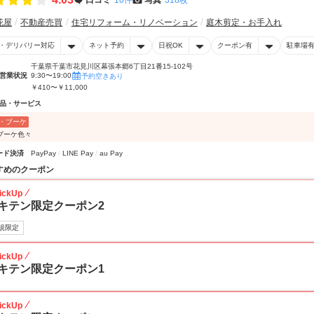
花屋
不動産売買
住宅リフォーム・リノベーション
庭木剪定・お手入れ
・デリバリー対応
ネット予約
日祝OK
クーポン有
駐車場
千葉県千葉市花見川区幕張本郷6丁目21番15-102号
営業状況
9:30〜19:00
予約空きあり
￥410〜￥11,000
品・サービス
・ブーケ
ブーケ色々
ード決済
PayPay
LINE Pay
au Pay
すめのクーポン
ickUp
キテン限定クーポン2
規限定
ickUp
キテン限定クーポン1
ickUp