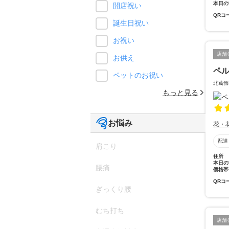
本日の
開店祝い
QRコ
誕生日祝い
お祝い
店舗
お供え
ペ
ペットのお祝い
北葛飾
もっと見る
お悩み
花・
配達
肩こり
住所
本日の
腰痛
価格帯
QRコ
ぎっくり腰
むち打ち
店舗