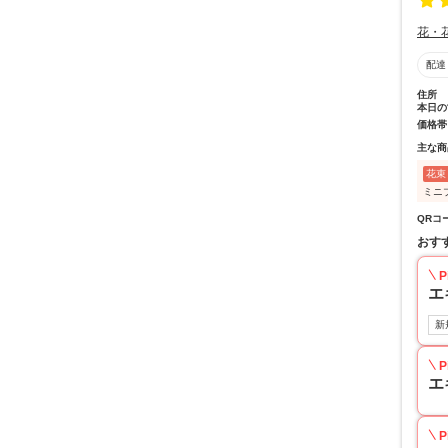
花・
配達
住所
本日の
価格帯
主な商
花束
ミニ
QRコ
おす
P
エ
新
P
エ
P