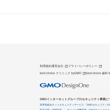
利用規約
運営会社
プライバシーポリシー
best choice クリニック byGMO
best choice 歯科
GMOインターネットグループのセキュリティ事業に
世界初総合ネットセキュリティサービス「GMOセキュリティ2
実在証明・盗聴対策
サイバー攻撃対策（GMOサイバーセキ