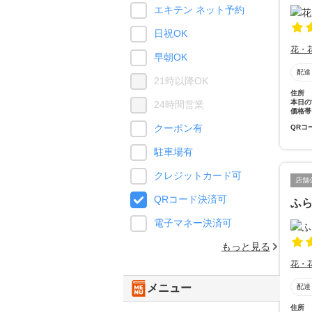
エキテン ネット予約
日祝OK
花・
早朝OK
配達
21時以降OK
住所
本日の
24時間営業
価格帯
クーポン有
QRコ
駐車場有
クレジットカード可
店舗
QRコード決済可
ふ
電子マネー決済可
もっと見る
花・
メニュー
配達
住所