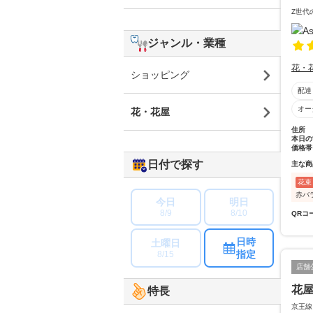
Z世代
ジャンル・業種
花・
ショッピング
配達
オー
花・花屋
住所
本日の
価格帯
日付で探す
主な商
花束
赤バ
今日
明日
8/9
8/10
QRコ
日時
土曜日
指定
8/15
店舗
花
特長
京王線