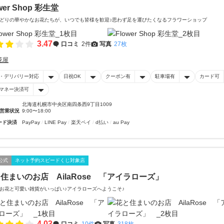
wer Shop 彩生堂
どりの華やかなお花たちが、いつでも皆様を歓迎♪思わず足を運びたくなるフラワーショップ
3.47
口コミ
2件
写真
27枚
花屋
・デリバリー対応
日祝OK
クーポン有
駐車場有
カード可
マネー決済可
北海道札幌市中央区南四条西9丁目1009
営業状況
9:00〜18:00
ード決済
PayPay
LINE Pay
楽天ペイ
d払い
au Pay
公式
ネット予約スピードくじ対象店
住まいのお店 AilaRose 「アイラローズ」
お花と可愛い雑貨がいっぱい♪アイラローズへようこそ♪
4.03
口コミ
10件
写真
318枚