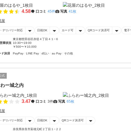
4.58
口コミ
45件
写真
41枚
花屋
・デリバリー対応
日祝OK
カード可
QRコード決済可
電子
東京都世田谷区赤堤４丁目４１−６
営業状況
10:30〜19:00
￥500〜￥10,000
ード決済
PayPay
LINE Pay
d払い
au Pay
その他
公式
らわー城之内
3.47
口コミ
3件
写真
65枚
花屋
・デリバリー対応
日祝OK
QRコード決済可
奈良県奈良市富雄元町２丁目１−２２