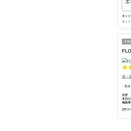
エ
ネット
ネット
店舗
FL
花・
配達
住所
本日の
価格帯
QRコ