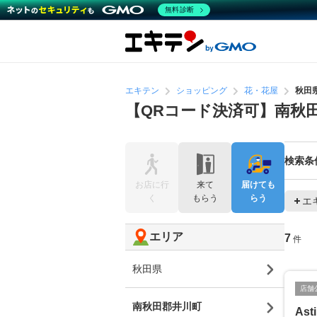
無料診断
エキテン
ショッピング
花・花屋
秋田
【QRコード決済可】南秋
検索条
お店に行
来て
届けても
く
もらう
らう
エ
エリア
7
件
秋田県
店舗
南秋田郡井川町
Ast