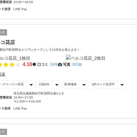
営業状況
10:00〜16:00
ード決済
LINE Pay
公式
ルコ花店
郡杉戸町高野台エリアにオープンして11年目を迎えます！
4.18
口コミ
19件
写真
282枚
花屋
・デリバリー対応
日祝OK
駐車場有
QRコード決済可
埼玉県北葛飾郡杉戸町高野台南1-1-9
営業状況
10:00〜17:00
￥2,200〜￥16,200
ード決済
LINE Pay
公式