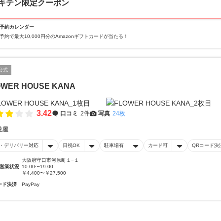
キテン限定クーポン
予約カレンダー
予約で最大10,000円分のAmazonギフトカードが当たる！
公式
OWER HOUSE KANA
3.42
口コミ
2件
写真
24枚
花屋
・デリバリー対応
日祝OK
駐車場有
カード可
QRコード決
大阪府守口市河原町１−１
営業状況
10:00〜19:00
￥4,400〜￥27,500
ード決済
PayPay