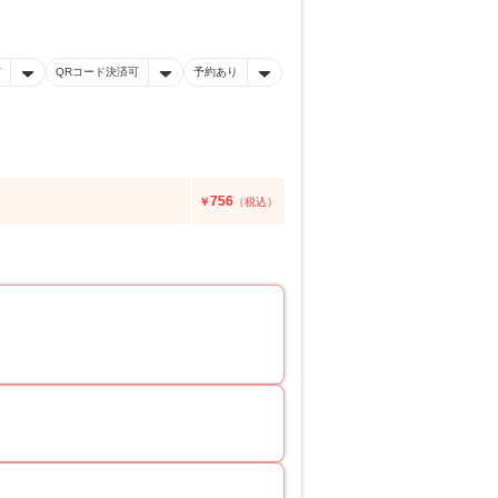
有
QRコード決済可
予約あり
756
￥
（税込）