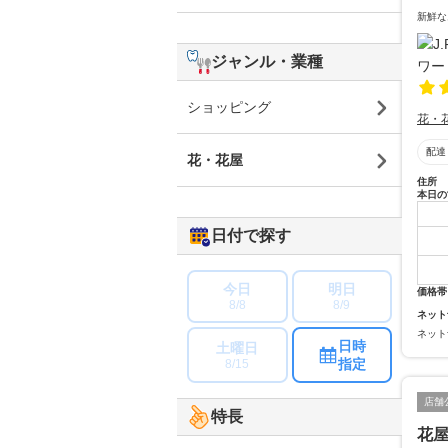
新鮮な
ジャンル・業種
ショッピング
花・
配達
花・花屋
住所
本日の
日付で探す
今日
明日
価格帯
8/8
8/9
ネット
ネット
日時
土曜日
指定
8/15
店舗
特長
花