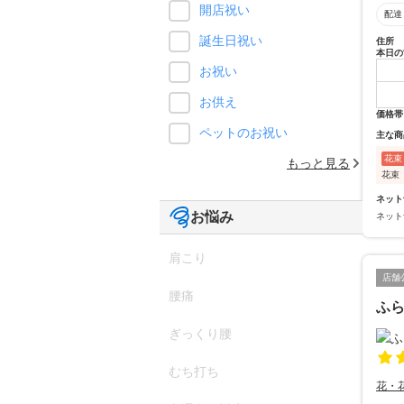
開店祝い
配達
誕生日祝い
住所
本日の
お祝い
お供え
価格帯
ペットのお祝い
主な商
花束
もっと見る
花束
ネット
お悩み
ネット
肩こり
店舗
腰痛
ふ
ぎっくり腰
むち打ち
花・