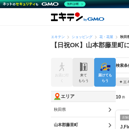
無料診断
エキテン
ショッピング
花・花屋
秋田
【日祝OK】山本郡藤里町
検索条
お店に行
来て
届けても
く
もらう
らう
エ
エリア
10
件
秋田県
店舗
山本郡藤里町
J.