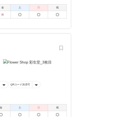
金
土
日
祝
休
QRコード決済可
金
土
日
祝