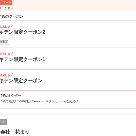
・ブーケ
ブーケ色々
すめのクーポン
ickUp
キテン限定クーポン2
規限定
ickUp
キテン限定クーポン1
ickUp
キテン限定クーポン
予約カレンダー
予約で最大10,000円分のAmazonギフトカードが当たる！
公式
式会社 花まり