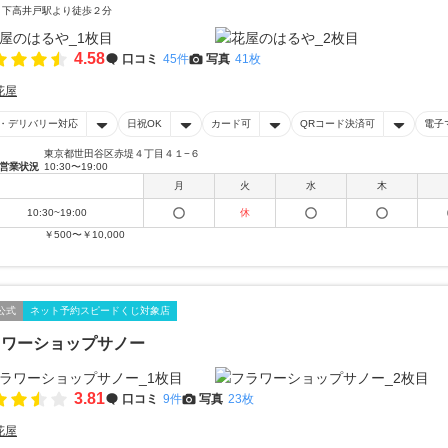
 下高井戸駅より徒歩２分
4.58
口コミ
45件
写真
41枚
花屋
・デリバリー対応
日祝OK
カード可
QRコード決済可
電子
東京都世田谷区赤堤４丁目４１−６
営業状況
10:30〜19:00
月
火
水
木
10:30~19:00
休
￥500〜￥10,000
公式
ネット予約スピードくじ対象店
ラワーショップサノー
3.81
口コミ
9件
写真
23枚
花屋