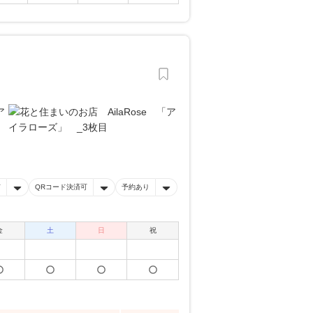
有
QRコード決済可
予約あり
金
土
日
祝