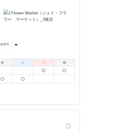
ー決済可
金
土
日
祝