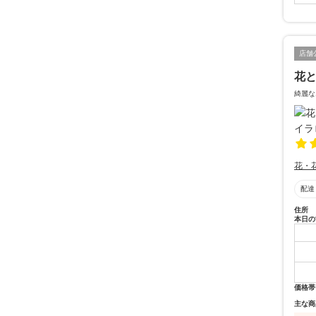
店舗
花と
綺麗な
花・
配達
住所
本日の
価格帯
主な商