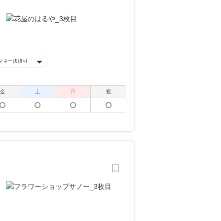
マネー決済可
金
土
日
祝