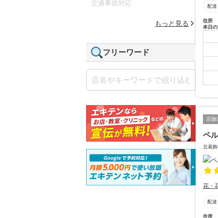
交通事故対応
配達
住所
もっと見る
本日の
フリーワード
店舗
ペ
北葛飾
花・
配達
住所