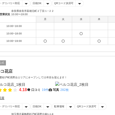
・デリバリー対応
日祝OK
QRコード決済可
奈良県奈良市富雄元町２丁目１−２２
営業状況
10:00〜19:00
月
火
水
木
10:00~16:00
10:00~18:00
10:00~19:00
公式
ルコ花店
郡杉戸町高野台エリアにオープンして11年目を迎えます！
4.18
口コミ
19件
写真
282枚
花屋
・デリバリー対応
日祝OK
駐車場有
QRコード決済可
埼玉県北葛飾郡杉戸町高野台南1-1-9