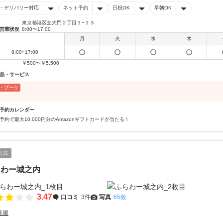
・デリバリー対応
ネット予約
日祝OK
早朝OK
東京都港区芝大門２丁目１−１３
営業状況
8:00〜17:00
月
火
水
木
8:00~17:00
￥500〜￥5,500
品・サービス
・ブーケ
予約カレンダー
予約で最大10,000円分のAmazonギフトカードが当たる！
公式
らわー城之内
3.47
口コミ
3件
写真
65枚
花屋