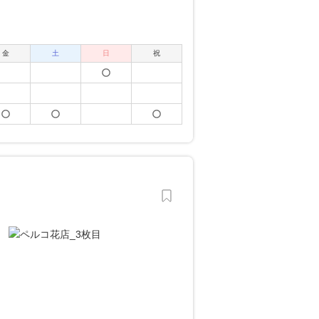
金
土
日
祝