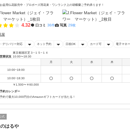
お盆用仏花販売中・プロポーズ用花束・ワンランク上の胡蝶蘭ご予約承ります！
4.32
口コミ
36件
写真
29枚
花屋
・デリバリー対応
ネット予約
日祝OK
カード可
電子マネ
東京都港区芝３−１５−１４
営業状況
10:00〜18:30
月
火
水
木
10:00~18:00
10:00~18:30
￥1,500〜￥60,000
予約カレンダー
予約で最大10,000円分のAmazonギフトカードが当たる！
公式
屋のはるや