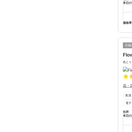
本日の
価格帯
店舗
Flo
色とり
花・
配達
電子
住所
本日の