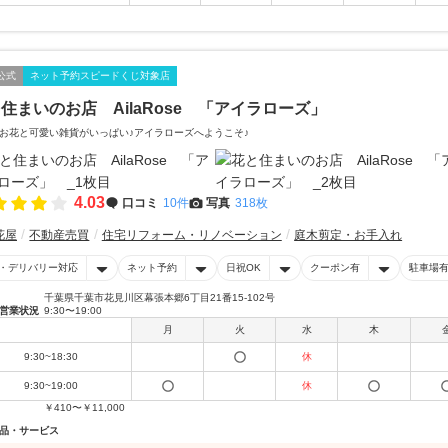
公式
ネット予約スピードくじ対象店
住まいのお店 AilaRose 「アイラローズ」
お花と可愛い雑貨がいっぱい♪アイラローズへようこそ♪
4.03
口コミ
10件
写真
318枚
花屋
不動産売買
住宅リフォーム・リノベーション
庭木剪定・お手入れ
・デリバリー対応
ネット予約
日祝OK
クーポン有
駐車場
千葉県千葉市花見川区幕張本郷6丁目21番15-102号
営業状況
9:30〜19:00
月
火
水
木
9:30~18:30
休
9:30~19:00
休
￥410〜￥11,000
品・サービス