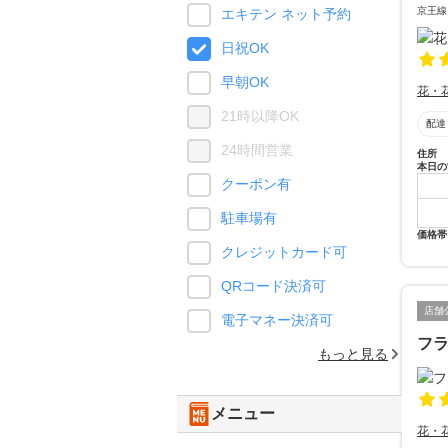
京王線
エキテン ネット予約
日祝OK
早朝OK
花・
21時以降OK
配達
24時間営業
住所
本日の
クーポン有
駐車場有
価格帯
クレジットカード可
QRコード決済可
店舗
電子マネー決済可
フ
もっと見る
メニュー
花・