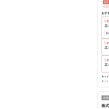
花束
ミニ
おす
P
エ
新
P
エ
P
エ
ネット
ネット
店舗
株