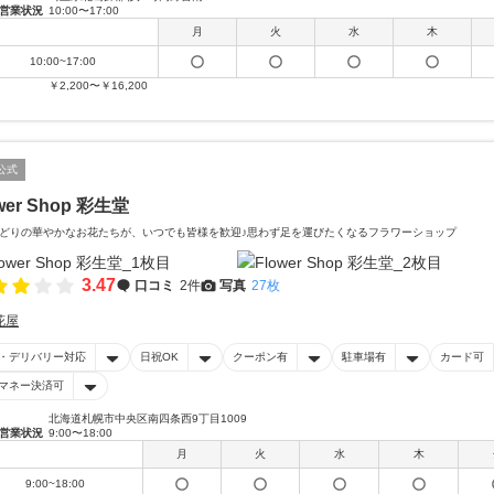
営業状況
10:00〜17:00
月
火
水
木
10:00~17:00
￥2,200〜￥16,200
公式
wer Shop 彩生堂
どりの華やかなお花たちが、いつでも皆様を歓迎♪思わず足を運びたくなるフラワーショップ
3.47
口コミ
2件
写真
27枚
花屋
・デリバリー対応
日祝OK
クーポン有
駐車場有
カード可
マネー決済可
北海道札幌市中央区南四条西9丁目1009
営業状況
9:00〜18:00
月
火
水
木
9:00~18:00