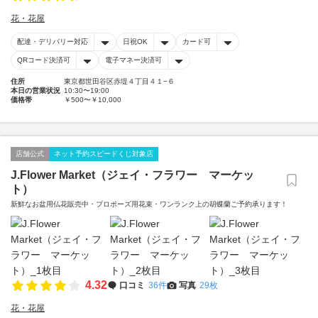
花・花屋
配達・デリバリー対応
日祝OK
カード可
QRコード決済可
電子マネー決済可
住所
東京都世田谷区赤堤４丁目４１−６
本日の営業状況
10:30〜19:00
価格帯
￥500〜￥10,000
店舗公式
ネット予約スピードくじ対象店
J.Flower Market（ジェイ・フラワー マーケッ
ト）
新鮮なお盆用仏花販売中・プロポーズ用花束・ワンランク上の胡蝶蘭ご予約承ります！
4.32
口コミ
36件
写真
29枚
花・花屋