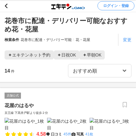
ログイン・登録
花巻市に配達・デリバリー可能なおすす
め花・花屋
変更
検索条件
花巻市に配達・デリバリー可能
花・花屋
エキテンネット予約
日祝OK
早朝OK
14
件
店舗公式
花屋のはるや
京王線 下高井戸駅より徒歩２分
4.58
口コミ
45件
写真
41枚