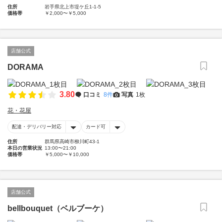
住所
岩手県北上市堤ケ丘1-1-5
価格帯
￥2,000〜￥5,000
店舗公式
DORAMA
3.80
口コミ
8件
写真
1枚
花・花屋
配達・デリバリー対応
カード可
住所
群馬県高崎市柳川町43-1
本日の営業状況
13:00〜21:00
価格帯
￥5,000〜￥10,000
店舗公式
bellbouquet（ベルブーケ）