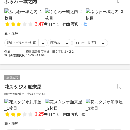
ふらわー城之内
3.47
口コミ
3件
写真
65枚
花・花屋
配達・デリバリー対応
日祝OK
QRコード決済可
住所
奈良県奈良市富雄元町２丁目１−２２
本日の営業状況
10:00〜19:00
店舗公式
花スタジオ舶来屋
時間外の配達もご相談ください。
3.25
口コミ
1件
写真
6枚
花・花屋