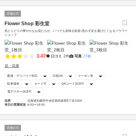
店舗公式
Flower Shop 彩生堂
色とりどりの華やかなお花たちが、いつでも皆様を歓迎♪思わず足を運びたくなるフラワー
ショップ
3.47
口コミ
2件
写真
27枚
花・花屋
配達・デリバリー対応
日祝OK
クーポン有
駐車場有
カード可
QRコード決済可
電子マネー決済可
住所
北海道札幌市中央区南四条西9丁目1009
本日の営業状況
9:00〜18:00
店舗公式