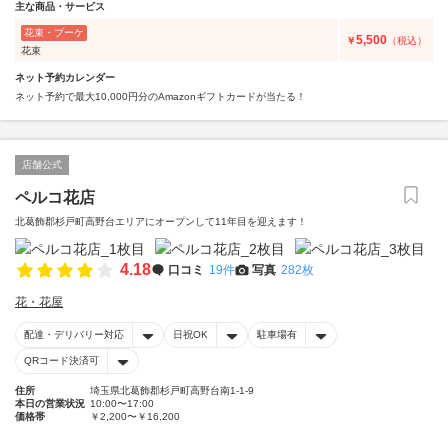
主な商品・サービス
花束・ブーケ
5,500
￥
（税込）
花束
ネット予約カレンダー
ネット予約で最大10,000円分のAmazonギフトカードが当たる！
店舗公式
ペルコ花店
北葛飾郡杉戸町高野台エリアにオープンして11年目を迎えます！
4.18
口コミ
19件
写真
282枚
花・花屋
配達・デリバリー対応
日祝OK
駐車場有
QRコード決済可
住所
埼玉県北葛飾郡杉戸町高野台南1-1-9
本日の営業状況
10:00〜17:00
価格帯
￥2,200〜￥16,200