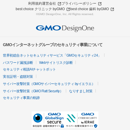
利用規約
運営会社
プライバシーポリシー
best choice クリニック byGMO
best choice 歯科 byGMO
©GMO DesignOne, Inc. All Rights reserved.
GMOインターネットグループのセキュリティ事業について
世界初総合ネットセキュリティサービス「GMOセキュリティ24」
パスワード漏洩診断
Webサイトリスク診断
セキュリティ相談AIチャットボット
実在証明・盗聴対策
サイバー攻撃対策（GMOサイバーセキュリティ byイエラエ）
サイバー攻撃対策（GMO Flatt Security）
なりすまし対策
セキュリティ事業の軌跡