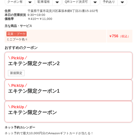
クーポン有
駐車場有
QRコード決済可
予約あり
住所
千葉県千葉市花見川区幕張本郷6丁目21番15-102号
本日の営業状況
9:30〜19:00
価格帯
￥410〜￥11,000
主な商品・サービス
花束・ブーケ
756
￥
（税込）
ミニブーケ色々
おすすめのクーポン
PickUp
エキテン限定クーポン2
新規限定
PickUp
エキテン限定クーポン1
PickUp
エキテン限定クーポン
ネット予約カレンダー
ネット予約で最大10,000円分のAmazonギフトカードが当たる！