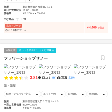
住所
東京都大田区西蒲田7-18-1
本日の営業状況
10:00〜20:00
価格帯
￥2,200〜￥55,000
主な商品・サービス
花束・ブーケ
4,400
￥
（税込）
赤バラ7本のブーケ
店舗公式
ネット予約スピードくじ対象店
フラワーショップサノー
3.81
口コミ
9件
写真
23枚
花・花屋
配達・デリバリー対応
ネット予約
日祝OK
早朝OK
住所
東京都港区芝大門２丁目１−１３
本日の営業状況
8:00〜17:00
価格帯
￥500〜￥5,500