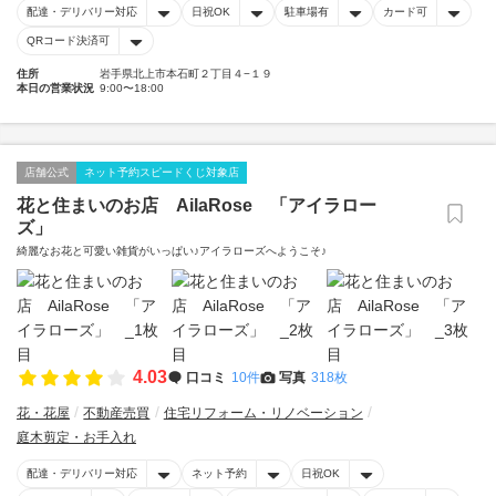
配達・デリバリー対応
日祝OK
駐車場有
カード可
QRコード決済可
住所
岩手県北上市本石町２丁目４−１９
本日の営業状況
9:00〜18:00
店舗公式
ネット予約スピードくじ対象店
花と住まいのお店 AilaRose 「アイラロー
ズ」
綺麗なお花と可愛い雑貨がいっぱい♪アイラローズへようこそ♪
4.03
口コミ
10件
写真
318枚
花・花屋
不動産売買
住宅リフォーム・リノベーション
庭木剪定・お手入れ
配達・デリバリー対応
ネット予約
日祝OK