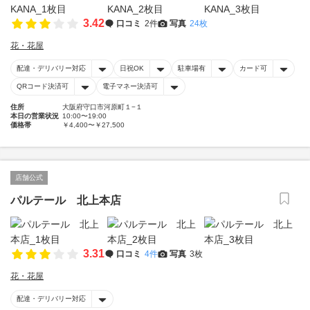
3.42
口コミ
2件
写真
24枚
花・花屋
配達・デリバリー対応
日祝OK
駐車場有
カード可
QRコード決済可
電子マネー決済可
住所
大阪府守口市河原町１−１
本日の営業状況
10:00〜19:00
価格帯
￥4,400〜￥27,500
店舗公式
パルテール 北上本店
3.31
口コミ
4件
写真
3枚
花・花屋
配達・デリバリー対応