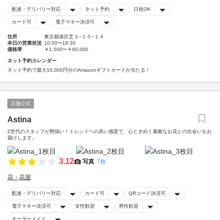
配達・デリバリー対応
ネット予約
日祝OK
カード可
電子マネー決済可
住所
東京都港区芝３−１５−１４
本日の営業状況
10:00〜18:30
価格帯
￥1,500〜￥60,000
ネット予約カレンダー
ネット予約で最大10,000円分のAmazonギフトカードが当たる！
店舗公式
Astina
Z世代のスタッフが勢揃い！トレンドへの高い感度で、心ときめく素敵なお花との出会いをお
届けします。
3.12
写真
7枚
花・花屋
配達・デリバリー対応
カード可
QRコード決済可
電子マネー決済可
女性歓迎
男性歓迎
オーダーメイド