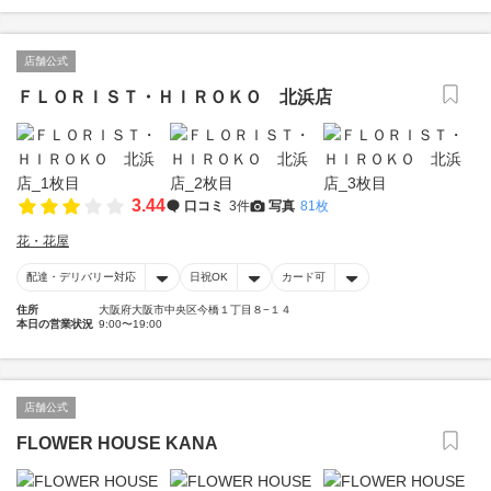
店舗公式
ＦＬＯＲＩＳＴ・ＨＩＲＯＫＯ 北浜店
3.44
口コミ
3件
写真
81枚
花・花屋
配達・デリバリー対応
日祝OK
カード可
住所
大阪府大阪市中央区今橋１丁目８−１４
本日の営業状況
9:00〜19:00
店舗公式
FLOWER HOUSE KANA