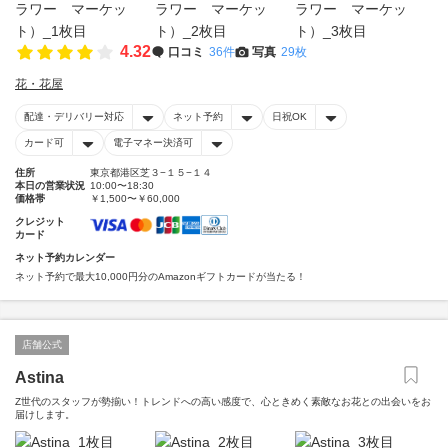
4.32
口コミ
36件
写真
29枚
花・花屋
配達・デリバリー対応
ネット予約
日祝OK
カード可
電子マネー決済可
住所
東京都港区芝３−１５−１４
本日の営業状況
10:00〜18:30
価格帯
￥1,500〜￥60,000
クレジット
カード
ネット予約カレンダー
ネット予約で最大10,000円分のAmazonギフトカードが当たる！
店舗公式
Astina
Z世代のスタッフが勢揃い！トレンドへの高い感度で、心ときめく素敵なお花との出会いをお
届けします。