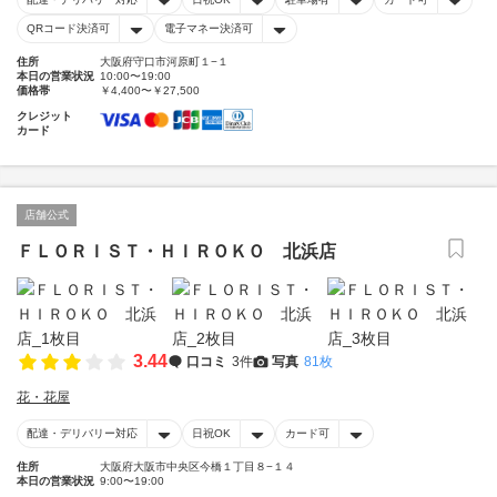
QRコード決済可
電子マネー決済可
住所
大阪府守口市河原町１−１
本日の営業状況
10:00〜19:00
価格帯
￥4,400〜￥27,500
クレジット
カード
店舗公式
ＦＬＯＲＩＳＴ・ＨＩＲＯＫＯ 北浜店
3.44
口コミ
3件
写真
81枚
花・花屋
配達・デリバリー対応
日祝OK
カード可
住所
大阪府大阪市中央区今橋１丁目８−１４
本日の営業状況
9:00〜19:00