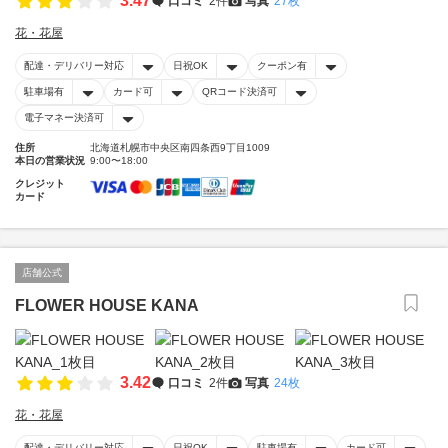
3.47
口コミ
2件
写真
27枚
花・花屋
配達・デリバリー対応
日祝OK
クーポン有
駐車場有
カード可
QRコード決済可
電子マネー決済可
住所
北海道札幌市中央区南四条西9丁目1009
本日の営業状況
9:00〜18:00
クレジット
カード
店舗公式
FLOWER HOUSE KANA
3.42
口コミ
2件
写真
24枚
花・花屋
配達・デリバリー対応
日祝OK
駐車場有
カード可