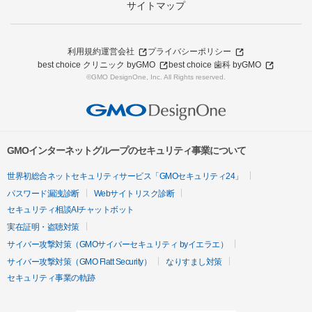
サイトマップ
利用規約
運営会社
プライバシーポリシー
best choice クリニック byGMO
best choice 歯科 byGMO
©GMO DesignOne, Inc. All Rights reserved.
GMOインターネットグループのセキュリティ事業について
世界初総合ネットセキュリティサービス「GMOセキュリティ24」
パスワード漏洩診断
Webサイトリスク診断
セキュリティ相談AIチャットボット
実在証明・盗聴対策
サイバー攻撃対策（GMOサイバーセキュリティ byイエラエ）
サイバー攻撃対策（GMO Flatt Security）
なりすまし対策
セキュリティ事業の軌跡