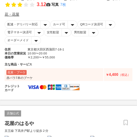
3.12
写真
7枚
花・花屋
配達・デリバリー対応
カード可
QRコード決済可
電子マネー決済可
女性歓迎
男性歓迎
オーダーメイド
住所
東京都大田区西蒲田7-18-1
本日の営業状況
10:00〜20:00
価格帯
￥2,200〜￥55,000
主な商品・サービス
花束・ブーケ
4,400
￥
（税込）
赤バラ7本のブーケ
クレジット
カード
店舗公式
花屋のはるや
京王線 下高井戸駅より徒歩２分