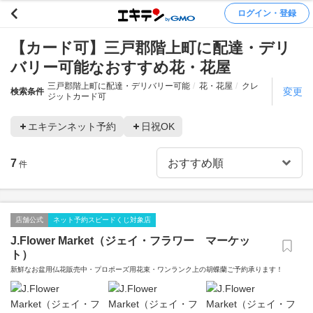
ログイン・登録
【カード可】三戸郡階上町に配達・デリ
バリー可能なおすすめ花・花屋
三戸郡階上町に配達・デリバリー可能
花・花屋
クレ
変更
検索条件
ジットカード可
エキテンネット予約
日祝OK
7
件
店舗公式
ネット予約スピードくじ対象店
J.Flower Market（ジェイ・フラワー マーケッ
ト）
新鮮なお盆用仏花販売中・プロポーズ用花束・ワンランク上の胡蝶蘭ご予約承ります！