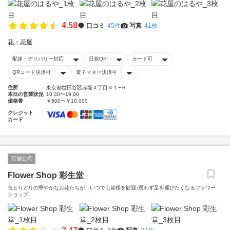
4.58
口コミ
45件
写真
41枚
花・花屋
配達・デリバリー対応
日祝OK
カード可
QRコード決済可
電子マネー決済可
住所
東京都世田谷区赤堤４丁目４１−６
本日の営業状況
10:30〜19:00
価格帯
￥500〜￥10,000
クレジット
カード
店舗公式
Flower Shop 彩生堂
色とりどりの華やかなお花たちが、いつでも皆様を歓迎♪思わず足を運びたくなるフラワー
ショップ