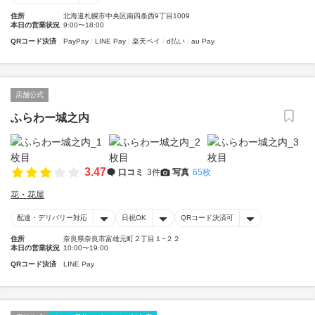
住所
北海道札幌市中央区南四条西9丁目1009
本日の営業状況
9:00〜18:00
QRコード決済
PayPay
LINE Pay
楽天ペイ
d払い
au Pay
店舗公式
ふらわー城之内
3.47
口コミ
3件
写真
65枚
花・花屋
配達・デリバリー対応
日祝OK
QRコード決済可
住所
奈良県奈良市富雄元町２丁目１−２２
本日の営業状況
10:00〜19:00
QRコード決済
LINE Pay