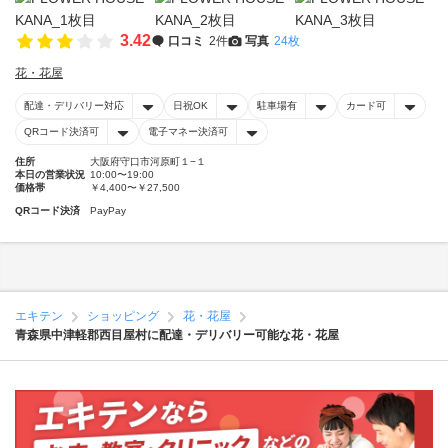
3.42
口コミ
2件
写真
24枚
花・花屋
配達・デリバリー対応
日祝OK
駐車場有
カード可
QRコード決済可
電子マネー決済可
住所
大阪府守口市河原町１−１
本日の営業状況
10:00〜19:00
価格帯
￥4,400〜￥27,500
QRコード決済
PayPay
エキテン
ショッピング
花・花屋
青森県中津軽郡西目屋村に配達・デリバリー可能な花・花屋