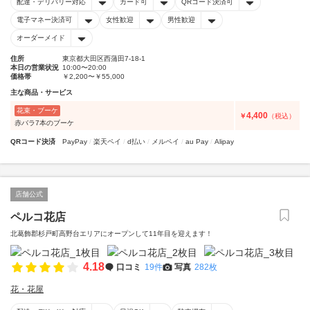
配達・デリバリー対応
カード可
QRコード決済可
電子マネー決済可
女性歓迎
男性歓迎
オーダーメイド
住所
東京都大田区西蒲田7-18-1
本日の営業状況
10:00〜20:00
価格帯
￥2,200〜￥55,000
主な商品・サービス
花束・ブーケ
4,400
￥
（税込）
赤バラ7本のブーケ
QRコード決済
PayPay
楽天ペイ
d払い
メルペイ
au Pay
Alipay
店舗公式
ペルコ花店
北葛飾郡杉戸町高野台エリアにオープンして11年目を迎えます！
4.18
口コミ
19件
写真
282枚
花・花屋