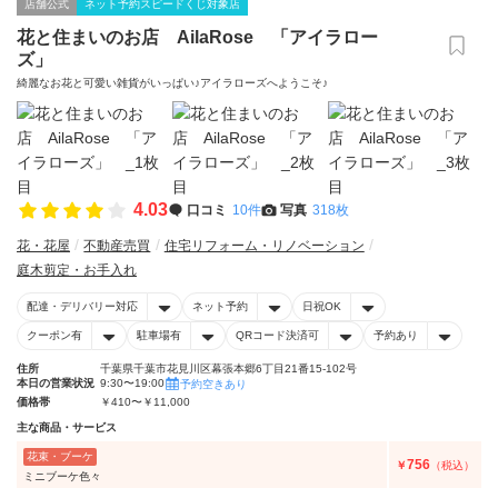
店舗公式
ネット予約スピードくじ対象店
花と住まいのお店 AilaRose 「アイラロー
ズ」
綺麗なお花と可愛い雑貨がいっぱい♪アイラローズへようこそ♪
4.03
口コミ
10件
写真
318枚
花・花屋
不動産売買
住宅リフォーム・リノベーション
庭木剪定・お手入れ
配達・デリバリー対応
ネット予約
日祝OK
クーポン有
駐車場有
QRコード決済可
予約あり
住所
千葉県千葉市花見川区幕張本郷6丁目21番15-102号
本日の営業状況
9:30〜19:00
予約空きあり
価格帯
￥410〜￥11,000
主な商品・サービス
花束・ブーケ
756
￥
（税込）
ミニブーケ色々