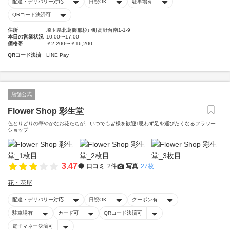
配達・デリバリー対応
日祝OK
駐車場有
QRコード決済可
住所
埼玉県北葛飾郡杉戸町高野台南1-1-9
本日の営業状況
10:00〜17:00
価格帯
￥2,200〜￥16,200
QRコード決済
LINE Pay
店舗公式
Flower Shop 彩生堂
色とりどりの華やかなお花たちが、いつでも皆様を歓迎♪思わず足を運びたくなるフラワー
ショップ
3.47
口コミ
2件
写真
27枚
花・花屋
配達・デリバリー対応
日祝OK
クーポン有
駐車場有
カード可
QRコード決済可
電子マネー決済可