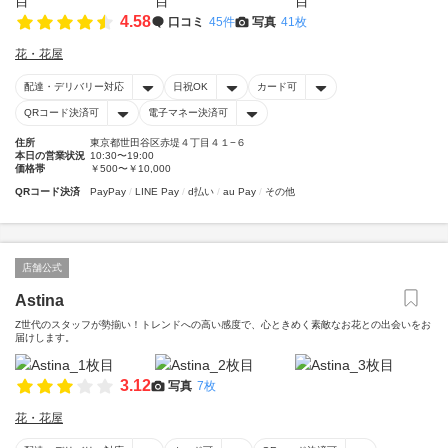
4.58
口コミ
45件
写真
41枚
花・花屋
配達・デリバリー対応
日祝OK
カード可
QRコード決済可
電子マネー決済可
住所
東京都世田谷区赤堤４丁目４１−６
本日の営業状況
10:30〜19:00
価格帯
￥500〜￥10,000
QRコード決済
PayPay
LINE Pay
d払い
au Pay
その他
店舗公式
Astina
Z世代のスタッフが勢揃い！トレンドへの高い感度で、心ときめく素敵なお花との出会いをお
届けします。
3.12
写真
7枚
花・花屋