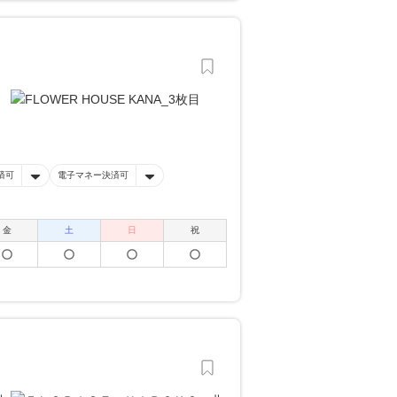
済可
電子マネー決済可
金
土
日
祝