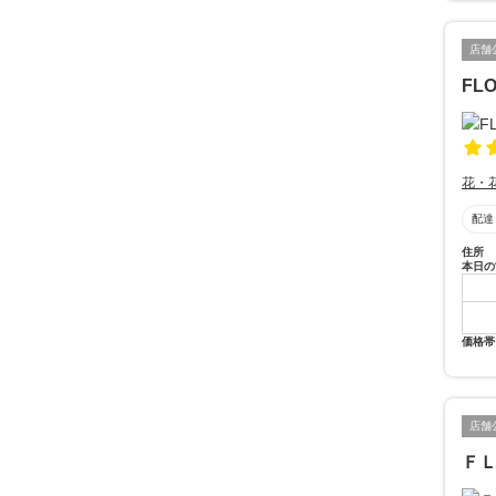
店舗
FL
花・
配達
住所
本日の
価格帯
店舗
Ｆ