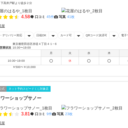
 下高井戸駅より徒歩２分
4.58
口コミ
45件
写真
41枚
花屋
・デリバリー対応
日祝OK
カード可
QRコード決済可
電子
東京都世田谷区赤堤４丁目４１−６
営業状況
10:30〜19:00
月
火
水
木
10:30~19:00
休
￥500〜￥10,000
公式
ネット予約スピードくじ対象店
ラワーショップサノー
3.81
口コミ
9件
写真
23枚
花屋