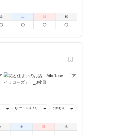
金
土
日
祝
有
QRコード決済可
予約あり
金
土
日
祝