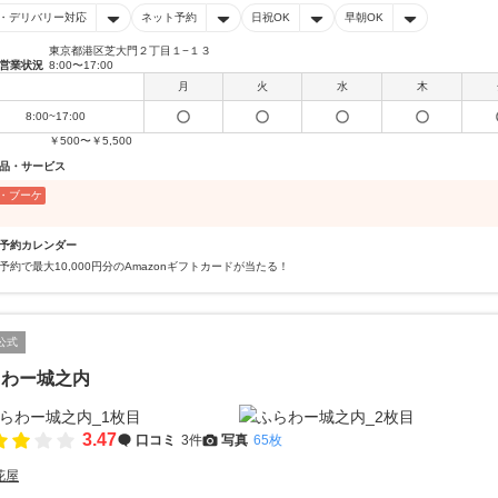
・デリバリー対応
ネット予約
日祝OK
早朝OK
東京都港区芝大門２丁目１−１３
営業状況
8:00〜17:00
月
火
水
木
8:00~17:00
￥500〜￥5,500
品・サービス
・ブーケ
予約カレンダー
予約で最大10,000円分のAmazonギフトカードが当たる！
公式
らわー城之内
3.47
口コミ
3件
写真
65枚
花屋