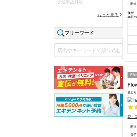
交通事故対応
配達
住所
もっと見る
本日の
フリーワード
店舗
Flo
色とり
花・
配達
電子