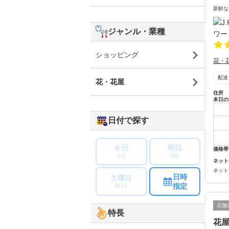
新鮮な
ジャンル・業種
ショッピング
花・
配達
花・花屋
住所
本日の
日付で探す
今日
明日
価格帯
8/8
8/9
ネット
ネット
日時
土曜日
指定
8/15
店舗
特長
花