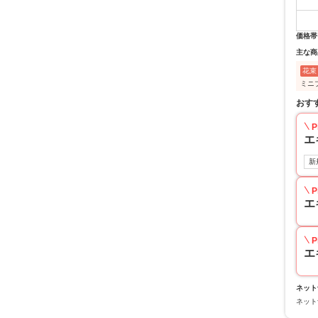
価格帯
主な商
花束
ミニ
おす
P
エ
新
P
エ
P
エ
ネット
ネット