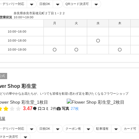
・デリバリー対応
日祝OK
QRコード決済可
奈良県奈良市富雄元町２丁目１−２２
営業状況
10:00〜19:00
月
火
水
木
10:00~16:00
10:00~18:00
10:00~19:00
公式
wer Shop 彩生堂
どりの華やかなお花たちが、いつでも皆様を歓迎♪思わず足を運びたくなるフラワーショップ
3.47
口コミ
2件
写真
27枚
花屋
・デリバリー対応
日祝OK
クーポン有
駐車場有
カード可
マネー決済可