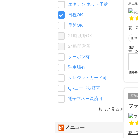
京王線
エキテン ネット予約
日祝OK
早朝OK
花・
21時以降OK
配達
24時間営業
住所
本日の
クーポン有
駐車場有
価格帯
クレジットカード可
QRコード決済可
店舗
電子マネー決済可
フ
もっと見る
メニュー
花・