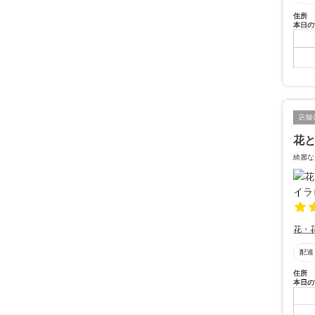
住所
本日の
店舗
花と
綺麗な
花・
配達
住所
本日の