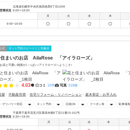
北海道札幌市中央区南四条西9丁目1009
営業状況
9:00〜18:00
月
火
水
木
9:00~18:00
公式
ネット予約スピードくじ対象店
住まいのお店 AilaRose 「アイラローズ」
お花と可愛い雑貨がいっぱい♪アイラローズへようこそ♪
4.03
口コミ
10件
写真
318枚
花屋
不動産売買
住宅リフォーム・リノベーション
庭木剪定・お手入れ
・デリバリー対応
ネット予約
日祝OK
クーポン有
駐車場
千葉県千葉市花見川区幕張本郷6丁目21番15-102号
営業状況
9:30〜19:00
月
火
水
木
9:30~18:30
休