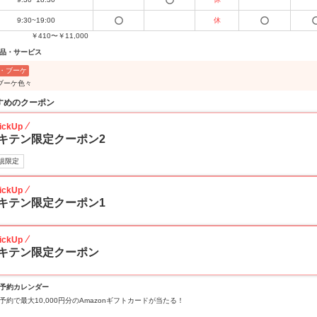
9:30~19:00
休
￥410〜￥11,000
品・サービス
・ブーケ
ブーケ色々
すめのクーポン
ickUp
キテン限定クーポン2
規限定
ickUp
キテン限定クーポン1
ickUp
キテン限定クーポン
予約カレンダー
予約で最大10,000円分のAmazonギフトカードが当たる！