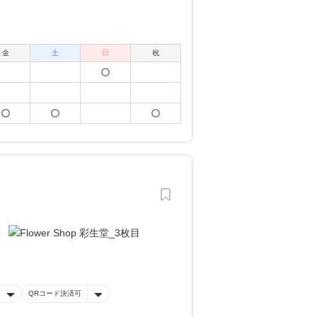
金
土
日
祝
QRコード決済可