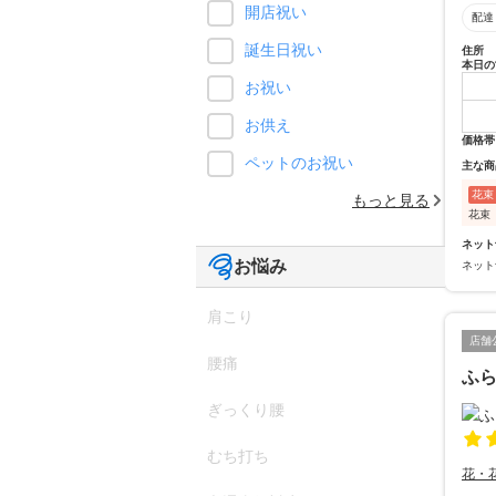
開店祝い
配達
誕生日祝い
住所
本日の
お祝い
お供え
価格帯
ペットのお祝い
主な商
花束
もっと見る
花束
ネット
お悩み
ネット
肩こり
店舗
腰痛
ふ
ぎっくり腰
むち打ち
花・