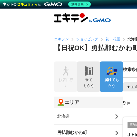
無料診断
エキテン
ショッピング
花・花屋
北海
【日祝OK】勇払郡むかわ
検索条
お店に行
来て
届けても
く
もらう
らう
エ
エリア
9
件
北海道
店舗
勇払郡むかわ町
J.