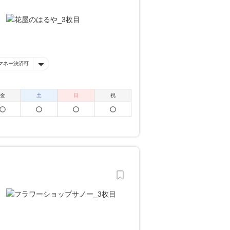
マネー決済可
金
土
日
祝