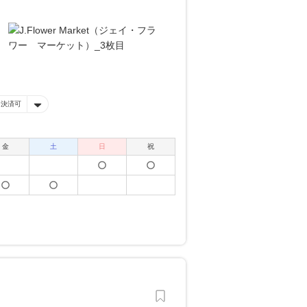
ー決済可
金
土
日
祝