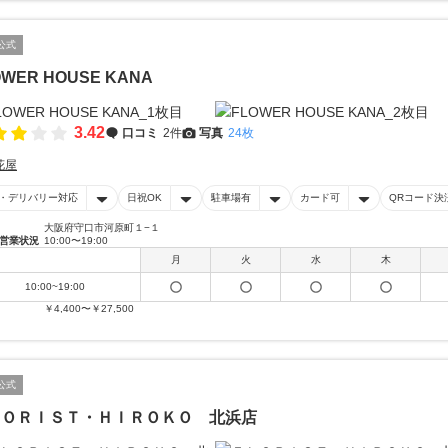
公式
OWER HOUSE KANA
3.42
口コミ
2件
写真
24枚
花屋
・デリバリー対応
日祝OK
駐車場有
カード可
QRコード決
大阪府守口市河原町１−１
営業状況
10:00〜19:00
月
火
水
木
10:00~19:00
￥4,400〜￥27,500
公式
ＬＯＲＩＳＴ・ＨＩＲＯＫＯ 北浜店