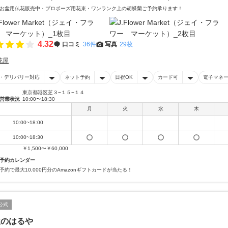
お盆用仏花販売中・プロポーズ用花束・ワンランク上の胡蝶蘭ご予約承ります！
4.32
口コミ
36件
写真
29枚
花屋
・デリバリー対応
ネット予約
日祝OK
カード可
電子マネ
東京都港区芝３−１５−１４
営業状況
10:00〜18:30
月
火
水
木
10:00~18:00
10:00~18:30
￥1,500〜￥60,000
予約カレンダー
予約で最大10,000円分のAmazonギフトカードが当たる！
公式
屋のはるや