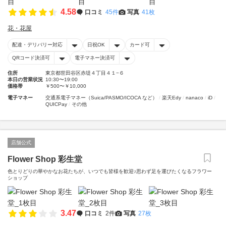
4.58
口コミ
45件
写真
41枚
花・花屋
配達・デリバリー対応
日祝OK
カード可
QRコード決済可
電子マネー決済可
住所
東京都世田谷区赤堤４丁目４１−６
本日の営業状況
10:30〜19:00
価格帯
￥500〜￥10,000
電子マネー
交通系電子マネー（Suica/PASMO/ICOCA など）
楽天Edy
nanaco
iD
QUICPay
その他
店舗公式
Flower Shop 彩生堂
色とりどりの華やかなお花たちが、いつでも皆様を歓迎♪思わず足を運びたくなるフラワー
ショップ
3.47
口コミ
2件
写真
27枚