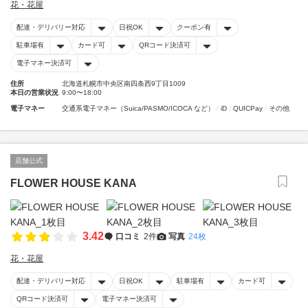
花・花屋
配達・デリバリー対応
日祝OK
クーポン有
駐車場有
カード可
QRコード決済可
電子マネー決済可
住所
北海道札幌市中央区南四条西9丁目1009
本日の営業状況
9:00〜18:00
電子マネー
交通系電子マネー（Suica/PASMO/ICOCA など）
iD
QUICPay
その他
店舗公式
FLOWER HOUSE KANA
3.42
口コミ
2件
写真
24枚
花・花屋
配達・デリバリー対応
日祝OK
駐車場有
カード可
QRコード決済可
電子マネー決済可