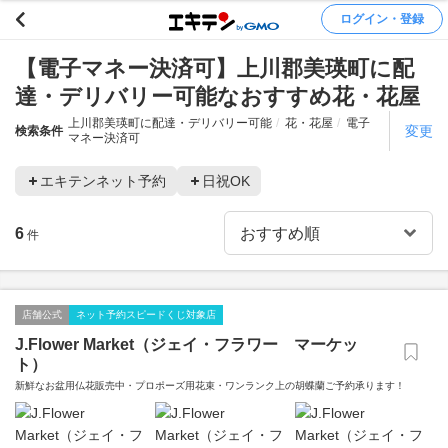
ログイン・登録
【電子マネー決済可】上川郡美瑛町に配
達・デリバリー可能なおすすめ花・花屋
上川郡美瑛町に配達・デリバリー可能
花・花屋
電子
変更
検索条件
マネー決済可
エキテンネット予約
日祝OK
6
件
店舗公式
ネット予約スピードくじ対象店
J.Flower Market（ジェイ・フラワー マーケッ
ト）
新鮮なお盆用仏花販売中・プロポーズ用花束・ワンランク上の胡蝶蘭ご予約承ります！