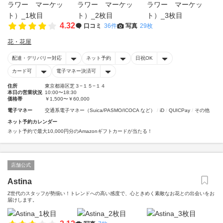
4.32
口コミ
36件
写真
29枚
花・花屋
配達・デリバリー対応
ネット予約
日祝OK
カード可
電子マネー決済可
住所
東京都港区芝３−１５−１４
本日の営業状況
10:00〜18:30
価格帯
￥1,500〜￥60,000
電子マネー
交通系電子マネー（Suica/PASMO/ICOCA など）
iD
QUICPay
その他
ネット予約カレンダー
ネット予約で最大10,000円分のAmazonギフトカードが当たる！
店舗公式
Astina
Z世代のスタッフが勢揃い！トレンドへの高い感度で、心ときめく素敵なお花との出会いをお
届けします。