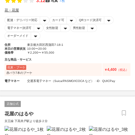
3.12
写真
7枚
花・花屋
配達・デリバリー対応
カード可
QRコード決済可
電子マネー決済可
女性歓迎
男性歓迎
オーダーメイド
住所
東京都大田区西蒲田7-18-1
本日の営業状況
10:00〜20:00
価格帯
￥2,200〜￥55,000
主な商品・サービス
花束・ブーケ
4,400
￥
（税込）
赤バラ7本のブーケ
電子マネー
交通系電子マネー（Suica/PASMO/ICOCA など）
iD
QUICPay
店舗公式
花屋のはるや
京王線 下高井戸駅より徒歩２分