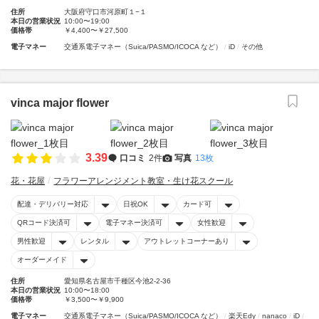
住所
大阪府守口市河原町１−１
本日の営業状況
10:00〜19:00
価格帯
￥4,400〜￥27,500
電子マネー
交通系電子マネー（Suica/PASMO/ICOCA など）
iD
その他
vinca major flower
3.39
口コミ
2件
写真
13枚
花・花屋
フラワーアレンジメント教室・生け花スクール
配達・デリバリー対応
日祝OK
カード可
QRコード決済可
電子マネー決済可
女性歓迎
男性歓迎
レンタル
アウトレットコーナーあり
オーダーメイド
住所
愛知県名古屋市千種区今池2-2-36
本日の営業状況
10:00〜18:00
価格帯
￥3,500〜￥9,900
電子マネー
交通系電子マネー（Suica/PASMO/ICOCA など）
楽天Edy
nanaco
iD