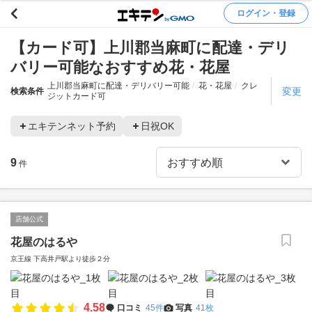
ログイン・登録
【カード可】上川郡当麻町に配達・デリ
バリー可能なおすすめ花・花屋
上川郡当麻町に配達・デリバリー可能
花・花屋
クレ
変更
検索条件
ジットカード可
エキテンネット予約
日祝OK
9
件
店舗公式
花屋のはるや
京王線 下高井戸駅より徒歩２分
4.58
口コミ
45件
写真
41枚