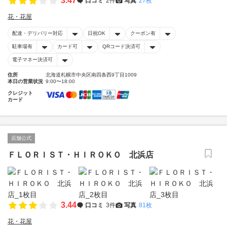
3.47
口コミ
2件
写真
27枚
花・花屋
配達・デリバリー対応
日祝OK
クーポン有
駐車場有
カード可
QRコード決済可
電子マネー決済可
住所
北海道札幌市中央区南四条西9丁目1009
本日の営業状況
9:00〜18:00
クレジット
カード
店舗公式
ＦＬＯＲＩＳＴ・ＨＩＲＯＫＯ 北浜店
3.44
口コミ
3件
写真
81枚
花・花屋