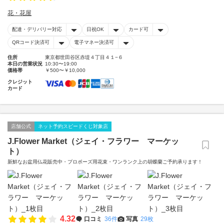
花・花屋
配達・デリバリー対応
日祝OK
カード可
QRコード決済可
電子マネー決済可
住所
東京都世田谷区赤堤４丁目４１−６
本日の営業状況
10:30〜19:00
価格帯
￥500〜￥10,000
クレジット
カード
店舗公式
ネット予約スピードくじ対象店
J.Flower Market（ジェイ・フラワー マーケッ
ト）
新鮮なお盆用仏花販売中・プロポーズ用花束・ワンランク上の胡蝶蘭ご予約承ります！
4.32
口コミ
36件
写真
29枚