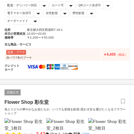
配達・デリバリー対応
カード可
QRコード決済可
電子マネー決済可
女性歓迎
男性歓迎
オーダーメイド
住所
東京都大田区西蒲田7-18-1
本日の営業状況
10:00〜20:00
価格帯
￥2,200〜￥55,000
主な商品・サービス
花束・ブーケ
4,400
￥
（税込）
赤バラ7本のブーケ
クレジット
カード
店舗公式
Flower Shop 彩生堂
色とりどりの華やかなお花たちが、いつでも皆様を歓迎♪思わず足を運びたくなるフラワー
ショップ