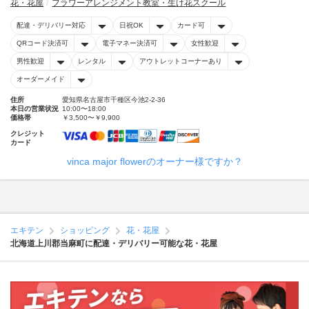
花・花屋
フラワーアレンジメント教室・生け花スクール
配達・デリバリー対応
日祝OK
カード可
QRコード決済可
電子マネー決済可
女性歓迎
男性歓迎
レンタル
アウトレットコーナーあり
オーダーメイド
住所
愛知県名古屋市千種区今池2-2-36
本日の営業状況
10:00〜18:00
価格帯
￥3,500〜￥9,900
クレジット
カード
vinca major flowerのオーナー様ですか？
エキテン
ショッピング
花・花屋
北海道上川郡当麻町に配達・デリバリー可能な花・花屋