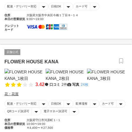
配達・デリバリー対応
日祝OK
カード可
住所
大阪府大阪市中央区今橋１丁目８−１４
本日の営業状況
9:00〜19:00
クレジット
カード
店舗公式
FLOWER HOUSE KANA
3.42
口コミ
2件
写真
24枚
花・花屋
配達・デリバリー対応
日祝OK
駐車場有
カード可
QRコード決済可
電子マネー決済可
住所
大阪府守口市河原町１−１
本日の営業状況
10:00〜19:00
価格帯
￥4,400〜￥27,500