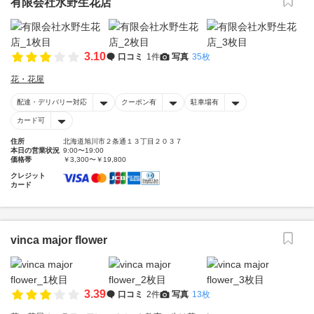
有限会社水野生花店
3.10
口コミ
1件
写真
35枚
花・花屋
配達・デリバリー対応
クーポン有
駐車場有
カード可
住所
北海道旭川市２条通１３丁目２０３７
本日の営業状況
9:00〜19:00
価格帯
￥3,300〜￥19,800
クレジット
カード
vinca major flower
3.39
口コミ
2件
写真
13枚