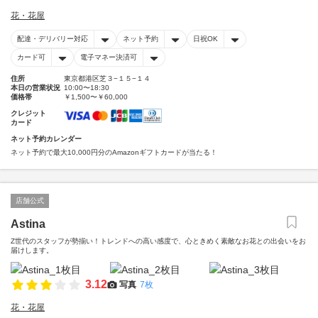
花・花屋
配達・デリバリー対応
ネット予約
日祝OK
カード可
電子マネー決済可
住所
東京都港区芝３−１５−１４
本日の営業状況
10:00〜18:30
価格帯
￥1,500〜￥60,000
クレジット
カード
ネット予約カレンダー
ネット予約で最大10,000円分のAmazonギフトカードが当たる！
店舗公式
Astina
Z世代のスタッフが勢揃い！トレンドへの高い感度で、心ときめく素敵なお花との出会いをお
届けします。
3.12
写真
7枚
花・花屋