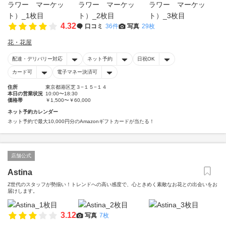
4.32
口コミ
36件
写真
29枚
花・花屋
配達・デリバリー対応
ネット予約
日祝OK
カード可
電子マネー決済可
住所
東京都港区芝３−１５−１４
本日の営業状況
10:00〜18:30
価格帯
￥1,500〜￥60,000
ネット予約カレンダー
ネット予約で最大10,000円分のAmazonギフトカードが当たる！
店舗公式
Astina
Z世代のスタッフが勢揃い！トレンドへの高い感度で、心ときめく素敵なお花との出会いをお
届けします。
3.12
写真
7枚