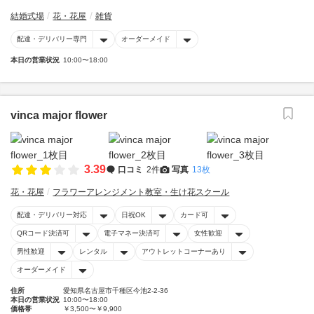
結婚式場
花・花屋
雑貨
配達・デリバリー専門
オーダーメイド
本日の営業状況
10:00〜18:00
vinca major flower
3.39
口コミ
2件
写真
13枚
花・花屋
フラワーアレンジメント教室・生け花スクール
配達・デリバリー対応
日祝OK
カード可
QRコード決済可
電子マネー決済可
女性歓迎
男性歓迎
レンタル
アウトレットコーナーあり
オーダーメイド
住所
愛知県名古屋市千種区今池2-2-36
本日の営業状況
10:00〜18:00
価格帯
￥3,500〜￥9,900