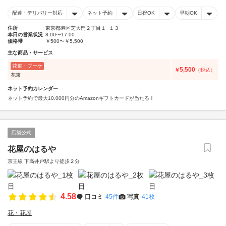
配達・デリバリー対応
ネット予約
日祝OK
早朝OK
住所
東京都港区芝大門２丁目１−１３
本日の営業状況
8:00〜17:00
価格帯
￥500〜￥5,500
主な商品・サービス
花束・ブーケ
5,500
￥
（税込）
花束
ネット予約カレンダー
ネット予約で最大10,000円分のAmazonギフトカードが当たる！
店舗公式
花屋のはるや
京王線 下高井戸駅より徒歩２分
4.58
口コミ
45件
写真
41枚
花・花屋