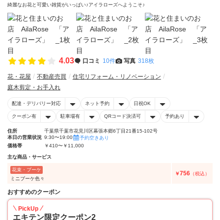
綺麗なお花と可愛い雑貨がいっぱい♪アイラローズへようこそ♪
4.03
口コミ
10件
写真
318枚
花・花屋
不動産売買
住宅リフォーム・リノベーション
庭木剪定・お手入れ
配達・デリバリー対応
ネット予約
日祝OK
クーポン有
駐車場有
QRコード決済可
予約あり
住所
千葉県千葉市花見川区幕張本郷6丁目21番15-102号
本日の営業状況
9:30〜19:00
予約空きあり
価格帯
￥410〜￥11,000
主な商品・サービス
花束・ブーケ
756
￥
（税込）
ミニブーケ色々
おすすめのクーポン
PickUp
エキテン限定クーポン2