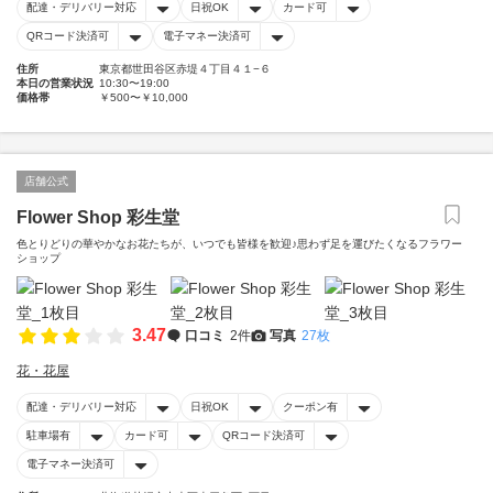
配達・デリバリー対応
日祝OK
カード可
QRコード決済可
電子マネー決済可
住所
東京都世田谷区赤堤４丁目４１−６
本日の営業状況
10:30〜19:00
価格帯
￥500〜￥10,000
店舗公式
Flower Shop 彩生堂
色とりどりの華やかなお花たちが、いつでも皆様を歓迎♪思わず足を運びたくなるフラワー
ショップ
3.47
口コミ
2件
写真
27枚
花・花屋
配達・デリバリー対応
日祝OK
クーポン有
駐車場有
カード可
QRコード決済可
電子マネー決済可