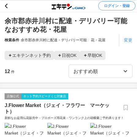
ログイン・登録
余市郡赤井川村に配達・デリバリー可能
なおすすめ花・花屋
変更
検索条件
余市郡赤井川村に配達・デリバリー可能
花・花屋
エキテンネット予約
日祝OK
早朝OK
12
件
店舗公式
ネット予約スピードくじ対象店
J.Flower Market（ジェイ・フラワー マーケッ
ト）
新鮮なお盆用仏花販売中・プロポーズ用花束・ワンランク上の胡蝶蘭ご予約承ります！