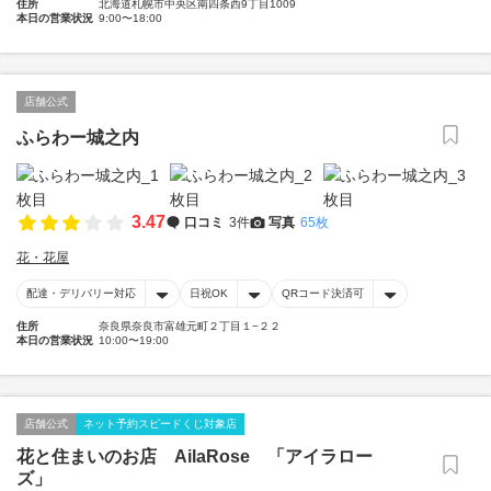
住所
北海道札幌市中央区南四条西9丁目1009
本日の営業状況
9:00〜18:00
店舗公式
ふらわー城之内
3.47
口コミ
3件
写真
65枚
花・花屋
配達・デリバリー対応
日祝OK
QRコード決済可
住所
奈良県奈良市富雄元町２丁目１−２２
本日の営業状況
10:00〜19:00
店舗公式
ネット予約スピードくじ対象店
花と住まいのお店 AilaRose 「アイラロー
ズ」