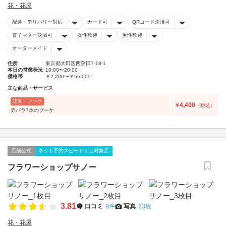
花・花屋
配達・デリバリー対応
カード可
QRコード決済可
電子マネー決済可
女性歓迎
男性歓迎
オーダーメイド
住所
東京都大田区西蒲田7-18-1
本日の営業状況
10:00〜20:00
価格帯
￥2,200〜￥55,000
主な商品・サービス
花束・ブーケ
4,400
￥
（税込）
赤バラ7本のブーケ
店舗公式
ネット予約スピードくじ対象店
フラワーショップサノー
3.81
口コミ
9件
写真
23枚
花・花屋