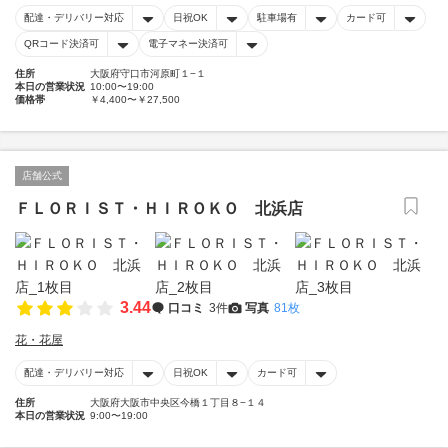
配達・デリバリー対応
日祝OK
駐車場有
カード可
QRコード決済可
電子マネー決済可
住所
大阪府守口市河原町１−１
本日の営業状況
10:00〜19:00
価格帯
￥4,400〜￥27,500
店舗公式
ＦＬＯＲＩＳＴ・ＨＩＲＯＫＯ 北浜店
3.44
口コミ
3件
写真
81枚
花・花屋
配達・デリバリー対応
日祝OK
カード可
住所
大阪府大阪市中央区今橋１丁目８−１４
本日の営業状況
9:00〜19:00