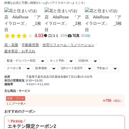
綺麗なお花と可愛い雑貨がいっぱい♪アイラローズへようこそ♪
4.03
口コミ
10件
写真
318枚
花・花屋
不動産売買
住宅リフォーム・リノベーション
庭木剪定・お手入れ
配達・デリバリー対応
ネット予約
日祝OK
クーポン有
駐車場有
QRコード決済可
予約あり
住所
千葉県千葉市花見川区幕張本郷6丁目21番15-102号
本日の営業状況
9:30〜19:00
価格帯
￥410〜￥11,000
主な商品・サービス
花束・ブーケ
756
￥
（税込）
ミニブーケ色々
おすすめのクーポン
PickUp
エキテン限定クーポン2