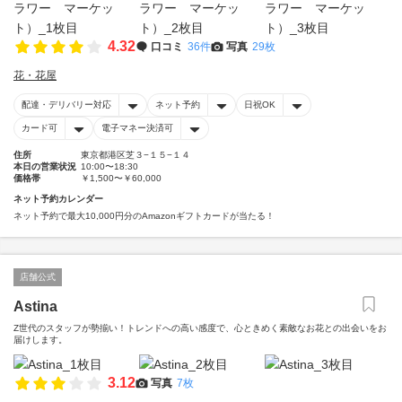
4.32
口コミ
36件
写真
29枚
花・花屋
配達・デリバリー対応
ネット予約
日祝OK
カード可
電子マネー決済可
住所
東京都港区芝３−１５−１４
本日の営業状況
10:00〜18:30
価格帯
￥1,500〜￥60,000
ネット予約カレンダー
ネット予約で最大10,000円分のAmazonギフトカードが当たる！
店舗公式
Astina
Z世代のスタッフが勢揃い！トレンドへの高い感度で、心ときめく素敵なお花との出会いをお
届けします。
3.12
写真
7枚