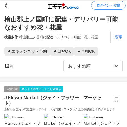
ログイン・登録
檜山郡上ノ国町に配達・デリバリー可能
なおすすめ花・花屋
変更
検索条件
檜山郡上ノ国町に配達・デリバリー可能
花・花屋
エキテンネット予約
日祝OK
早朝OK
12
件
店舗公式
ネット予約スピードくじ対象店
J.Flower Market（ジェイ・フラワー マーケッ
ト）
新鮮なお盆用仏花販売中・プロポーズ用花束・ワンランク上の胡蝶蘭ご予約承ります！