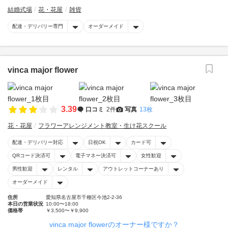
結婚式場
花・花屋
雑貨
配達・デリバリー専門
オーダーメイド
vinca major flower
3.39
口コミ
2件
写真
13枚
花・花屋
フラワーアレンジメント教室・生け花スクール
配達・デリバリー対応
日祝OK
カード可
QRコード決済可
電子マネー決済可
女性歓迎
男性歓迎
レンタル
アウトレットコーナーあり
オーダーメイド
住所
愛知県名古屋市千種区今池2-2-36
本日の営業状況
10:00〜18:00
価格帯
￥3,500〜￥9,900
vinca major flowerのオーナー様ですか？