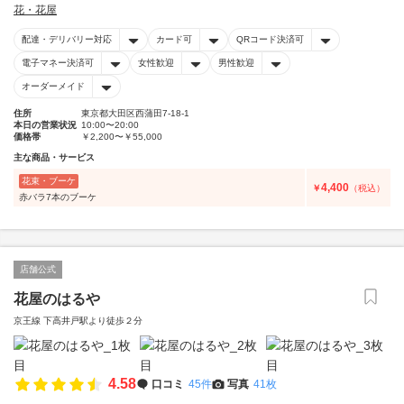
花・花屋
配達・デリバリー対応
カード可
QRコード決済可
電子マネー決済可
女性歓迎
男性歓迎
オーダーメイド
住所
東京都大田区西蒲田7-18-1
本日の営業状況
10:00〜20:00
価格帯
￥2,200〜￥55,000
主な商品・サービス
花束・ブーケ
4,400
￥
（税込）
赤バラ7本のブーケ
店舗公式
花屋のはるや
京王線 下高井戸駅より徒歩２分
4.58
口コミ
45件
写真
41枚