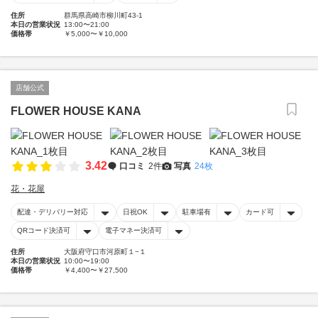
住所
群馬県高崎市柳川町43-1
本日の営業状況
13:00〜21:00
価格帯
￥5,000〜￥10,000
店舗公式
FLOWER HOUSE KANA
3.42
口コミ
2件
写真
24枚
花・花屋
配達・デリバリー対応
日祝OK
駐車場有
カード可
QRコード決済可
電子マネー決済可
住所
大阪府守口市河原町１−１
本日の営業状況
10:00〜19:00
価格帯
￥4,400〜￥27,500