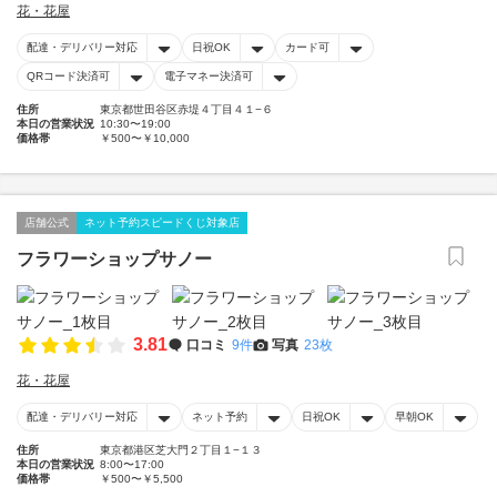
花・花屋
配達・デリバリー対応
日祝OK
カード可
QRコード決済可
電子マネー決済可
住所
東京都世田谷区赤堤４丁目４１−６
本日の営業状況
10:30〜19:00
価格帯
￥500〜￥10,000
店舗公式
ネット予約スピードくじ対象店
フラワーショップサノー
3.81
口コミ
9件
写真
23枚
花・花屋
配達・デリバリー対応
ネット予約
日祝OK
早朝OK
住所
東京都港区芝大門２丁目１−１３
本日の営業状況
8:00〜17:00
価格帯
￥500〜￥5,500