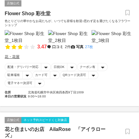
店舗公式
Flower Shop 彩生堂
色とりどりの華やかなお花たちが、いつでも皆様を歓迎♪思わず足を運びたくなるフラワー
ショップ
3.47
口コミ
2件
写真
27枚
花・花屋
配達・デリバリー対応
日祝OK
クーポン有
駐車場有
カード可
QRコード決済可
電子マネー決済可
住所
北海道札幌市中央区南四条西9丁目1009
本日の営業状況
9:00〜18:00
店舗公式
ネット予約スピードくじ対象店
花と住まいのお店 AilaRose 「アイラロー
ズ」