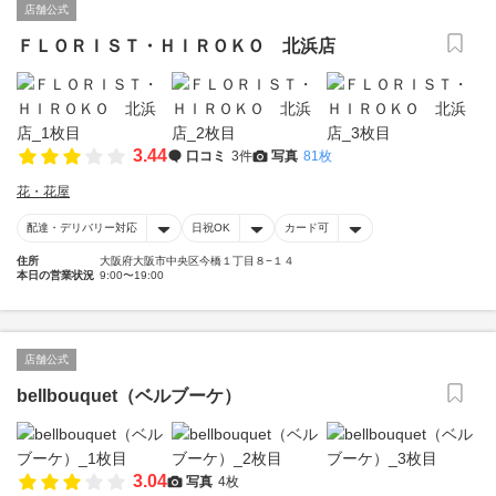
店舗公式
ＦＬＯＲＩＳＴ・ＨＩＲＯＫＯ 北浜店
3.44
口コミ
3件
写真
81枚
花・花屋
配達・デリバリー対応
日祝OK
カード可
住所
大阪府大阪市中央区今橋１丁目８−１４
本日の営業状況
9:00〜19:00
店舗公式
bellbouquet（ベルブーケ）
3.04
写真
4枚