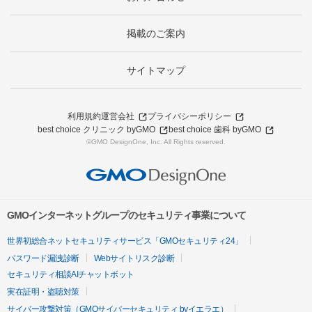
掲載のご案内
サイトマップ
利用規約
運営会社
プライバシーポリシー
best choice クリニック byGMO
best choice 歯科 byGMO
©GMO DesignOne, Inc. All Rights reserved.
GMOインターネットグループのセキュリティ事業について
世界初総合ネットセキュリティサービス「GMOセキュリティ24」
パスワード漏洩診断
Webサイトリスク診断
セキュリティ相談AIチャットボット
実在証明・盗聴対策
サイバー攻撃対策（GMOサイバーセキュリティ byイエラエ）