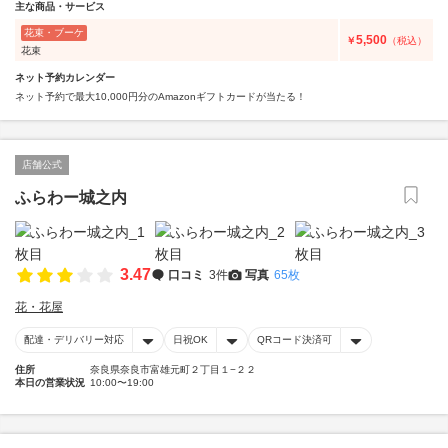
主な商品・サービス
花束・ブーケ
5,500
￥
（税込）
花束
ネット予約カレンダー
ネット予約で最大10,000円分のAmazonギフトカードが当たる！
店舗公式
ふらわー城之内
3.47
口コミ
3件
写真
65枚
花・花屋
配達・デリバリー対応
日祝OK
QRコード決済可
住所
奈良県奈良市富雄元町２丁目１−２２
本日の営業状況
10:00〜19:00