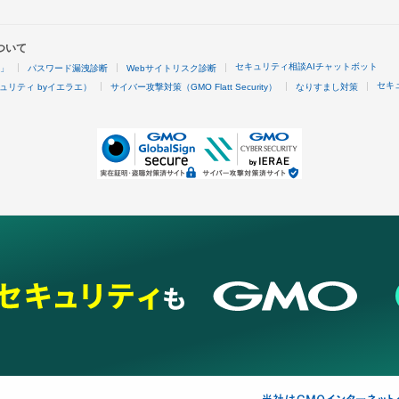
ついて
セキュリティ相談AIチャットボット
4」
パスワード漏洩診断
Webサイトリスク診断
セキ
ュリティ byイエラエ）
サイバー攻撃対策（GMO Flatt Security）
なりすまし対策