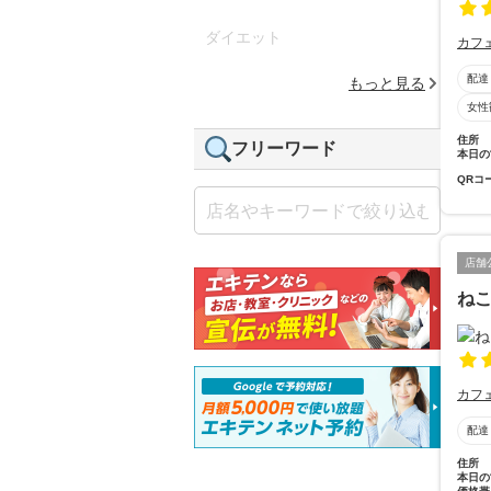
ダイエット
カフ
配達
もっと見る
女性
住所
フリーワード
本日の
QRコ
店舗
ね
カフ
配達
住所
本日の