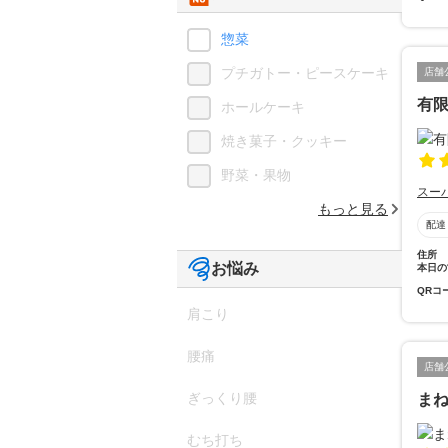
惣菜
プチガトー・ピースケーキ
店舗
有
ホールケーキ
焼き菓子・クッキー
野菜・果物
スー
もっと見る
配達
住所
お悩み
本日の
QRコ
肩こり
腰痛
店舗
ぎっくり腰
ま
むち打ち