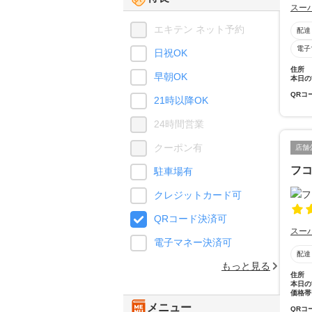
スー
エキテン ネット予約
配達
電子
日祝OK
住所
早朝OK
本日の
QRコ
21時以降OK
24時間営業
クーポン有
店舗
フ
駐車場有
クレジットカード可
QRコード決済可
スー
電子マネー決済可
配達
もっと見る
住所
本日の
価格帯
メニュー
QRコ