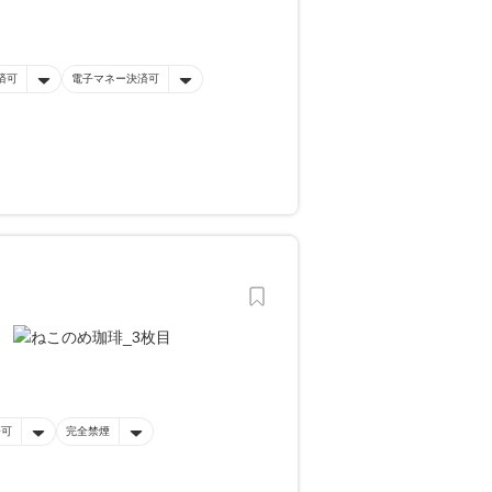
済可
電子マネー決済可
済可
完全禁煙