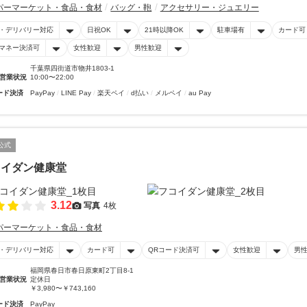
パーマーケット・食品・食材
バッグ・鞄
アクセサリー・ジュエリー
・デリバリー対応
日祝OK
21時以降OK
駐車場有
カード可
マネー決済可
女性歓迎
男性歓迎
千葉県四街道市物井1803-1
営業状況
10:00〜22:00
ード決済
PayPay
LINE Pay
楽天ペイ
d払い
メルペイ
au Pay
公式
コイダン健康堂
3.12
写真
4枚
パーマーケット・食品・食材
・デリバリー対応
カード可
QRコード決済可
女性歓迎
男
福岡県春日市春日原東町2丁目8-1
営業状況
定休日
￥3,980〜￥743,160
ード決済
PayPay