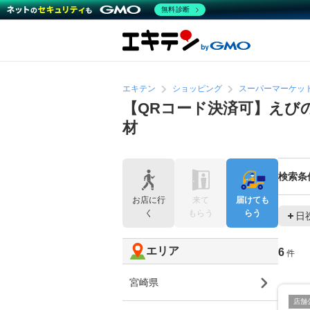
無料診断
エキテン
ショッピング
スーパーマーケッ
【QRコード決済可】えび
材
検索条
お店に行
来て
届けても
く
もらう
らう
日
エリア
6
件
宮崎県
店舗