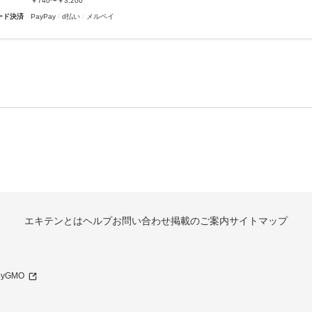
￥740〜￥3,200
ード決済
PayPay
d払い
メルペイ
エキテンとは
ヘルプ
お問い合わせ
掲載のご案内
サイトマップ
 byGMO