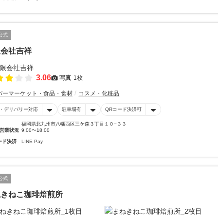
公式
限会社吉祥
3.06
写真
1枚
パーマーケット・食品・食材
コスメ・化粧品
・デリバリー対応
駐車場有
QRコード決済可
福岡県北九州市八幡西区三ケ森３丁目１０−３３
営業状況
9:00〜18:00
ード決済
LINE Pay
公式
ねきねこ珈琲焙煎所