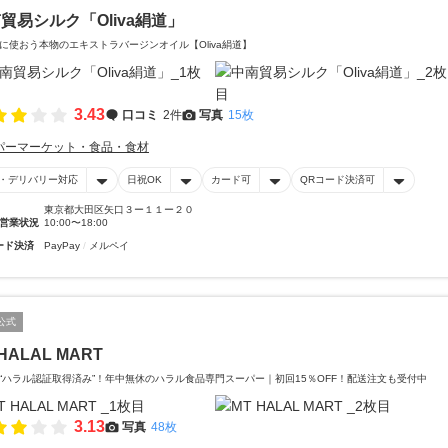
貿易シルク「Oliva絹道」
に使おう本物のエキストラバージンオイル【Oliva絹道】
3.43
口コミ
2件
写真
15枚
パーマーケット・食品・食材
・デリバリー対応
日祝OK
カード可
QRコード決済可
東京都大田区矢口３ー１１ー２０
営業状況
10:00〜18:00
ード決済
PayPay
メルペイ
公式
HALAL MART
“ハラル認証取得済み”！年中無休のハラル食品専門スーパー｜初回15％OFF！配送注文も受付中
3.13
写真
48枚