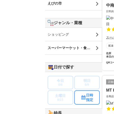
えびの市
中南
日常的
ジャンル・業種
ショッピング
スー
配達
スーパーマーケット・食品・食材
住所
本日の
QRコ
日付で探す
今日
明日
店舗
8/8
8/9
MT 
日時
土曜日
全商品
指定
8/15
特長