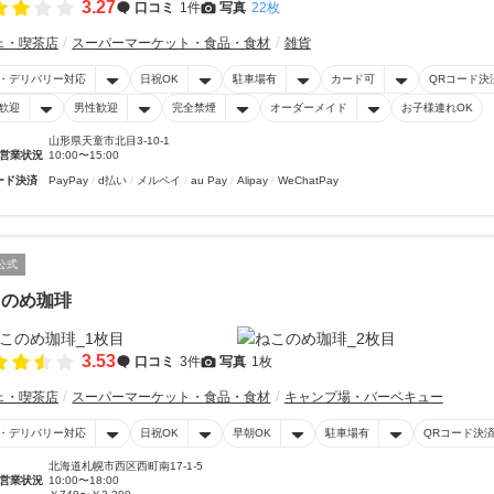
3.27
口コミ
1件
写真
22枚
ェ・喫茶店
スーパーマーケット・食品・食材
雑貨
・デリバリー対応
日祝OK
駐車場有
カード可
QRコード決
歓迎
男性歓迎
完全禁煙
オーダーメイド
お子様連れOK
山形県天童市北目3-10-1
営業状況
10:00〜15:00
ード決済
PayPay
d払い
メルペイ
au Pay
Alipay
WeChatPay
公式
このめ珈琲
3.53
口コミ
3件
写真
1枚
ェ・喫茶店
スーパーマーケット・食品・食材
キャンプ場・バーベキュー
・デリバリー対応
日祝OK
早朝OK
駐車場有
QRコード決
北海道札幌市西区西町南17-1-5
営業状況
10:00〜18:00