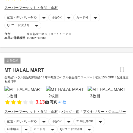
スーパーマーケット・食品・食材
配達・デリバリー対応
日祝OK
カード可
QRコード決済可
住所
東京都大田区矢口３ー１１ー２０
本日の営業状況
10:00〜18:00
店舗公式
MT HALAL MART
全商品“ハラル認証取得済み”！年中無休のハラル食品専門スーパー｜初回15％OFF！配送注文
も受付中
3.13
写真
48枚
スーパーマーケット・食品・食材
バッグ・鞄
アクセサリー・ジュエリー
配達・デリバリー対応
日祝OK
21時以降OK
駐車場有
カード可
QRコード決済可