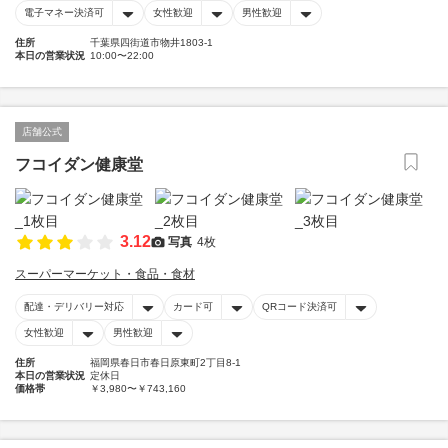
電子マネー決済可
女性歓迎
男性歓迎
住所
千葉県四街道市物井1803-1
本日の営業状況
10:00〜22:00
店舗公式
フコイダン健康堂
3.12
写真
4枚
スーパーマーケット・食品・食材
配達・デリバリー対応
カード可
QRコード決済可
女性歓迎
男性歓迎
住所
福岡県春日市春日原東町2丁目8-1
本日の営業状況
定休日
価格帯
￥3,980〜￥743,160