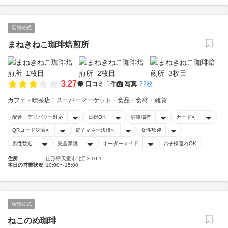
店舗公式
まねきねこ珈琲焙煎所
3.27
口コミ
1件
写真
22枚
カフェ・喫茶店
スーパーマーケット・食品・食材
雑貨
配達・デリバリー対応
日祝OK
駐車場有
カード可
QRコード決済可
電子マネー決済可
女性歓迎
男性歓迎
完全禁煙
オーダーメイド
お子様連れOK
住所
山形県天童市北目3-10-1
本日の営業状況
10:00〜15:00
店舗公式
ねこのめ珈琲