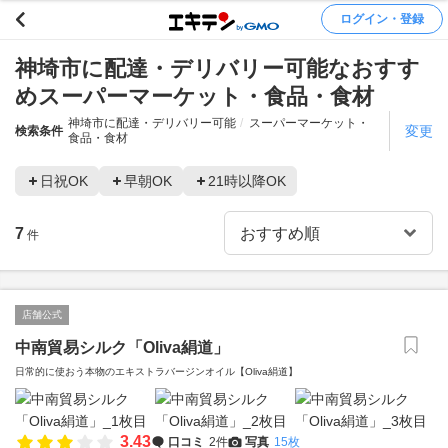
ログイン・登録
神埼市に配達・デリバリー可能なおすす
めスーパーマーケット・食品・食材
神埼市に配達・デリバリー可能
スーパーマーケット・
変更
検索条件
食品・食材
日祝OK
早朝OK
21時以降OK
7
件
店舗公式
中南貿易シルク「Oliva絹道」
日常的に使おう本物のエキストラバージンオイル【Oliva絹道】
3.43
口コミ
2件
写真
15枚