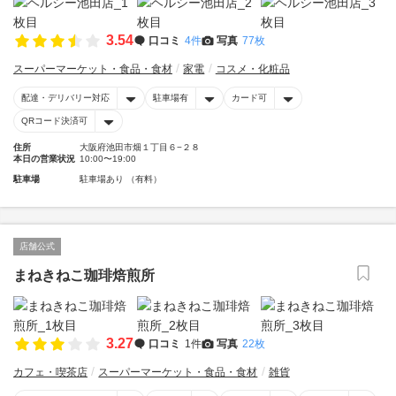
3.54
口コミ
4件
写真
77枚
スーパーマーケット・食品・食材
家電
コスメ・化粧品
配達・デリバリー対応
駐車場有
カード可
QRコード決済可
住所
大阪府池田市畑１丁目６−２８
本日の営業状況
10:00〜19:00
駐車場
駐車場あり （有料）
店舗公式
まねきねこ珈琲焙煎所
3.27
口コミ
1件
写真
22枚
カフェ・喫茶店
スーパーマーケット・食品・食材
雑貨