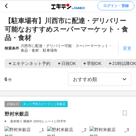
ログイン・登録
【駐車場有】川西市に配達・デリバリー
可能なおすすめスーパーマーケット・食
品・食材
川西市に配達・デリバリー可能
スーパーマーケット・
変更
検索条件
食品・食材
駐車場有
エキテンネット予約
日祝OK
早朝OK
21時以降OK
6
件
店舗公式
ネット予約スピードくじ対象店
野村米穀店
# 新米祭り 開催中 200引レシートに印字中