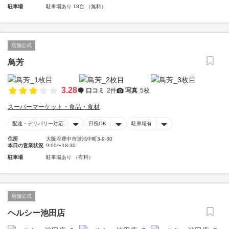
駐車場
駐車場あり 18台 （無料）
店舗公式
鳥芳
3.28
口コミ
2件
写真
5枚
スーパーマーケット・食品・食材
配達・デリバリー対応
日祝OK
駐車場有
住所
大阪府豊中市蛍池中町3-9-30
本日の営業状況
9:00〜18:30
駐車場
駐車場あり （有料）
店舗公式
ヘルシー池田店