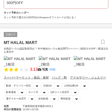
300円OFF
ネット予約カレンダー
ネット予約で最大10,000円分のAmazonギフトカードが当たる！
店舗公式
MT HALAL MART
全商品“ハラル認証取得済み”！年中無休のハラル食品専門スーパー｜初回15％OFF！配送注文
も受付中
3.13
写真
48枚
スーパーマーケット・食品・食材
バッグ・鞄
アクセサリー・ジュエリー
配達・デリバリー対応
日祝OK
21時以降OK
駐車場有
カード可
QRコード決済可
電子マネー決済可
女性歓迎
男性歓迎
住所
千葉県四街道市物井1803-1
本日の営業状況
13:00〜22:00