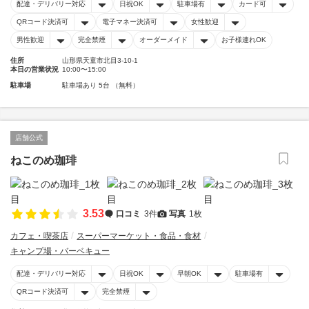
配達・デリバリー対応
日祝OK
駐車場有
カード可
QRコード決済可
電子マネー決済可
女性歓迎
男性歓迎
完全禁煙
オーダーメイド
お子様連れOK
住所
山形県天童市北目3-10-1
本日の営業状況
10:00〜15:00
駐車場
駐車場あり 5台 （無料）
店舗公式
ねこのめ珈琲
3.53
口コミ
3件
写真
1枚
カフェ・喫茶店
スーパーマーケット・食品・食材
キャンプ場・バーベキュー
配達・デリバリー対応
日祝OK
早朝OK
駐車場有
QRコード決済可
完全禁煙