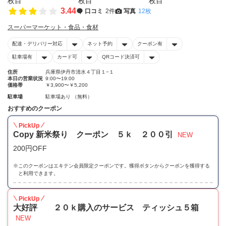
3.44
口コミ
2件
写真
12枚
スーパーマーケット・食品・食材
配達・デリバリー対応
ネット予約
クーポン有
駐車場有
カード可
QRコード決済可
住所
兵庫県伊丹市清水４丁目１−１
本日の営業状況
9:00〜19:00
価格帯
￥3,900〜￥5,200
駐車場
駐車場あり （無料）
おすすめのクーポン
PickUp
Copy 新米祭り クーポン ５ｋ ２００引
NEW
200円OFF
※
このクーポンはエキテン会員限定クーポンです。獲得ボタンからクーポンを獲得する
と利用できます。
PickUp
大好評 ２０ｋ購入のサービス ティッシュ５箱
NEW