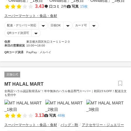
3.43
口コミ
2件
写真
15枚
スーパーマーケット・食品・食材
配達・デリバリー対応
日祝OK
カード可
QRコード決済可
住所
東京都大田区矢口３ー１１ー２０
本日の営業状況
10:00〜18:00
QRコード決済
PayPay
メルペイ
店舗公式
MT HALAL MART
全商品“ハラル認証取得済み”！年中無休のハラル食品専門スーパー｜初回15％OFF！配送注文
も受付中
3.13
写真
48枚
スーパーマーケット・食品・食材
バッグ・鞄
アクセサリー・ジュエリー