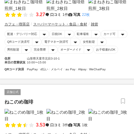
3.27
口コミ
1件
写真
22枚
カフェ・喫茶店
スーパーマーケット・食品・食材
雑貨
配達・デリバリー対応
日祝OK
駐車場有
カード可
QRコード決済可
電子マネー決済可
女性歓迎
男性歓迎
完全禁煙
オーダーメイド
お子様連れOK
住所
山形県天童市北目3-10-1
本日の営業状況
10:00〜15:00
QRコード決済
PayPay
d払い
メルペイ
au Pay
Alipay
WeChatPay
店舗公式
ねこのめ珈琲
3.53
口コミ
3件
写真
1枚