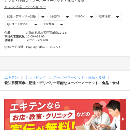
カフェ・喫茶店
スーパーマーケット・食品・食材
キャンプ場・バーベキュー
配達・デリバリー対応
日祝OK
早朝OK
駐車場有
QRコード決済可
完全禁煙
住所
北海道札幌市西区西町南17-1-5
本日の営業状況
10:00〜18:00
価格帯
￥740〜￥3,200
QRコード決済
PayPay
d払い
メルペイ
エキテン
ショッピング
スーパーマーケット・食品・食材
愛知県愛西市に配達・デリバリー可能なスーパーマーケット・食品・食材