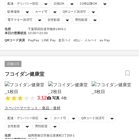
配達・デリバリー対応
日祝OK
21時以降OK
駐車場有
カード可
QRコード決済可
電子マネー決済可
女性歓迎
男性歓迎
住所
千葉県四街道市物井1803-1
本日の営業状況
10:00〜22:00
QRコード決済
PayPay
LINE Pay
楽天ペイ
d払い
メルペイ
au Pay
店舗公式
フコイダン健康堂
3.12
写真
4枚
スーパーマーケット・食品・食材
配達・デリバリー対応
カード可
QRコード決済可
女性歓迎
男性歓迎
住所
福岡県春日市春日原東町2丁目8-1