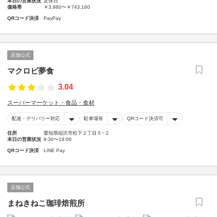
本日の営業状況
定休日
価格帯
￥3,980〜￥743,160
QRコード決済
PayPay
店舗公式
マクロビ夢食
3.04
スーパーマーケット・食品・食材
配達・デリバリー対応
駐車場有
QRコード決済可
住所
愛知県稲沢市松下２丁目５−２
本日の営業状況
9:30〜19:00
QRコード決済
LINE Pay
店舗公式
まねきねこ珈琲焙煎所