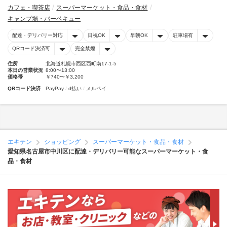
カフェ・喫茶店
スーパーマーケット・食品・食材
キャンプ場・バーベキュー
配達・デリバリー対応
日祝OK
早朝OK
駐車場有
QRコード決済可
完全禁煙
住所
北海道札幌市西区西町南17-1-5
本日の営業状況
8:00〜13:00
価格帯
￥740〜￥3,200
QRコード決済
PayPay
d払い
メルペイ
エキテン
ショッピング
スーパーマーケット・食品・食材
愛知県名古屋市中川区に配達・デリバリー可能なスーパーマーケット・食
品・食材