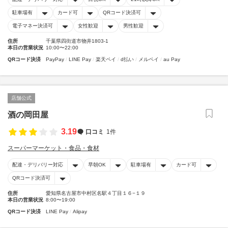
駐車場有
カード可
QRコード決済可
電子マネー決済可
女性歓迎
男性歓迎
住所
千葉県四街道市物井1803-1
本日の営業状況
10:00〜22:00
QRコード決済
PayPay
LINE Pay
楽天ペイ
d払い
メルペイ
au Pay
店舗公式
酒の岡田屋
3.19
口コミ
1件
スーパーマーケット・食品・食材
配達・デリバリー対応
早朝OK
駐車場有
カード可
QRコード決済可
住所
愛知県名古屋市中村区名駅４丁目１６−１９
本日の営業状況
8:00〜19:00
QRコード決済
LINE Pay
Alipay