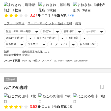
3.27
口コミ
1件
写真
22枚
カフェ・喫茶店
スーパーマーケット・食品・食材
雑貨
配達・デリバリー対応
日祝OK
駐車場有
カード可
QRコード決済可
電子マネー決済可
女性歓迎
男性歓迎
完全禁煙
オーダーメイド
お子様連れOK
住所
山形県天童市北目3-10-1
本日の営業状況
定休日
QRコード決済
PayPay
d払い
メルペイ
au Pay
Alipay
WeChatPay
店舗公式
ねこのめ珈琲
3.53
口コミ
3件
写真
1枚