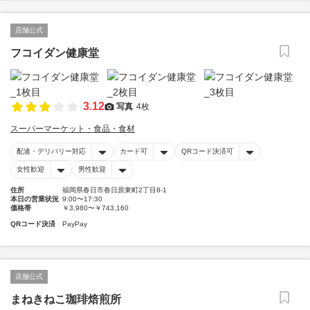
店舗公式
フコイダン健康堂
3.12
写真
4枚
スーパーマーケット・食品・食材
配達・デリバリー対応
カード可
QRコード決済可
女性歓迎
男性歓迎
住所
福岡県春日市春日原東町2丁目8-1
本日の営業状況
9:00〜17:30
価格帯
￥3,980〜￥743,160
QRコード決済
PayPay
店舗公式
まねきねこ珈琲焙煎所