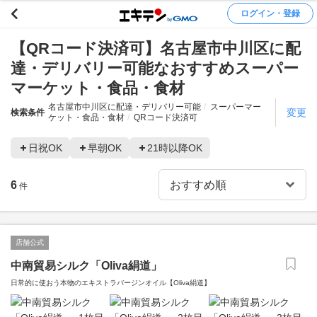
ログイン・登録
【QRコード決済可】名古屋市中川区に配
達・デリバリー可能なおすすめスーパー
マーケット・食品・食材
名古屋市中川区に配達・デリバリー可能
スーパーマー
変更
検索条件
ケット・食品・食材
QRコード決済可
日祝OK
早朝OK
21時以降OK
6
件
店舗公式
中南貿易シルク「Oliva絹道」
日常的に使おう本物のエキストラバージンオイル【Oliva絹道】