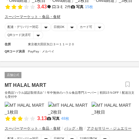
3.43
口コミ
2件
写真
15枚
スーパーマーケット・食品・食材
配達・デリバリー対応
日祝OK
カード可
QRコード決済可
住所
東京都大田区矢口３ー１１ー２０
QRコード決済
PayPay
メルペイ
店舗公式
MT HALAL MART
全商品“ハラル認証取得済み”！年中無休のハラル食品専門スーパー｜初回15％OFF！配送注文
も受付中
3.13
写真
48枚
スーパーマーケット・食品・食材
バッグ・鞄
アクセサリー・ジュエリー
配達・デリバリー対応
日祝OK
21時以降OK