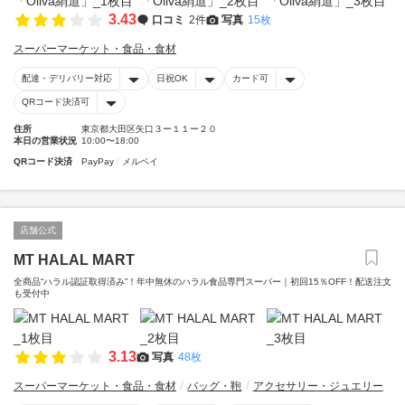
3.43
口コミ
2件
写真
15枚
スーパーマーケット・食品・食材
配達・デリバリー対応
日祝OK
カード可
QRコード決済可
住所
東京都大田区矢口３ー１１ー２０
本日の営業状況
10:00〜18:00
QRコード決済
PayPay
メルペイ
店舗公式
MT HALAL MART
全商品“ハラル認証取得済み”！年中無休のハラル食品専門スーパー｜初回15％OFF！配送注文
も受付中
3.13
写真
48枚
スーパーマーケット・食品・食材
バッグ・鞄
アクセサリー・ジュエリー