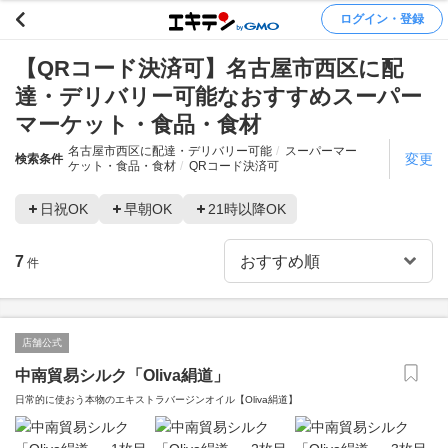
ログイン・登録
【QRコード決済可】名古屋市西区に配
達・デリバリー可能なおすすめスーパー
マーケット・食品・食材
名古屋市西区に配達・デリバリー可能
スーパーマー
変更
検索条件
ケット・食品・食材
QRコード決済可
日祝OK
早朝OK
21時以降OK
7
件
店舗公式
中南貿易シルク「Oliva絹道」
日常的に使おう本物のエキストラバージンオイル【Oliva絹道】