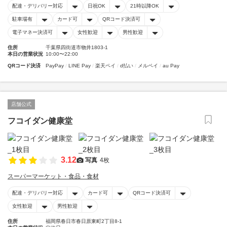
配達・デリバリー対応
日祝OK
21時以降OK
駐車場有
カード可
QRコード決済可
電子マネー決済可
女性歓迎
男性歓迎
住所
千葉県四街道市物井1803-1
本日の営業状況
10:00〜22:00
QRコード決済
PayPay
LINE Pay
楽天ペイ
d払い
メルペイ
au Pay
店舗公式
フコイダン健康堂
3.12
写真
4枚
スーパーマーケット・食品・食材
配達・デリバリー対応
カード可
QRコード決済可
女性歓迎
男性歓迎
住所
福岡県春日市春日原東町2丁目8-1