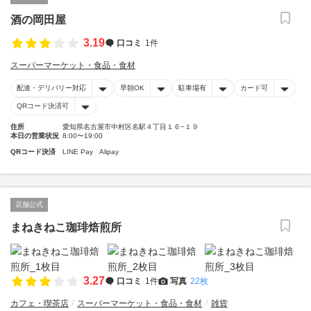
酒の岡田屋
3.19
口コミ
1件
スーパーマーケット・食品・食材
配達・デリバリー対応
早朝OK
駐車場有
カード可
QRコード決済可
住所
愛知県名古屋市中村区名駅４丁目１６−１９
本日の営業状況
8:00〜19:00
QRコード決済
LINE Pay
Alipay
店舗公式
まねきねこ珈琲焙煎所
3.27
口コミ
1件
写真
22枚
カフェ・喫茶店
スーパーマーケット・食品・食材
雑貨