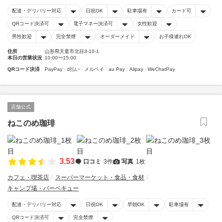
配達・デリバリー対応
日祝OK
駐車場有
カード可
QRコード決済可
電子マネー決済可
女性歓迎
男性歓迎
完全禁煙
オーダーメイド
お子様連れOK
住所
山形県天童市北目3-10-1
本日の営業状況
10:00〜15:00
QRコード決済
PayPay
d払い
メルペイ
au Pay
Alipay
WeChatPay
店舗公式
ねこのめ珈琲
3.53
口コミ
3件
写真
1枚
カフェ・喫茶店
スーパーマーケット・食品・食材
キャンプ場・バーベキュー
配達・デリバリー対応
日祝OK
早朝OK
駐車場有
QRコード決済可
完全禁煙