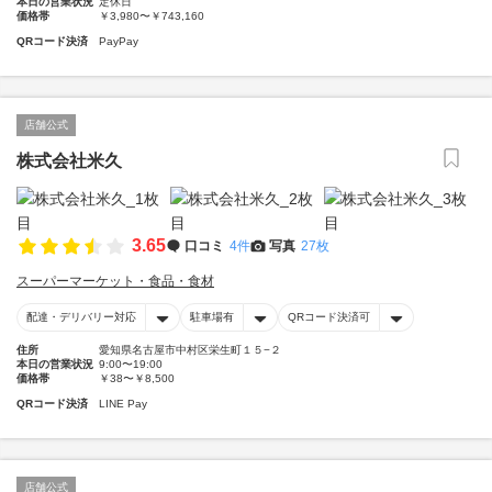
本日の営業状況
定休日
価格帯
￥3,980〜￥743,160
QRコード決済
PayPay
店舗公式
株式会社米久
3.65
口コミ
4件
写真
27枚
スーパーマーケット・食品・食材
配達・デリバリー対応
駐車場有
QRコード決済可
住所
愛知県名古屋市中村区栄生町１５−２
本日の営業状況
9:00〜19:00
価格帯
￥38〜￥8,500
QRコード決済
LINE Pay
店舗公式