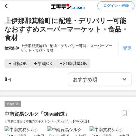
ログイン・登録
上伊那郡箕輪町に配達・デリバリー可能
なおすすめスーパーマーケット・食品・
食材
上伊那郡箕輪町に配達・デリバリー可能
スーパーマー
変更
検索条件
ケット・食品・食材
日祝OK
早朝OK
21時以降OK
8
件
店舗公式
中南貿易シルク「Oliva絹道」
日常的に使おう本物のエキストラバージンオイル【Oliva絹道】