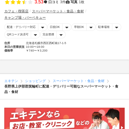
3.53
口コミ
3件
写真
1枚
カフェ・喫茶店
スーパーマーケット・食品・食材
キャンプ場・バーベキュー
配達・デリバリー対応
日祝OK
早朝OK
駐車場有
QRコード決済可
完全禁煙
住所
北海道札幌市西区西町南17-1-5
本日の営業状況
10:00〜18:00
価格帯
￥740〜￥3,200
エキテン
ショッピング
スーパーマーケット・食品・食材
長野県上伊那郡箕輪町に配達・デリバリー可能なスーパーマーケット・食
品・食材