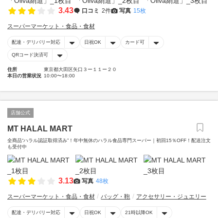
3.43
口コミ
2件
写真
15枚
スーパーマーケット・食品・食材
配達・デリバリー対応
日祝OK
カード可
QRコード決済可
住所
東京都大田区矢口３ー１１ー２０
本日の営業状況
10:00〜18:00
店舗公式
MT HALAL MART
全商品“ハラル認証取得済み”！年中無休のハラル食品専門スーパー｜初回15％OFF！配送注文
も受付中
3.13
写真
48枚
スーパーマーケット・食品・食材
バッグ・鞄
アクセサリー・ジュエリー
配達・デリバリー対応
日祝OK
21時以降OK