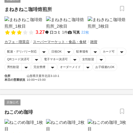
まねきねこ珈琲焙煎所
3.27
口コミ
1件
写真
22枚
カフェ・喫茶店
スーパーマーケット・食品・食材
雑貨
配達・デリバリー対応
日祝OK
駐車場有
カード可
QRコード決済可
電子マネー決済可
女性歓迎
男性歓迎
完全禁煙
オーダーメイド
お子様連れOK
住所
山形県天童市北目3-10-1
本日の営業状況
10:00〜15:00
店舗公式
ねこのめ珈琲