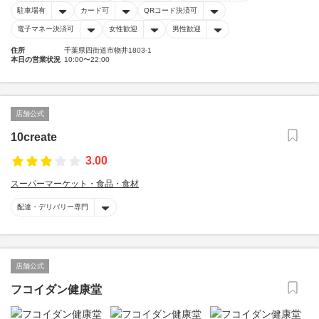
駐車場有
カード可
QRコード決済可
電子マネー決済可
女性歓迎
男性歓迎
住所
千葉県四街道市物井1803-1
本日の営業状況
10:00〜22:00
店舗公式
10create
3.00
スーパーマーケット・食品・食材
配達・デリバリー専門
店舗公式
フコイダン健康堂