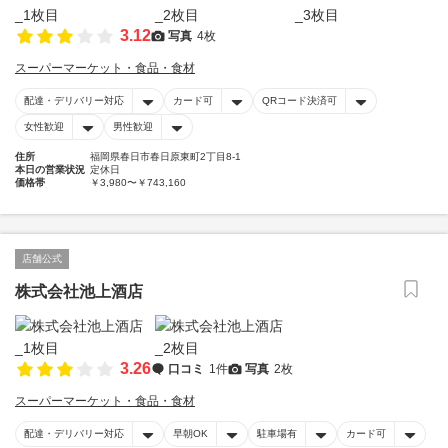
3.12
写真
4枚
スーパーマーケット・食品・食材
配達・デリバリー対応
カード可
QRコード決済可
女性歓迎
男性歓迎
住所
福岡県春日市春日原東町2丁目8-1
本日の営業状況
定休日
価格帯
￥3,980〜￥743,160
店舗公式
株式会社池上酒店
3.26
口コミ
1件
写真
2枚
スーパーマーケット・食品・食材
配達・デリバリー対応
早朝OK
駐車場有
カード可