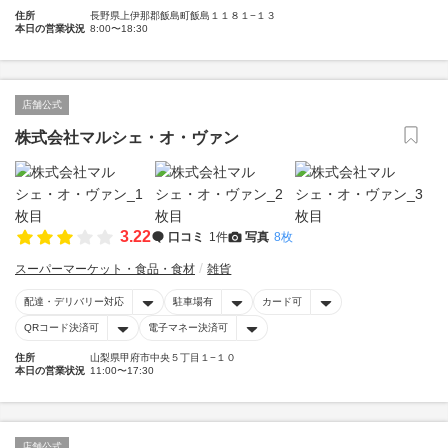
住所
長野県上伊那郡飯島町飯島１１８１−１３
本日の営業状況
8:00〜18:30
店舗公式
株式会社マルシェ・オ・ヴァン
3.22
口コミ
1件
写真
8枚
スーパーマーケット・食品・食材
雑貨
配達・デリバリー対応
駐車場有
カード可
QRコード決済可
電子マネー決済可
住所
山梨県甲府市中央５丁目１−１０
本日の営業状況
11:00〜17:30
店舗公式