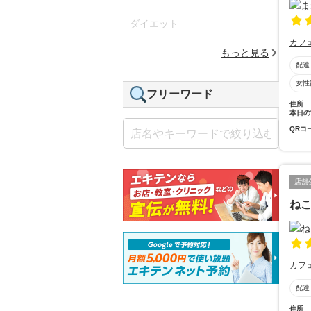
ダイエット
カフ
もっと見る
配達
女性
フリーワード
住所
本日の
QRコ
店舗
ね
カフ
配達
住所