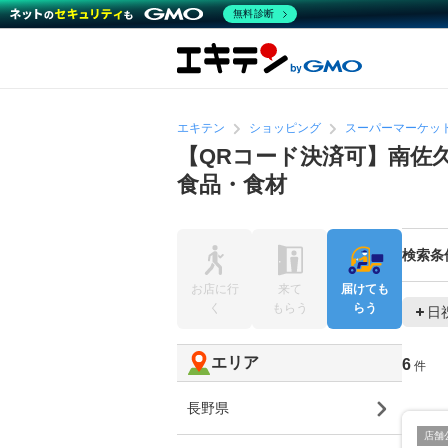
無料診断
エキテン
ショッピング
スーパーマーケッ
【QRコード決済可】南佐
食品・食材
検索条
お店に行
来て
届けても
く
もらう
らう
日
エリア
6
件
長野県
店舗