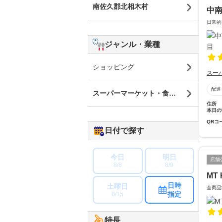
南佐久郡北相木村
中南
日常的
ジャンル・業種
ショッピング
スー
配達
スーパーマーケット・食品・食材
住所
本日の
QRコ
日付で探す
今日
明日
店舗
8/8
8/9
MT 
日時
土曜日
全商品
指定
8/15
特長