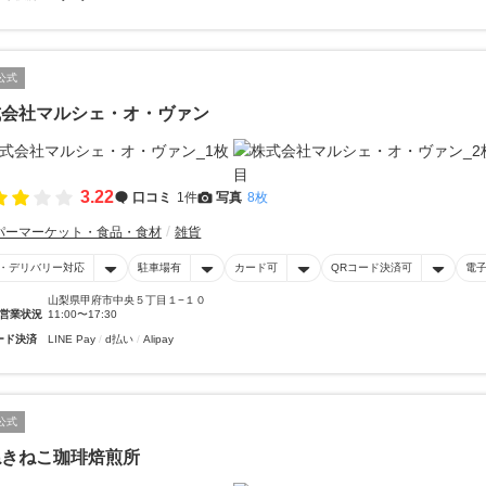
公式
式会社マルシェ・オ・ヴァン
3.22
口コミ
1件
写真
8枚
パーマーケット・食品・食材
雑貨
・デリバリー対応
駐車場有
カード可
QRコード決済可
電
山梨県甲府市中央５丁目１−１０
営業状況
11:00〜17:30
ード決済
LINE Pay
d払い
Alipay
公式
ねきねこ珈琲焙煎所