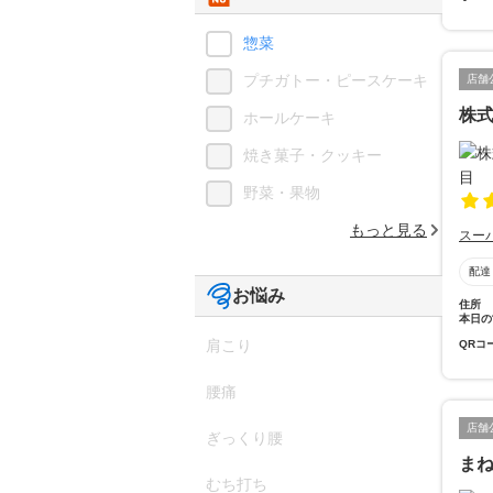
惣菜
プチガトー・ピースケーキ
店舗
株
ホールケーキ
焼き菓子・クッキー
野菜・果物
もっと見る
スー
配達
お悩み
住所
本日の
肩こり
QRコ
腰痛
店舗
ぎっくり腰
ま
むち打ち