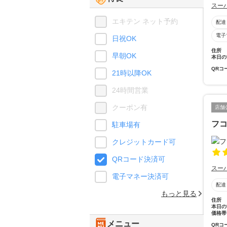
スー
エキテン ネット予約
配達
電子
日祝OK
住所
早朝OK
本日の
QRコ
21時以降OK
24時間営業
クーポン有
店舗
フ
駐車場有
クレジットカード可
QRコード決済可
スー
電子マネー決済可
配達
もっと見る
住所
本日の
価格帯
メニュー
QRコ