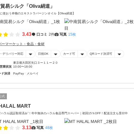
貿易シルク「Oliva絹道」
に使おう本物のエキストラバージンオイル【Oliva絹道】
3.43
口コミ
2件
写真
15枚
パーマーケット・食品・食材
・デリバリー対応
日祝OK
カード可
QRコード決済可
東京都大田区矢口３ー１１ー２０
営業状況
10:00〜18:00
ード決済
PayPay
メルペイ
公式
HALAL MART
“ハラル認証取得済み”！年中無休のハラル食品専門スーパー｜初回15％OFF！配送注文も受付中
3.13
写真
48枚