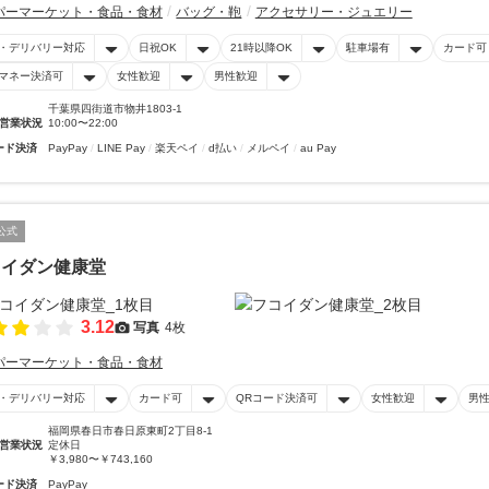
パーマーケット・食品・食材
バッグ・鞄
アクセサリー・ジュエリー
・デリバリー対応
日祝OK
21時以降OK
駐車場有
カード可
マネー決済可
女性歓迎
男性歓迎
千葉県四街道市物井1803-1
営業状況
10:00〜22:00
ード決済
PayPay
LINE Pay
楽天ペイ
d払い
メルペイ
au Pay
公式
コイダン健康堂
3.12
写真
4枚
パーマーケット・食品・食材
・デリバリー対応
カード可
QRコード決済可
女性歓迎
男
福岡県春日市春日原東町2丁目8-1
営業状況
定休日
￥3,980〜￥743,160
ード決済
PayPay