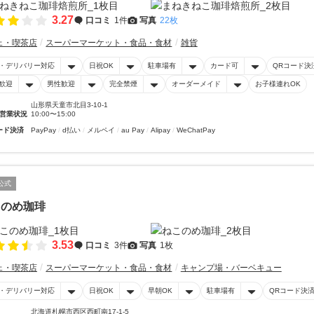
3.27
口コミ
1件
写真
22枚
ェ・喫茶店
スーパーマーケット・食品・食材
雑貨
・デリバリー対応
日祝OK
駐車場有
カード可
QRコード決
歓迎
男性歓迎
完全禁煙
オーダーメイド
お子様連れOK
山形県天童市北目3-10-1
営業状況
10:00〜15:00
ード決済
PayPay
d払い
メルペイ
au Pay
Alipay
WeChatPay
公式
このめ珈琲
3.53
口コミ
3件
写真
1枚
ェ・喫茶店
スーパーマーケット・食品・食材
キャンプ場・バーベキュー
・デリバリー対応
日祝OK
早朝OK
駐車場有
QRコード決
北海道札幌市西区西町南17-1-5