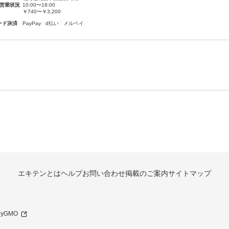
営業状況
10:00〜18:00
￥740〜￥3,200
ード決済
PayPay
d払い
メルペイ
エキテンとは
ヘルプ
お問い合わせ
掲載のご案内
サイトマップ
 byGMO