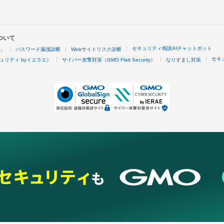
ついて
セキュリティ相談AIチャットボット
4」
パスワード漏洩診断
Webサイトリスク診断
セキ
ュリティ byイエラエ）
サイバー攻撃対策（GMO Flatt Security）
なりすまし対策