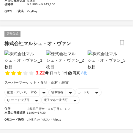
本日の営業状況
定休日
価格帯
￥3,980〜￥743,160
QRコード決済
PayPay
店舗公式
株式会社マルシェ・オ・ヴァン
3.22
口コミ
1件
写真
8枚
スーパーマーケット・食品・食材
雑貨
配達・デリバリー対応
駐車場有
カード可
QRコード決済可
電子マネー決済可
住所
山梨県甲府市中央５丁目１−１０
本日の営業状況
11:00〜17:30
QRコード決済
LINE Pay
d払い
Alipay