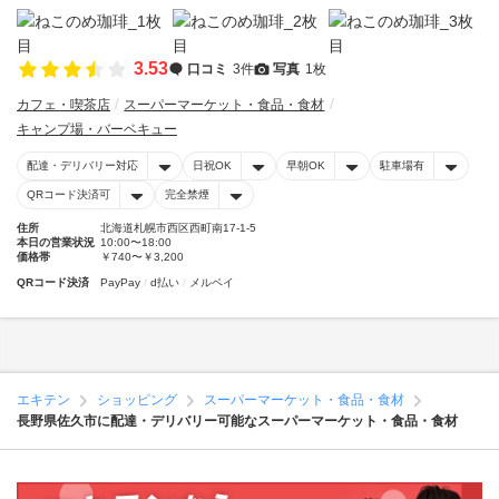
3.53
口コミ
3件
写真
1枚
カフェ・喫茶店
スーパーマーケット・食品・食材
キャンプ場・バーベキュー
配達・デリバリー対応
日祝OK
早朝OK
駐車場有
QRコード決済可
完全禁煙
住所
北海道札幌市西区西町南17-1-5
本日の営業状況
10:00〜18:00
価格帯
￥740〜￥3,200
QRコード決済
PayPay
d払い
メルペイ
エキテン
ショッピング
スーパーマーケット・食品・食材
長野県佐久市に配達・デリバリー可能なスーパーマーケット・食品・食材