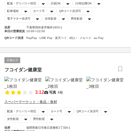
配達・デリバリー対応
日祝OK
21時以降OK
駐車場有
カード可
QRコード決済可
電子マネー決済可
女性歓迎
男性歓迎
住所
千葉県四街道市物井1803-1
本日の営業状況
10:00〜22:00
QRコード決済
PayPay
LINE Pay
楽天ペイ
d払い
メルペイ
au Pay
店舗公式
フコイダン健康堂
3.12
写真
4枚
スーパーマーケット・食品・食材
配達・デリバリー対応
カード可
QRコード決済可
女性歓迎
男性歓迎
住所
福岡県春日市春日原東町2丁目8-1