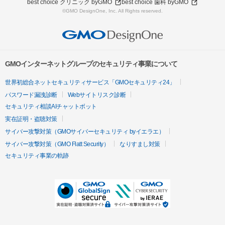
best choice クリニック byGMO
best choice 歯科 byGMO
©GMO DesignOne, Inc. All Rights reserved.
GMOインターネットグループのセキュリティ事業について
世界初総合ネットセキュリティサービス「GMOセキュリティ24」
パスワード漏洩診断
Webサイトリスク診断
セキュリティ相談AIチャットボット
実在証明・盗聴対策
サイバー攻撃対策（GMOサイバーセキュリティ byイエラエ）
サイバー攻撃対策（GMO Flatt Security）
なりすまし対策
セキュリティ事業の軌跡