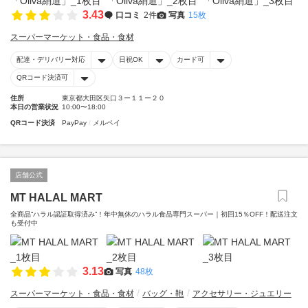
3.43
口コミ
2件
写真
15枚
スーパーマーケット・食品・食材
配達・デリバリー対応
日祝OK
カード可
QRコード決済可
住所
東京都大田区矢口３ー１１ー２０
本日の営業状況
10:00〜18:00
QRコード決済
PayPay
メルペイ
店舗公式
MT HALAL MART
全商品“ハラル認証取得済み”！年中無休のハラル食品専門スーパー｜初回15％OFF！配送注文
も受付中
3.13
写真
48枚
スーパーマーケット・食品・食材
バッグ・鞄
アクセサリー・ジュエリー