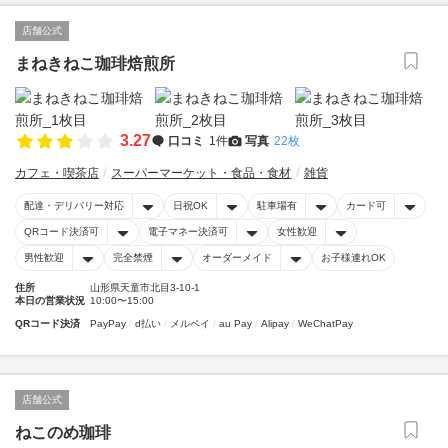
店舗公式
まねきねこ珈琲焙煎所
3.27
口コミ
1件
写真
22枚
カフェ・喫茶店
スーパーマーケット・食品・食材
雑貨
配達・デリバリー対応
日祝OK
駐車場有
カード可
QRコード決済可
電子マネー決済可
女性歓迎
男性歓迎
完全禁煙
オーダーメイド
お子様連れOK
住所
山形県天童市北目3-10-1
本日の営業状況
10:00〜15:00
QRコード決済
PayPay
d払い
メルペイ
au Pay
Alipay
WeChatPay
店舗公式
ねこのめ珈琲