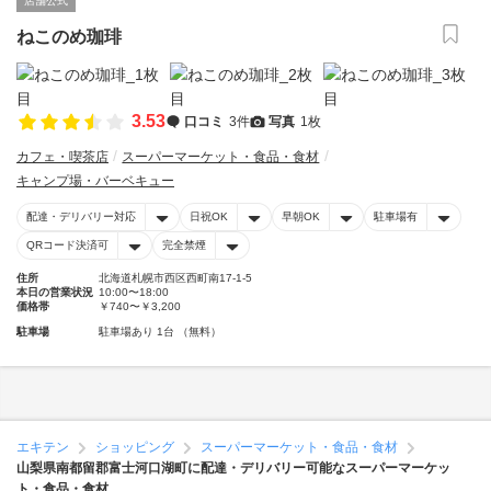
店舗公式
ねこのめ珈琲
3.53
口コミ
3件
写真
1枚
カフェ・喫茶店
スーパーマーケット・食品・食材
キャンプ場・バーベキュー
配達・デリバリー対応
日祝OK
早朝OK
駐車場有
QRコード決済可
完全禁煙
住所
北海道札幌市西区西町南17-1-5
本日の営業状況
10:00〜18:00
価格帯
￥740〜￥3,200
駐車場
駐車場あり 1台 （無料）
エキテン
ショッピング
スーパーマーケット・食品・食材
山梨県南都留郡富士河口湖町に配達・デリバリー可能なスーパーマーケッ
ト・食品・食材