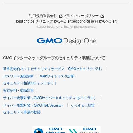
利用規約
運営会社
プライバシーポリシー
best choice クリニック byGMO
best choice 歯科 byGMO
©GMO DesignOne, Inc. All Rights reserved.
GMOインターネットグループのセキュリティ事業について
世界初総合ネットセキュリティサービス「GMOセキュリティ24」
パスワード漏洩診断
Webサイトリスク診断
セキュリティ相談AIチャットボット
実在証明・盗聴対策
サイバー攻撃対策（GMOサイバーセキュリティ byイエラエ）
サイバー攻撃対策（GMO Flatt Security）
なりすまし対策
セキュリティ事業の軌跡