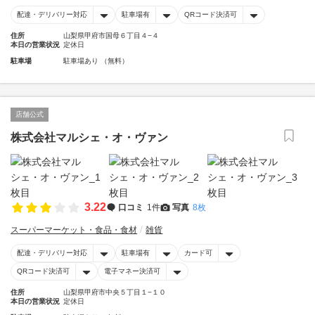
配達・デリバリー対応
駐車場有
QRコード決済可
住所
山梨県甲府市国母６丁目４−４
本日の営業状況
定休日
駐車場
駐車場あり （無料）
店舗公式
株式会社マルシェ・オ・ヴァン
3.22
口コミ
1件
写真
8枚
スーパーマーケット・食品・食材
雑貨
配達・デリバリー対応
駐車場有
カード可
QRコード決済可
電子マネー決済可
住所
山梨県甲府市中央５丁目１−１０
本日の営業状況
定休日