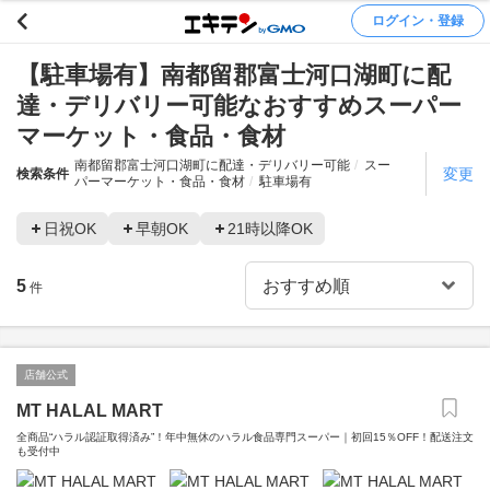
ログイン・登録
【駐車場有】南都留郡富士河口湖町に配
達・デリバリー可能なおすすめスーパー
マーケット・食品・食材
南都留郡富士河口湖町に配達・デリバリー可能
スー
変更
検索条件
パーマーケット・食品・食材
駐車場有
日祝OK
早朝OK
21時以降OK
5
件
店舗公式
MT HALAL MART
全商品“ハラル認証取得済み”！年中無休のハラル食品専門スーパー｜初回15％OFF！配送注文
も受付中