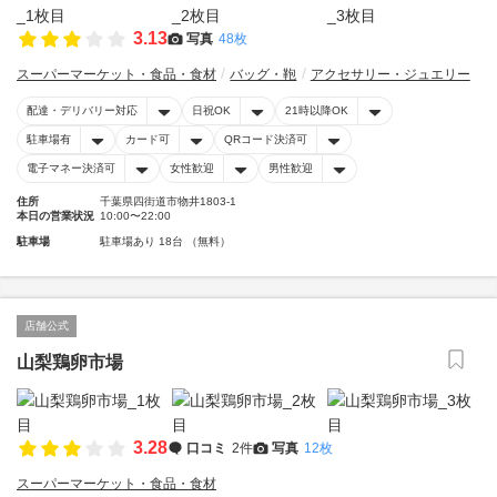
3.13
写真
48枚
スーパーマーケット・食品・食材
バッグ・鞄
アクセサリー・ジュエリー
配達・デリバリー対応
日祝OK
21時以降OK
駐車場有
カード可
QRコード決済可
電子マネー決済可
女性歓迎
男性歓迎
住所
千葉県四街道市物井1803-1
本日の営業状況
10:00〜22:00
駐車場
駐車場あり 18台 （無料）
店舗公式
山梨鶏卵市場
3.28
口コミ
2件
写真
12枚
スーパーマーケット・食品・食材