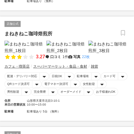
駐車場
駐車場あり （無料）
店舗公式
まねきねこ珈琲焙煎所
3.27
口コミ
1件
写真
22枚
カフェ・喫茶店
スーパーマーケット・食品・食材
雑貨
配達・デリバリー対応
日祝OK
駐車場有
カード可
QRコード決済可
電子マネー決済可
女性歓迎
男性歓迎
完全禁煙
オーダーメイド
お子様連れOK
住所
山形県天童市北目3-10-1
本日の営業状況
10:00〜15:00
駐車場
駐車場あり 5台 （無料）