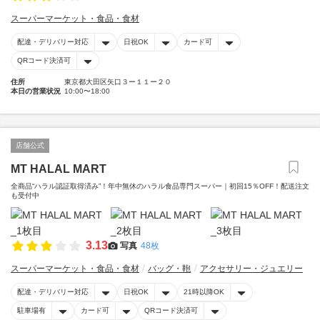
スーパーマーケット・食品・食材
配達・デリバリー対応
日祝OK
カード可
QRコード決済可
住所
東京都大田区矢口３ー１１ー２０
本日の営業状況
10:00〜18:00
店舗公式
MT HALAL MART
全商品“ハラル認証取得済み”！年中無休のハラル食品専門スーパー｜初回15％OFF！配送注文
も受付中
3.13
写真
48枚
スーパーマーケット・食品・食材
バッグ・鞄
アクセサリー・ジュエリー
配達・デリバリー対応
日祝OK
21時以降OK
駐車場有
カード可
QRコード決済可