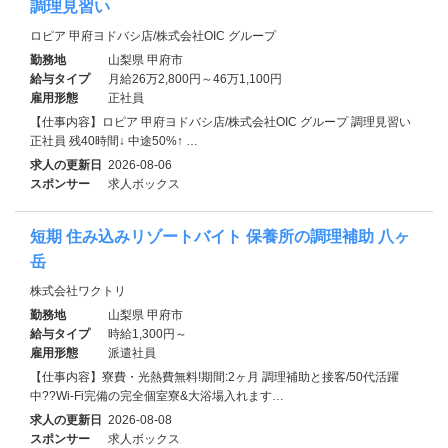
調理見習い
ロピア 甲府ヨドバシ店/株式会社OIC グループ
勤務地
山梨県 甲府市
給与タイプ
月給26万2,800円～46万1,100円
雇用形態
正社員
【仕事内容】ロピア 甲府ヨドバシ店/株式会社OIC グループ 調理見習い
正社員 残40時間↓ 中途50%↑ …
求人の更新日
2026-08-06
スポンサー
求人ボックス
短期 住み込みリゾートバイト 保養所の調理補助 八ヶ
岳
株式会社ワクトリ
勤務地
山梨県 甲府市
給与タイプ
時給1,300円～
雇用形態
派遣社員
【仕事内容】寮費・光熱費無料!期間:2ヶ月 調理補助と接客/50代活躍
中??Wi-Fi完備の完全個室寮&大浴場入れます…
求人の更新日
2026-08-08
スポンサー
求人ボックス