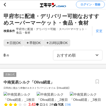
ログイン・登録
甲府市に配達・デリバリー可能なおすす
めスーパーマーケット・食品・食材
甲府市に配達・デリバリー可能
スーパーマーケット・
変更
検索条件
食品・食材
日祝OK
早朝OK
21時以降OK
8
件
店舗公式
中南貿易シルク「Oliva絹道」
日常的に使おう本物のエキストラバージンオイル【Oliva絹道】
3.43
口コミ
2件
写真
15枚