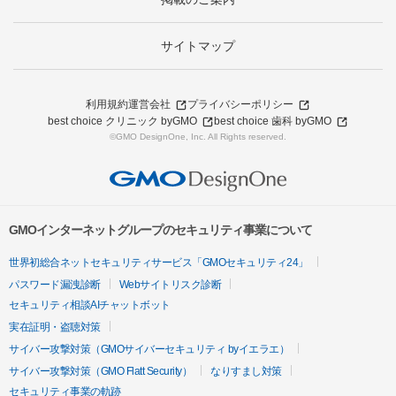
サイトマップ
利用規約
運営会社
プライバシーポリシー
best choice クリニック byGMO
best choice 歯科 byGMO
©GMO DesignOne, Inc. All Rights reserved.
GMOインターネットグループのセキュリティ事業について
世界初総合ネットセキュリティサービス「GMOセキュリティ24」
パスワード漏洩診断
Webサイトリスク診断
セキュリティ相談AIチャットボット
実在証明・盗聴対策
サイバー攻撃対策（GMOサイバーセキュリティ byイエラエ）
サイバー攻撃対策（GMO Flatt Security）
なりすまし対策
セキュリティ事業の軌跡