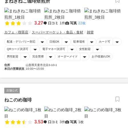
まねきねこ珈琲焙煎所
3.27
口コミ
1件
写真
22枚
カフェ・喫茶店
スーパーマーケット・食品・食材
雑貨
配達・デリバリー対応
日祝OK
駐車場有
カード可
QRコード決済可
電子マネー決済可
女性歓迎
男性歓迎
完全禁煙
オーダーメイド
お子様連れOK
住所
山形県天童市北目3-10-1
本日の営業状況
10:00〜15:00
店舗公式
ねこのめ珈琲
3.53
口コミ
3件
写真
1枚