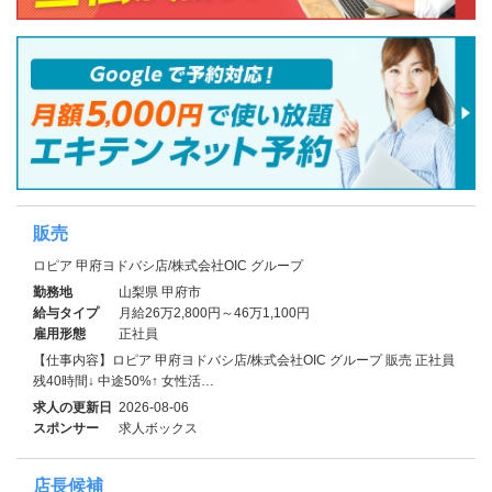
販売
ロピア 甲府ヨドバシ店/株式会社OIC グループ
勤務地
山梨県 甲府市
給与タイプ
月給26万2,800円～46万1,100円
雇用形態
正社員
【仕事内容】ロピア 甲府ヨドバシ店/株式会社OIC グループ 販売 正社員
残40時間↓ 中途50%↑ 女性活…
求人の更新日
2026-08-06
スポンサー
求人ボックス
店長候補