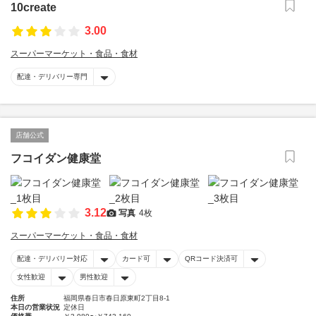
10create
3.00
スーパーマーケット・食品・食材
配達・デリバリー専門
店舗公式
フコイダン健康堂
3.12
写真
4枚
スーパーマーケット・食品・食材
配達・デリバリー対応
カード可
QRコード決済可
女性歓迎
男性歓迎
住所
福岡県春日市春日原東町2丁目8-1
本日の営業状況
定休日