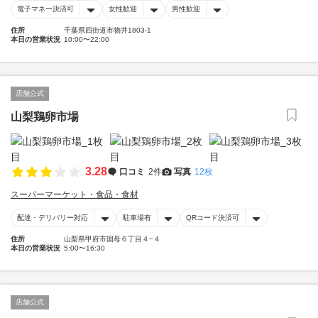
電子マネー決済可
女性歓迎
男性歓迎
住所
千葉県四街道市物井1803-1
本日の営業状況
10:00〜22:00
店舗公式
山梨鶏卵市場
3.28
口コミ
2件
写真
12枚
スーパーマーケット・食品・食材
配達・デリバリー対応
駐車場有
QRコード決済可
住所
山梨県甲府市国母６丁目４−４
本日の営業状況
5:00〜16:30
店舗公式