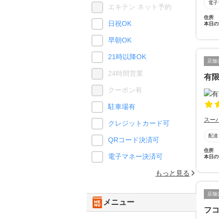
電子
エキテン ネット予約
住所
日祝OK
本日の
早朝OK
21時以降OK
店舗
24時間営業
有
クーポン有
駐車場有
スー
クレジットカード可
配達
QRコード決済可
住所
電子マネー決済可
本日の
もっと見る
店舗
メニュー
フ