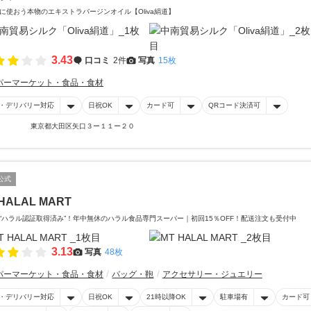
に使おう本物のエキストラバージンオイル【Oliva絹道】
3.43
口コミ
2件
写真
15枚
パーマーケット・食品・食材
・デリバリー対応
日祝OK
カード可
QRコード決済可
東京都大田区矢口３ー１１ー２０
公式
HALAL MART
“ハラル認証取得済み”！年中無休のハラル食品専門スーパー｜初回15％OFF！配送注文も受付中
3.13
写真
48枚
パーマーケット・食品・食材
バッグ・鞄
アクセサリー・ジュエリー
・デリバリー対応
日祝OK
21時以降OK
駐車場有
カード可