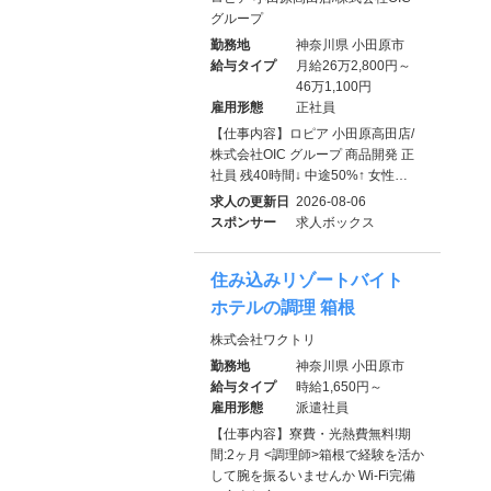
グループ
勤務地
神奈川県 小田原市
給与タイプ
月給26万2,800円～
46万1,100円
雇用形態
正社員
【仕事内容】ロピア 小田原高田店/
株式会社OIC グループ 商品開発 正
社員 残40時間↓ 中途50%↑ 女性…
求人の更新日
2026-08-06
スポンサー
求人ボックス
住み込みリゾートバイト
ホテルの調理 箱根
株式会社ワクトリ
勤務地
神奈川県 小田原市
給与タイプ
時給1,650円～
雇用形態
派遣社員
【仕事内容】寮費・光熱費無料!期
間:2ヶ月 <調理師>箱根で経験を活か
して腕を振るいませんか Wi-Fi完備