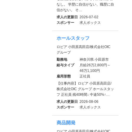
なし。 学歴に自信がない、職歴に自
信がない。 そ…
求人の更新日
2026-07-02
スポンサー
求人ボックス
ホールスタッフ
ロピア 小田原高田店/株式会社OIC
グループ
勤務地
神奈川県 小田原市
給与タイプ
月給26万2,800円～
46万1,100円
雇用形態
正社員
【仕事内容】ロピア 小田原高田店/
株式会社OIC グループ ホールスタッ
フ 正社員 残40時間↓ 中途50%↑…
求人の更新日
2026-08-06
スポンサー
求人ボックス
商品開発
ロピア 小田原高田店/株式会社OIC