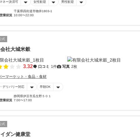
マネー決済可
女性歓迎
男性歓迎
千葉県四街道市物井1803-1
営業状況
10:00〜22:00
公式
限会社大城米穀
3.32
口コミ
1件
写真
2枚
パーマーケット・食品・食材
・デリバリー対応
早朝OK
静岡県伊豆市瓜生野５０１
営業状況
7:00〜17:00
公式
コイダン健康堂