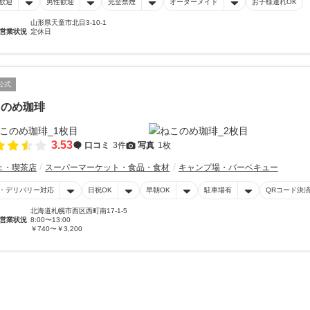
歓迎
男性歓迎
完全禁煙
オーダーメイド
お子様連れOK
山形県天童市北目3-10-1
営業状況
定休日
公式
このめ珈琲
3.53
口コミ
3件
写真
1枚
ェ・喫茶店
スーパーマーケット・食品・食材
キャンプ場・バーベキュー
・デリバリー対応
日祝OK
早朝OK
駐車場有
QRコード決
北海道札幌市西区西町南17-1-5
営業状況
8:00〜13:00
￥740〜￥3,200