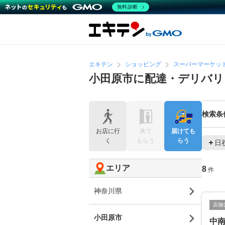
無料診断
エキテン
ショッピング
スーパーマーケッ
小田原市に配達・デリバリ
検索条
お店に行
来て
届けても
く
もらう
らう
日
エリア
8
件
神奈川県
店舗
小田原市
中南