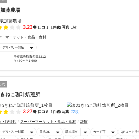
取加藤農場
3.23
口コミ
1件
写真
1枚
パーマーケット・食品・食材
・デリバリー対応
千葉県香取市多田2212
￥480〜￥1,600
公式
ねきねこ珈琲焙煎所
3.27
口コミ
1件
写真
22枚
ェ・喫茶店
スーパーマーケット・食品・食材
雑貨
・デリバリー対応
日祝OK
駐車場有
カード可
QRコード決