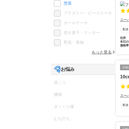
惣菜
プチガトー・ピースケーキ
スー
ホールケーキ
配達
焼き菓子・クッキー
住所
本日の
野菜・果物
価格帯
もっと見る
店舗
お悩み
10c
肩こり
腰痛
スー
配達
ぎっくり腰
むち打ち
店舗