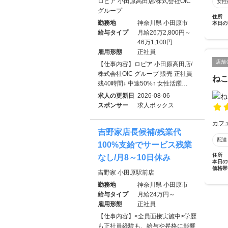
ロピア 小田原高田店/株式会社OIC
女性
グループ
住所
勤務地
神奈川県 小田原市
本日の
給与タイプ
月給26万2,800円～
46万1,100円
雇用形態
正社員
店舗
【仕事内容】ロピア 小田原高田店/
株式会社OIC グループ 販売 正社員
ね
残40時間↓ 中途50%↑ 女性活躍…
求人の更新日
2026-08-06
スポンサー
求人ボックス
カフ
吉野家店長候補/残業代
配達
100%支給でサービス残業
住所
なし/月8～10日休み
本日の
価格帯
吉野家 小田原駅前店
勤務地
神奈川県 小田原市
給与タイプ
月給24万円～
雇用形態
正社員
【仕事内容】<全員面接実施中>学歴
も正社員経験も、給与や昇格に影響