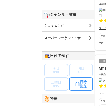
日常的
ジャンル・業種
ショッピング
スー
配達
スーパーマーケット・食品・食材
住所
日付で探す
店舗
今日
明日
MT 
8/10
8/11
全商品
日時
土曜日
指定
8/15
スー
特長
配達