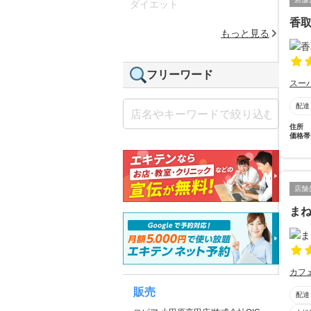
ダイエット
香
もっと見る
フリーワード
スー
配達
住所
価格帯
店舗
ま
カフ
販売
配達