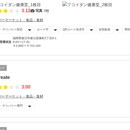
3.12
写真
4枚
パーマーケット・食品・食材
・デリバリー対応
カード可
QRコード決済可
女性歓迎
男
福岡県春日市春日原東町2丁目8-1
営業状況
9:00〜17:30
￥3,980〜￥743,160
公式
reate
3.00
パーマーケット・食品・食材
・デリバリー専門
公式