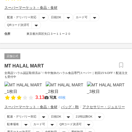
スーパーマーケット・食品・食材
配達・デリバリー対応
日祝OK
カード可
QRコード決済可
住所
東京都大田区矢口３ー１１ー２０
店舗公式
MT HALAL MART
全商品“ハラル認証取得済み”！年中無休のハラル食品専門スーパー｜初回15％OFF！配送注文
も受付中
3.13
写真
48枚
スーパーマーケット・食品・食材
バッグ・鞄
アクセサリー・ジュエリー
配達・デリバリー対応
日祝OK
21時以降OK
駐車場有
カード可
QRコード決済可
電子マネー決済可
女性歓迎
男性歓迎