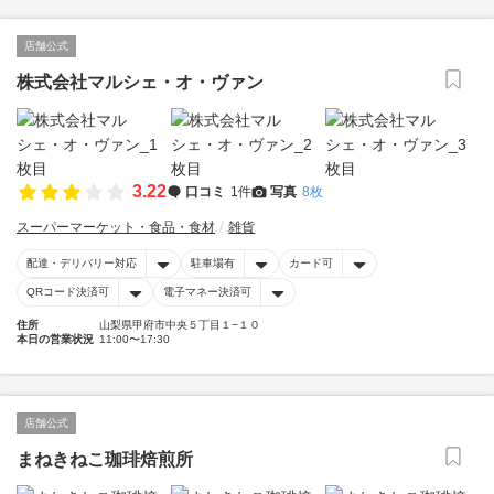
店舗公式
株式会社マルシェ・オ・ヴァン
3.22
口コミ
1件
写真
8枚
スーパーマーケット・食品・食材
雑貨
配達・デリバリー対応
駐車場有
カード可
QRコード決済可
電子マネー決済可
住所
山梨県甲府市中央５丁目１−１０
本日の営業状況
11:00〜17:30
店舗公式
まねきねこ珈琲焙煎所