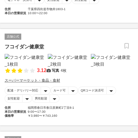
住所
千葉県四街道市物井1803-1
本日の営業状況
10:00〜22:00
店舗公式
フコイダン健康堂
3.12
写真
4枚
スーパーマーケット・食品・食材
配達・デリバリー対応
カード可
QRコード決済可
女性歓迎
男性歓迎
住所
福岡県春日市春日原東町2丁目8-1
本日の営業状況
9:00〜17:30
価格帯
￥3,980〜￥743,160