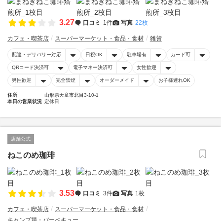
3.27
口コミ
1件
写真
22枚
カフェ・喫茶店
スーパーマーケット・食品・食材
雑貨
配達・デリバリー対応
日祝OK
駐車場有
カード可
QRコード決済可
電子マネー決済可
女性歓迎
男性歓迎
完全禁煙
オーダーメイド
お子様連れOK
住所
山形県天童市北目3-10-1
本日の営業状況
定休日
店舗公式
ねこのめ珈琲
3.53
口コミ
3件
写真
1枚
カフェ・喫茶店
スーパーマーケット・食品・食材
キャンプ場・バーベキュー