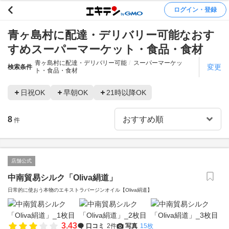
ログイン・登録
青ヶ島村に配達・デリバリー可能なおす
すめスーパーマーケット・食品・食材
青ヶ島村に配達・デリバリー可能
スーパーマーケッ
変更
検索条件
ト・食品・食材
日祝OK
早朝OK
21時以降OK
8
件
店舗公式
中南貿易シルク「Oliva絹道」
日常的に使おう本物のエキストラバージンオイル【Oliva絹道】
3.43
口コミ
2件
写真
15枚