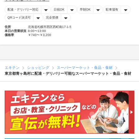
配達・デリバリー対応
日祝OK
早朝OK
駐車場有
QRコード決済可
完全禁煙
住所
北海道札幌市西区西町南17-1-5
本日の営業状況
8:00〜13:00
価格帯
￥740〜￥3,200
エキテン
ショッピング
スーパーマーケット・食品・食材
東京都青ヶ島村に配達・デリバリー可能なスーパーマーケット・食品・食材