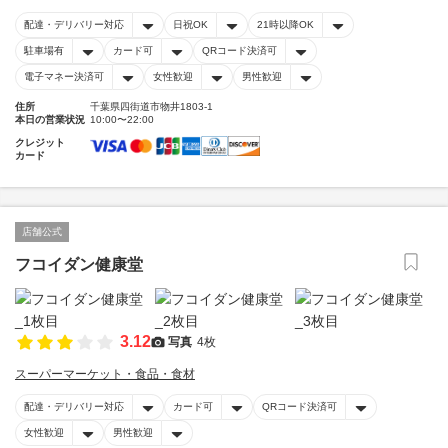
配達・デリバリー対応
日祝OK
21時以降OK
駐車場有
カード可
QRコード決済可
電子マネー決済可
女性歓迎
男性歓迎
住所
千葉県四街道市物井1803-1
本日の営業状況
10:00〜22:00
クレジット
カード
店舗公式
フコイダン健康堂
3.12
写真
4枚
スーパーマーケット・食品・食材
配達・デリバリー対応
カード可
QRコード決済可
女性歓迎
男性歓迎