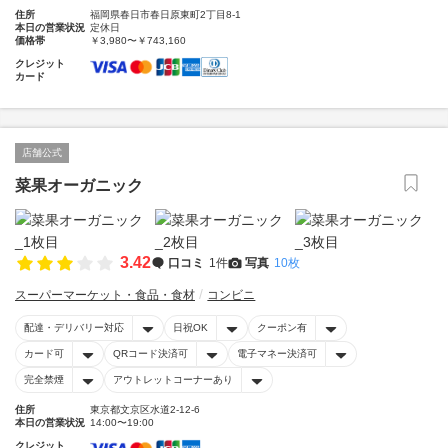
住所
福岡県春日市春日原東町2丁目8-1
本日の営業状況
定休日
価格帯
￥3,980〜￥743,160
クレジット
カード
店舗公式
菜果オーガニック
3.42
口コミ
1件
写真
10枚
スーパーマーケット・食品・食材
コンビニ
配達・デリバリー対応
日祝OK
クーポン有
カード可
QRコード決済可
電子マネー決済可
完全禁煙
アウトレットコーナーあり
住所
東京都文京区水道2-12-6
本日の営業状況
14:00〜19:00
クレジット