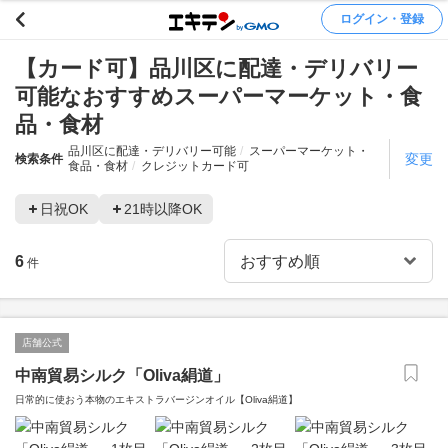
ログイン・登録
【カード可】品川区に配達・デリバリー
可能なおすすめスーパーマーケット・食
品・食材
品川区に配達・デリバリー可能
スーパーマーケット・
変更
検索条件
食品・食材
クレジットカード可
日祝OK
21時以降OK
6
件
店舗公式
中南貿易シルク「Oliva絹道」
日常的に使おう本物のエキストラバージンオイル【Oliva絹道】