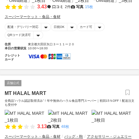
3.43
口コミ
2件
写真
15枚
スーパーマーケット・食品・食材
配達・デリバリー対応
日祝OK
カード可
QRコード決済可
住所
東京都大田区矢口３ー１１ー２０
本日の営業状況
10:00〜18:00
クレジット
カード
店舗公式
MT HALAL MART
全商品“ハラル認証取得済み”！年中無休のハラル食品専門スーパー｜初回15％OFF！配送注文
も受付中
3.13
写真
48枚
スーパーマーケット・食品・食材
バッグ・鞄
アクセサリー・ジュエリー