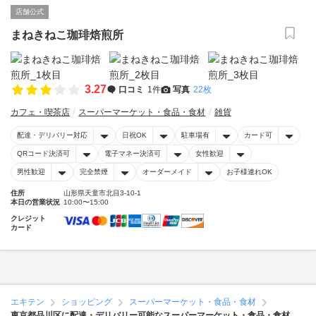
店舗公式
まねきねこ珈琲焙煎所
3.27
口コミ
1件
写真
22枚
カフェ・喫茶店
スーパーマーケット・食品・食材
雑貨
配達・デリバリー対応
日祝OK
駐車場有
カード可
QRコード決済可
電子マネー決済可
女性歓迎
男性歓迎
完全禁煙
オーダーメイド
お子様連れOK
住所
山形県天童市北目3-10-1
本日の営業状況
10:00〜15:00
クレジット
カード
エキテン
ショッピング
スーパーマーケット・食品・食材
東京都品川区に配達・デリバリー可能なスーパーマーケット・食品・食材