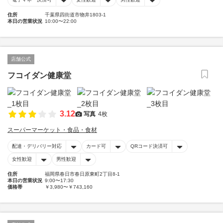
住所
千葉県四街道市物井1803-1
本日の営業状況
10:00〜22:00
店舗公式
フコイダン健康堂
3.12
写真
4枚
スーパーマーケット・食品・食材
配達・デリバリー対応
カード可
QRコード決済可
女性歓迎
男性歓迎
住所
福岡県春日市春日原東町2丁目8-1
本日の営業状況
9:00〜17:30
価格帯
￥3,980〜￥743,160