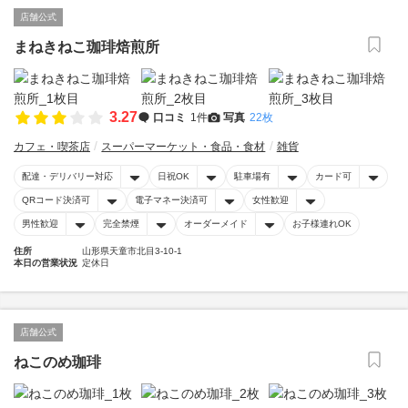
店舗公式
まねきねこ珈琲焙煎所
3.27
口コミ
1件
写真
22枚
カフェ・喫茶店
スーパーマーケット・食品・食材
雑貨
配達・デリバリー対応
日祝OK
駐車場有
カード可
QRコード決済可
電子マネー決済可
女性歓迎
男性歓迎
完全禁煙
オーダーメイド
お子様連れOK
住所
山形県天童市北目3-10-1
本日の営業状況
定休日
店舗公式
ねこのめ珈琲