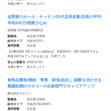
スポンサー
求人ボックス
吉野家のホール・キッチン/20代店長多数/店長の平均
年収600万/残業少なめ
吉野家 125号線行田桜町店
勤務地
埼玉県 行田市
給与タイプ
月給24万円～
雇用形態
正社員
【仕事内容】3年フツーに頑張れば、年収500万。5年で600万ですよ。
年収100万をアップさせるには「大卒で」5…
求人の更新日
2026-07-02
スポンサー
求人ボックス
食料品製造/精肉・青果・鮮魚/品出し 経験を活かせる
業績好調のヤオコーの生鮮部門でキャリアアップ
株式会社ヤオコー
勤務地
埼玉県 行田市
給与タイプ
月給25万8,400円～
雇用形態
正社員