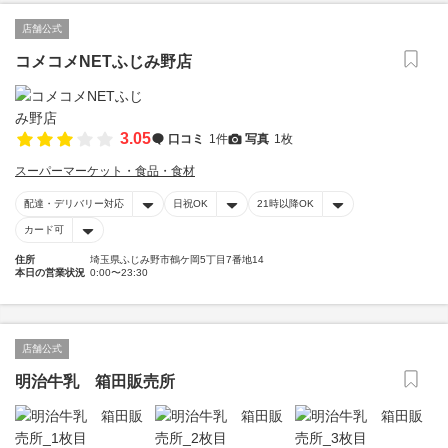
店舗公式
コメコメNETふじみ野店
3.05
口コミ
1件
写真
1枚
スーパーマーケット・食品・食材
配達・デリバリー対応
日祝OK
21時以降OK
カード可
住所
埼玉県ふじみ野市鶴ケ岡5丁目7番地14
本日の営業状況
0:00〜23:30
店舗公式
明治牛乳 箱田販売所