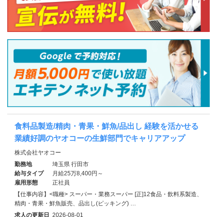
食料品製造/精肉・青果・鮮魚/品出し 経験を活かせる
業績好調のヤオコーの生鮮部門でキャリアアップ
株式会社ヤオコー
勤務地
埼玉県 行田市
給与タイプ
月給25万8,400円～
雇用形態
正社員
【仕事内容】<職種> スーパー・業務スーパー [正]12食品・飲料系製造、
精肉・青果・鮮魚販売、品出し(ピッキング) …
求人の更新日
2026-08-01