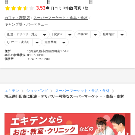
3.53
口コミ
3件
写真
1枚
カフェ・喫茶店
スーパーマーケット・食品・食材
キャンプ場・バーベキュー
配達・デリバリー対応
日祝OK
早朝OK
駐車場有
QRコード決済可
完全禁煙
住所
北海道札幌市西区西町南17-1-5
本日の営業状況
8:00〜13:00
価格帯
￥740〜￥3,200
エキテン
ショッピング
スーパーマーケット・食品・食材
埼玉県行田市に配達・デリバリー可能なスーパーマーケット・食品・食材