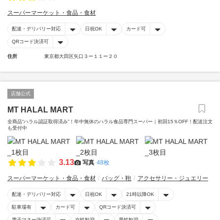
スーパーマーケット・食品・食材
配達・デリバリー対応
日祝OK
カード可
QRコード決済可
住所
東京都大田区矢口３ー１１ー２０
店舗公式
MT HALAL MART
全商品“ハラル認証取得済み”！年中無休のハラル食品専門スーパー｜初回15％OFF！配送注文
も受付中
3.13
写真
48枚
スーパーマーケット・食品・食材
バッグ・鞄
アクセサリー・ジュエリー
配達・デリバリー対応
日祝OK
21時以降OK
駐車場有
カード可
QRコード決済可
電子マネー決済可
女性歓迎
男性歓迎