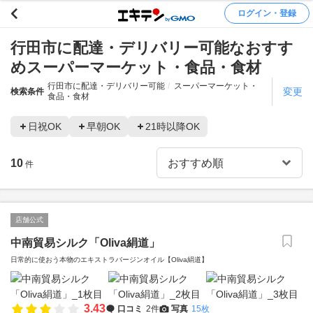
ログイン・登録
行田市に配達・デリバリー可能なおすす
めスーパーマーケット・食品・食材
行田市に配達・デリバリー可能
スーパーマーケット・
変更
検索条件
食品・食材
日祝OK
早朝OK
21時以降OK
10
件
店舗公式
中南貿易シルク「Oliva絹道」
日常的に使おう本物のエキストラバージンオイル【Oliva絹道】
3.43
口コミ
2件
写真
15枚