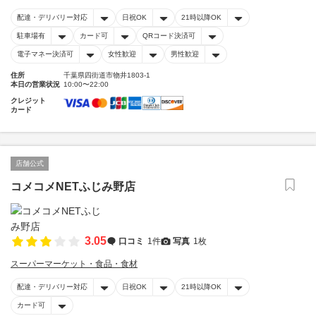
配達・デリバリー対応
日祝OK
21時以降OK
駐車場有
カード可
QRコード決済可
電子マネー決済可
女性歓迎
男性歓迎
住所
千葉県四街道市物井1803-1
本日の営業状況
10:00〜22:00
クレジット
カード
店舗公式
コメコメNETふじみ野店
3.05
口コミ
1件
写真
1枚
スーパーマーケット・食品・食材
配達・デリバリー対応
日祝OK
21時以降OK
カード可