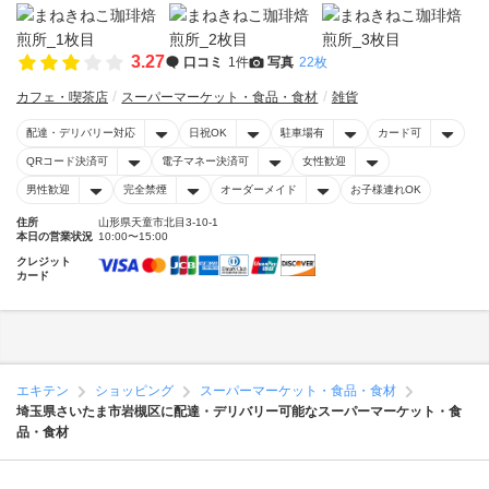
3.27
口コミ
1件
写真
22枚
カフェ・喫茶店
スーパーマーケット・食品・食材
雑貨
配達・デリバリー対応
日祝OK
駐車場有
カード可
QRコード決済可
電子マネー決済可
女性歓迎
男性歓迎
完全禁煙
オーダーメイド
お子様連れOK
住所
山形県天童市北目3-10-1
本日の営業状況
10:00〜15:00
クレジット
カード
エキテン
ショッピング
スーパーマーケット・食品・食材
埼玉県さいたま市岩槻区に配達・デリバリー可能なスーパーマーケット・食
品・食材