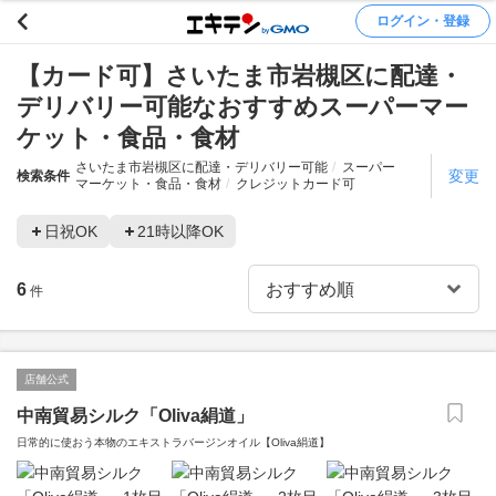
ログイン・登録
【カード可】さいたま市岩槻区に配達・
デリバリー可能なおすすめスーパーマー
ケット・食品・食材
さいたま市岩槻区に配達・デリバリー可能
スーパー
変更
検索条件
マーケット・食品・食材
クレジットカード可
日祝OK
21時以降OK
6
件
店舗公式
中南貿易シルク「Oliva絹道」
日常的に使おう本物のエキストラバージンオイル【Oliva絹道】