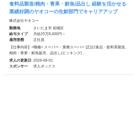
食料品製造/精肉・青果・鮮魚/品出し 経験を活かせる
業績好調のヤオコーの生鮮部門でキャリアアップ
株式会社ヤオコー
勤務地
さいたま市 岩槻区
給与タイプ
月給25万8,400円～
雇用形態
正社員
【仕事内容】<職種> スーパー・業務スーパー [正]12食品・飲料系製造、
精肉・青果・鮮魚販売、品出し(ピッキング) …
求人の更新日
2026-08-01
スポンサー
求人ボックス