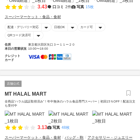
3.43
口コミ
2件
写真
15枚
スーパーマーケット・食品・食材
配達・デリバリー対応
日祝OK
カード可
QRコード決済可
住所
東京都大田区矢口３ー１１ー２０
本日の営業状況
10:00〜18:00
クレジット
カード
店舗公式
MT HALAL MART
全商品“ハラル認証取得済み”！年中無休のハラル食品専門スーパー｜初回15％OFF！配送注文
も受付中
3.13
写真
48枚
スーパーマーケット・食品・食材
バッグ・鞄
アクセサリー・ジュエリー