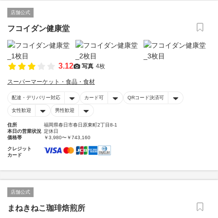
店舗公式
フコイダン健康堂
3.12
写真
4枚
スーパーマーケット・食品・食材
配達・デリバリー対応
カード可
QRコード決済可
女性歓迎
男性歓迎
住所
福岡県春日市春日原東町2丁目8-1
本日の営業状況
定休日
価格帯
￥3,980〜￥743,160
クレジット
カード
店舗公式
まねきねこ珈琲焙煎所