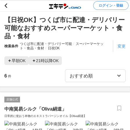
ログイン・登録
【日祝OK】つくば市に配達・デリバリー
可能なおすすめスーパーマーケット・食
品・食材
つくば市に配達・デリバリー可能
スーパーマーケッ
変更
検索条件
ト・食品・食材
日祝OK
早朝OK
21時以降OK
6
件
店舗公式
中南貿易シルク「Oliva絹道」
日常的に使おう本物のエキストラバージンオイル【Oliva絹道】