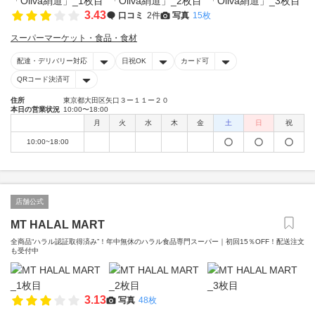
3.43
口コミ
2件
写真
15枚
スーパーマーケット・食品・食材
配達・デリバリー対応
日祝OK
カード可
QRコード決済可
住所
東京都大田区矢口３ー１１ー２０
本日の営業状況
10:00〜18:00
月
火
水
木
金
土
日
祝
10:00~18:00
店舗公式
MT HALAL MART
全商品“ハラル認証取得済み”！年中無休のハラル食品専門スーパー｜初回15％OFF！配送注文
も受付中
3.13
写真
48枚