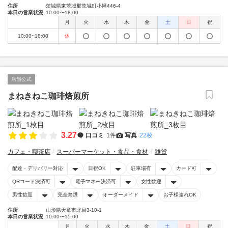
住所
茨城県東茨城郡茨城町小幡446-4
本日の営業状況
10:00〜18:00
月
火
水
木
金
土
日
祝
10:00~18:00
休
店舗公式
まねきねこ珈琲焙煎所
3.27
口コミ
1件
写真
22枚
カフェ・喫茶店
スーパーマーケット・食品・食材
雑貨
配達・デリバリー対応
日祝OK
駐車場有
カード可
QRコード決済可
電子マネー決済可
女性歓迎
男性歓迎
完全禁煙
オーダーメイド
お子様連れOK
住所
山形県天童市北目3-10-1
本日の営業状況
10:00〜15:00
月
火
水
木
金
土
日
祝