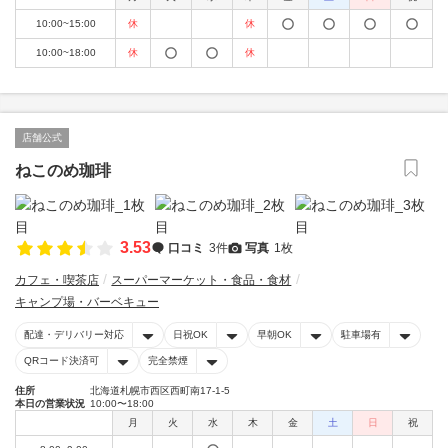
10:00~15:00
休
休
10:00~18:00
休
休
店舗公式
ねこのめ珈琲
3.53
口コミ
3件
写真
1枚
カフェ・喫茶店
スーパーマーケット・食品・食材
キャンプ場・バーベキュー
配達・デリバリー対応
日祝OK
早朝OK
駐車場有
QRコード決済可
完全禁煙
住所
北海道札幌市西区西町南17-1-5
本日の営業状況
10:00〜18:00
月
火
水
木
金
土
日
祝