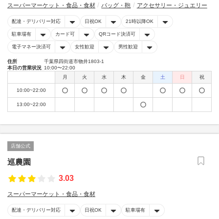
スーパーマーケット・食品・食材
バッグ・鞄
アクセサリー・ジュエリー
配達・デリバリー対応
日祝OK
21時以降OK
駐車場有
カード可
QRコード決済可
電子マネー決済可
女性歓迎
男性歓迎
住所
千葉県四街道市物井1803-1
本日の営業状況
10:00〜22:00
月
火
水
木
金
土
日
祝
10:00~22:00
13:00~22:00
店舗公式
巡農園
3.03
スーパーマーケット・食品・食材
配達・デリバリー対応
日祝OK
駐車場有