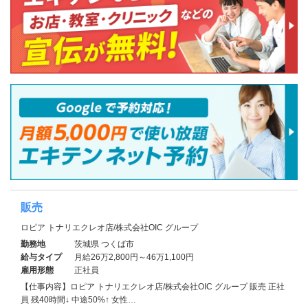
販売
ロピア トナリエクレオ店/株式会社OIC グループ
勤務地
茨城県 つくば市
給与タイプ
月給26万2,800円～46万1,100円
雇用形態
正社員
【仕事内容】ロピア トナリエクレオ店/株式会社OIC グループ 販売 正社
員 残40時間↓ 中途50%↑ 女性…