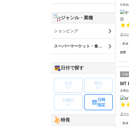
日常的
ジャンル・業種
ショッピング
スー
配達
スーパーマーケット・食品・食材
住所
日付で探す
店舗
今日
明日
MT 
8/7
8/8
全商品
日時
日曜日
指定
8/9
スー
特長
配達