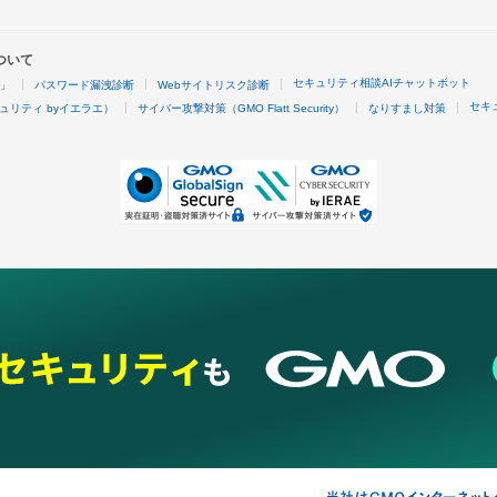
ついて
セキュリティ相談AIチャットボット
4」
パスワード漏洩診断
Webサイトリスク診断
セキ
ュリティ byイエラエ）
サイバー攻撃対策（GMO Flatt Security）
なりすまし対策