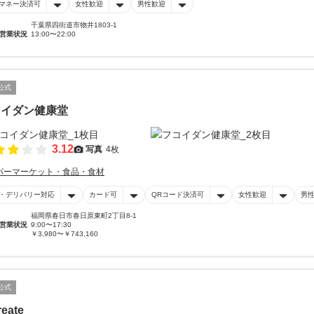
マネー決済可
女性歓迎
男性歓迎
千葉県四街道市物井1803-1
営業状況
13:00〜22:00
公式
コイダン健康堂
3.12
写真
4枚
パーマーケット・食品・食材
・デリバリー対応
カード可
QRコード決済可
女性歓迎
男
福岡県春日市春日原東町2丁目8-1
営業状況
9:00〜17:30
￥3,980〜￥743,160
公式
reate