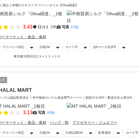
に使おう本物のエキストラバージンオイル【Oliva絹道】
3.43
口コミ
2件
写真
15枚
パーマーケット・食品・食材
・デリバリー対応
日祝OK
カード可
QRコード決済可
東京都大田区矢口３ー１１ー２０
公式
HALAL MART
“ハラル認証取得済み”！年中無休のハラル食品専門スーパー｜初回15％OFF！配送注文も受付中
3.13
写真
48枚
パーマーケット・食品・食材
バッグ・鞄
アクセサリー・ジュエリー
・デリバリー対応
日祝OK
21時以降OK
駐車場有
カード可