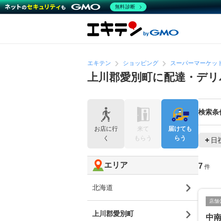
無料診断
エキテン
ショッピング
スーパーマーケッ
上川郡愛別町に配達・デリ
検索条
お店に行
来て
届けても
く
もらう
らう
日
エリア
7
件
北海道
店舗
上川郡愛別町
中南