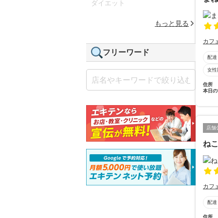
ダイエット
もっと見る
カフ
フリーワード
配達
女性
住所
本日の
店舗
ね
カフ
配達
住所