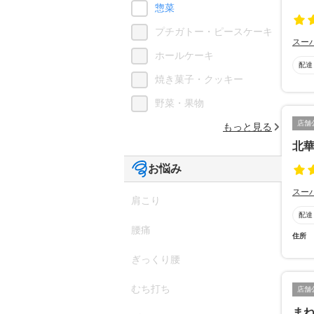
惣菜
プチガトー・ピースケーキ
スー
ホールケーキ
配達
焼き菓子・クッキー
野菜・果物
店舗
もっと見る
北
お悩み
スー
肩こり
配達
腰痛
住所
ぎっくり腰
むち打ち
店舗
ま