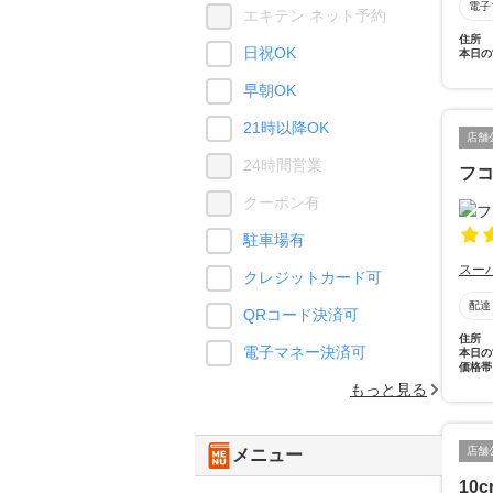
電子
エキテン ネット予約
住所
日祝OK
本日の
早朝OK
21時以降OK
店舗
24時間営業
フ
クーポン有
駐車場有
スー
クレジットカード可
配達
QRコード決済可
住所
電子マネー決済可
本日の
価格帯
もっと見る
店舗
メニュー
10c