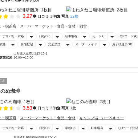
3.27
口コミ
1件
写真
22枚
ェ・喫茶店
スーパーマーケット・食品・食材
雑貨
・デリバリー対応
日祝OK
駐車場有
カード可
QRコード決
歓迎
男性歓迎
完全禁煙
オーダーメイド
お子様連れOK
山形県天童市北目3-10-1
営業状況
10:00〜15:00
公式
このめ珈琲
3.53
口コミ
3件
写真
1枚
ェ・喫茶店
スーパーマーケット・食品・食材
キャンプ場・バーベキュー
・デリバリー対応
日祝OK
早朝OK
駐車場有
QRコード決
北海道札幌市西区西町南17-1-5