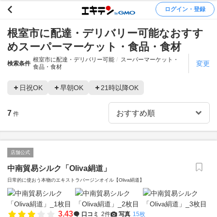
ログイン・登録
根室市に配達・デリバリー可能なおすす
めスーパーマーケット・食品・食材
根室市に配達・デリバリー可能
スーパーマーケット・
変更
検索条件
食品・食材
日祝OK
早朝OK
21時以降OK
7
件
店舗公式
中南貿易シルク「Oliva絹道」
日常的に使おう本物のエキストラバージンオイル【Oliva絹道】
3.43
口コミ
2件
写真
15枚