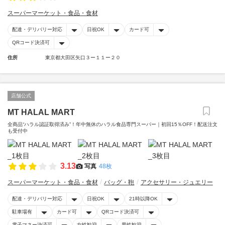
スーパーマーケット・食品・食材
配達・デリバリー対応
日祝OK
カード可
QRコード決済可
住所
東京都大田区矢口３ー１１ー２０
店舗公式
MT HALAL MART
全商品“ハラル認証取得済み”！年中無休のハラル食品専門スーパー｜初回15％OFF！配送注文
も受付中
3.13
写真
48枚
スーパーマーケット・食品・食材
バッグ・鞄
アクセサリー・ジュエリー
配達・デリバリー対応
日祝OK
21時以降OK
駐車場有
カード可
QRコード決済可
電子マネー決済可
女性歓迎
男性歓迎