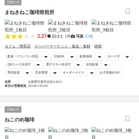
店舗公式
まねきねこ珈琲焙煎所
3.27
口コミ
1件
写真
22枚
カフェ・喫茶店
スーパーマーケット・食品・食材
雑貨
配達・デリバリー対応
日祝OK
駐車場有
カード可
QRコード決済可
電子マネー決済可
女性歓迎
男性歓迎
完全禁煙
オーダーメイド
お子様連れOK
住所
山形県天童市北目3-10-1
本日の営業状況
10:00〜15:00
店舗公式
ねこのめ珈琲