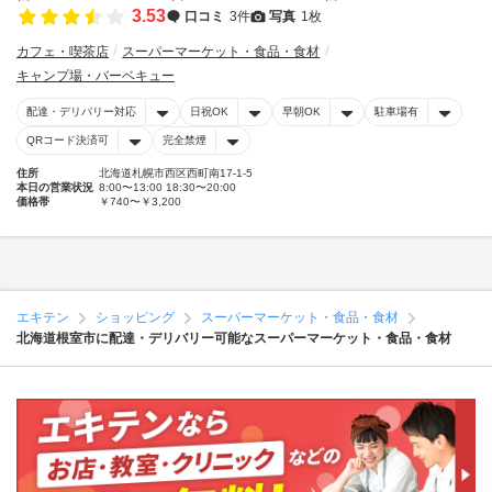
3.53
口コミ
3件
写真
1枚
カフェ・喫茶店
スーパーマーケット・食品・食材
キャンプ場・バーベキュー
配達・デリバリー対応
日祝OK
早朝OK
駐車場有
QRコード決済可
完全禁煙
住所
北海道札幌市西区西町南17-1-5
本日の営業状況
8:00〜13:00 18:30〜20:00
価格帯
￥740〜￥3,200
エキテン
ショッピング
スーパーマーケット・食品・食材
北海道根室市に配達・デリバリー可能なスーパーマーケット・食品・食材