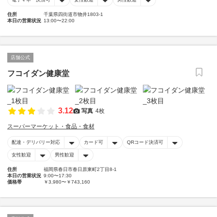
住所
千葉県四街道市物井1803-1
本日の営業状況
13:00〜22:00
店舗公式
フコイダン健康堂
3.12
写真
4枚
スーパーマーケット・食品・食材
配達・デリバリー対応
カード可
QRコード決済可
女性歓迎
男性歓迎
住所
福岡県春日市春日原東町2丁目8-1
本日の営業状況
9:00〜17:30
価格帯
￥3,980〜￥743,160