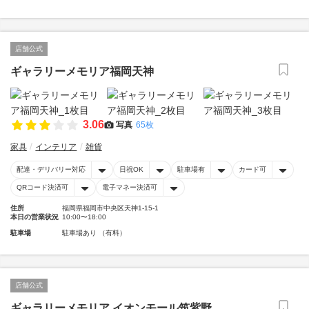
店舗公式
ギャラリーメモリア福岡天神
3.06
写真
65枚
家具
インテリア
雑貨
配達・デリバリー対応
日祝OK
駐車場有
カード可
QRコード決済可
電子マネー決済可
住所
福岡県福岡市中央区天神1-15-1
本日の営業状況
10:00〜18:00
駐車場
駐車場あり （有料）
店舗公式
ギャラリーメモリア イオンモール筑紫野