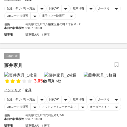
配達・デリバリー対応
日祝OK
駐車場有
カード可
QRコード決済可
電子マネー決済可
住所
福岡県北九州市八幡東区春の町２丁目６−７
本日の営業状況
9:00〜18:00
駐車場
駐車場あり （無料）
店舗公式
藤井家具
3.05
写真
6枚
インテリア
家具
配達・デリバリー対応
日祝OK
駐車場有
カード可
QRコード決済可
アウトレットコーナーあり
オーダーメイド
住所
福岡県北九州市門司区本町3-8
本日の営業状況
9:30〜18:30
駐車場
駐車場あり （無料）