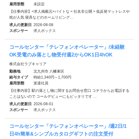
雇用形態
未設定
【仕事内容】<求人掲載元>バイトな < 社名非公開 > 低反発マットレスや
枕が人気 寝具などのホームリビング…
求人の更新日
2026-08-08
スポンサー
求人ボックス
コールセンター「テレフォンオペレーター」/未経験
OK受電のみ落とし物受付週2からOK1日4hOK
株式会社ラブキャリア
勤務地
北九州市 八幡東区
給与タイプ
時給1,340円～1,700円
雇用形態
派遣社員
【仕事内容】駅の落とし物に関するお問合せ窓口 コチラからお電話する
ことはないので コールデビューにもピッタリです …
求人の更新日
2026-08-01
スポンサー
求人ボックス
コールセンター「テレフォンオペレーター」/週2日/1
日4h簡単&シンプルカタログギフトの注文受付