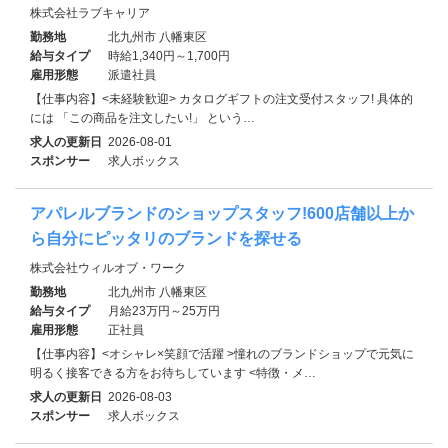
株式会社ラブキャリア
勤務地
北九州市 八幡東区
給与タイプ
時給1,340円～1,700円
雇用形態
派遣社員
【仕事内容】<未経験歓迎> カタログギフトの注文受付スタッフ! 具体的
には 「この商品を注文したい!」 という…
求人の更新日
2026-08-01
スポンサー
求人ボックス
アパレルブランドのショップスタッフ!600店舗以上か
ら自分にピッタリのブランドを探せる
株式会社ウィルオブ・ワーク
勤務地
北九州市 八幡東区
給与タイプ
月給23万円～25万円
雇用形態
正社員
【仕事内容】<オシャレ×笑顔で活躍 >憧れのブランドショップで元気に
明るく接客できる方をお待ちしています <特徴・メ…
求人の更新日
2026-08-03
スポンサー
求人ボックス