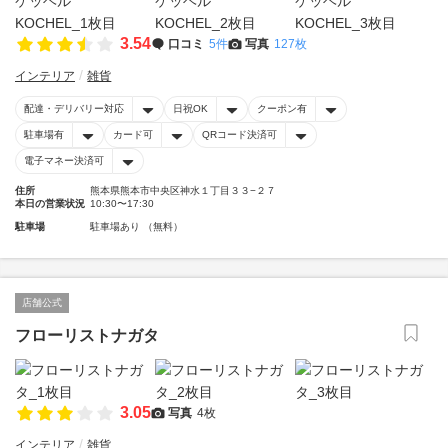
3.54
口コミ
5件
写真
127枚
インテリア
雑貨
配達・デリバリー対応
日祝OK
クーポン有
駐車場有
カード可
QRコード決済可
電子マネー決済可
住所
熊本県熊本市中央区神水１丁目３３−２７
本日の営業状況
10:30〜17:30
駐車場
駐車場あり （無料）
店舗公式
フローリストナガタ
3.05
写真
4枚
インテリア
雑貨