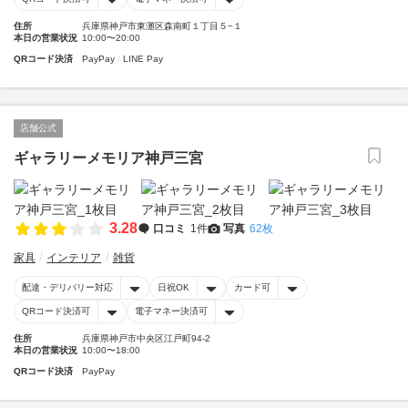
住所
兵庫県神戸市東灘区森南町１丁目５−１
本日の営業状況
10:00〜20:00
QRコード決済
PayPay
LINE Pay
店舗公式
ギャラリーメモリア神戸三宮
3.28
口コミ
1件
写真
62枚
家具
インテリア
雑貨
配達・デリバリー対応
日祝OK
カード可
QRコード決済可
電子マネー決済可
住所
兵庫県神戸市中央区江戸町94-2
本日の営業状況
10:00〜18:00
QRコード決済
PayPay