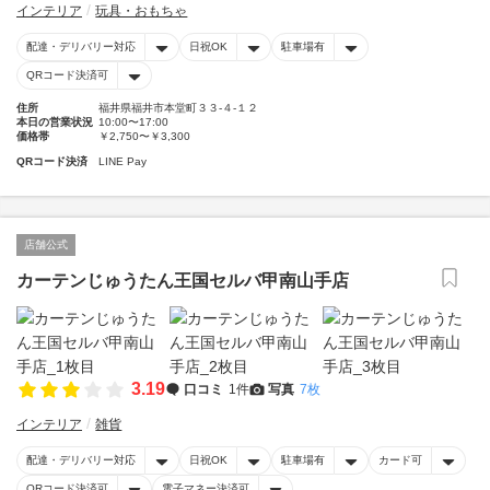
インテリア
玩具・おもちゃ
配達・デリバリー対応
日祝OK
駐車場有
QRコード決済可
住所
福井県福井市本堂町３３-４-１２
本日の営業状況
10:00〜17:00
価格帯
￥2,750〜￥3,300
QRコード決済
LINE Pay
店舗公式
カーテンじゅうたん王国セルバ甲南山手店
3.19
口コミ
1件
写真
7枚
インテリア
雑貨
配達・デリバリー対応
日祝OK
駐車場有
カード可
QRコード決済可
電子マネー決済可