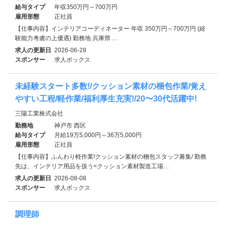
給与タイプ
年収350万円～700万円
雇用形態
正社員
【仕事内容】インテリアコーディネーター 年収 350万円～700万円 (経
験能力考慮の上優遇) 勤務地 兵庫県 …
求人の更新日
2026-06-28
スポンサー
求人ボックス
未経験スタート多数!/クッション素材の梱包作業/覚え
やすい工程/軽作業/福利厚生充実!/20〜30代活躍中!
三陽工業株式会社
勤務地
神戸市 西区
給与タイプ
月給19万5,000円～36万5,000円
雇用形態
正社員
【仕事内容】ふんわり軽作業!クッション素材の梱包スタッフ募集/ 勤務
先は、インテリア用品を扱う<クッション素材製造工場…
求人の更新日
2026-08-08
スポンサー
求人ボックス
調理師