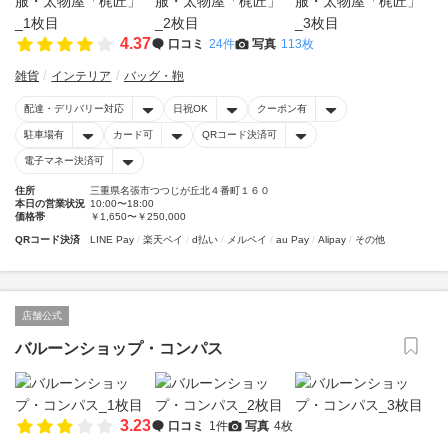
4.37
口コミ
24件
写真
113枚
雑貨
インテリア
バッグ・鞄
配達・デリバリー対応
日祝OK
クーポン有
駐車場有
カード可
QRコード決済可
電子マネー決済可
住所
三重県名張市つつじが丘北４番町１６０
本日の営業状況
10:00〜18:00
価格帯
￥1,650〜￥250,000
QRコード決済
LINE Pay
楽天ペイ
d払い
メルペイ
au Pay
Alipay
その他
店舗公式
バルーンショップ・コンパス
3.23
口コミ
1件
写真
4枚