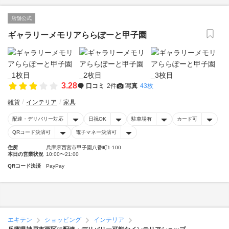
店舗公式
ギャラリーメモリアららぽーと甲子園
3.28
口コミ
2件
写真
43枚
雑貨
インテリア
家具
配達・デリバリー対応
日祝OK
駐車場有
カード可
QRコード決済可
電子マネー決済可
住所
兵庫県西宮市甲子園八番町1-100
本日の営業状況
10:00〜21:00
QRコード決済
PayPay
エキテン
ショッピング
インテリア