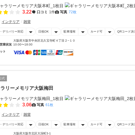
3.22
口コミ
1件
写真
72枚
インテリア
雑貨
・デリバリー対応
日祝OK
駐車場有
カード可
QRコード決
大阪府大阪市中央区北久宝寺町４丁目２−１０
営業状況
10:00〜18:00
ット
公式
ャラリーメモリア大阪梅田
3.06
写真
61枚
インテリア
雑貨
・デリバリー対応
日祝OK
駐車場有
カード可
QRコード決
大阪府大阪市北区大深町3-1