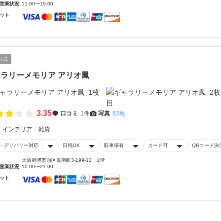
営業状況
11:00〜19:00
ット
公式
ラリーメモリア アリオ鳳
3.35
口コミ
1件
写真
62枚
インテリア
雑貨
・デリバリー対応
日祝OK
駐車場有
カード可
QRコード決
大阪府堺市西区鳳南町3-199-12 1階
営業状況
10:00〜21:00
ット