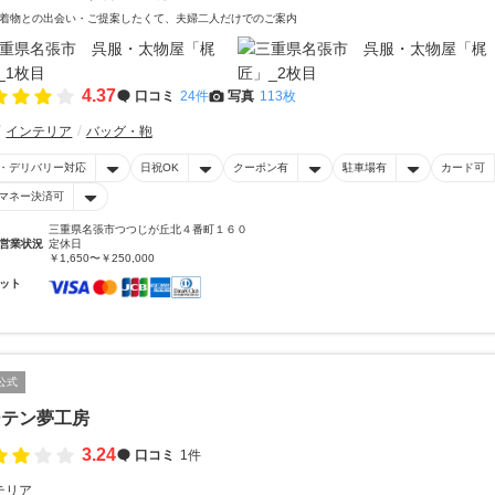
着物との出会い・ご提案したくて、夫婦二人だけでのご案内
4.37
口コミ
24件
写真
113枚
インテリア
バッグ・鞄
・デリバリー対応
日祝OK
クーポン有
駐車場有
カード可
マネー決済可
三重県名張市つつじが丘北４番町１６０
営業状況
定休日
￥1,650〜￥250,000
ット
公式
ーテン夢工房
3.24
口コミ
1件
テリア