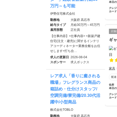
本日の
万円～も可能
クレジ
カード
伊勢住宅株式会社
勤務地
大阪府 高石市
給与タイプ
月給30万円～45万円
雇用形態
正社員
店舗
【仕事内容】<仕事内容> <新築戸建
ギャ
住宅(注文・建売)に関するインテリ
アコーディネーター業務全般をお任
せします>打ち合…
求人の更新日
2026-08-04
スポンサー
求人ボックス
家具
レア求人「香りに癒される
配達
職場」フレグランス商品の
住所
本日の
箱詰め・仕分けスタッフ/
クレジ
空調完備/寮完備/20.30代活
カード
躍中/小型商品
株式会社TOBLO
勤務地
大阪府 高石市