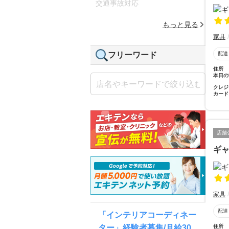
交通事故対応
もっと見る
家具
配達
フリーワード
住所
本日の
クレジ
カード
店舗
ギ
家具
配達
「インテリアコーディネー
住所
ター」経験者募集/月給30