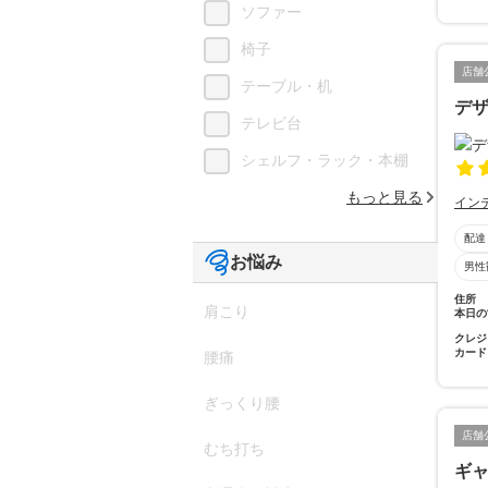
ソファー
椅子
店舗
テーブル・机
デザ
テレビ台
シェルフ・ラック・本棚
もっと見る
イン
配達
お悩み
男性
住所
肩こり
本日の
クレジ
カード
腰痛
ぎっくり腰
店舗
むち打ち
ギ