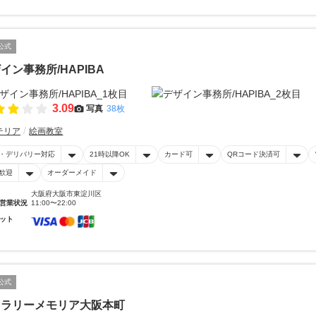
公式
イン事務所/HAPIBA
3.09
写真
38枚
テリア
絵画教室
・デリバリー対応
21時以降OK
カード可
QRコード決済可
歓迎
オーダーメイド
大阪府大阪市東淀川区
営業状況
11:00〜22:00
ット
公式
ャラリーメモリア大阪本町