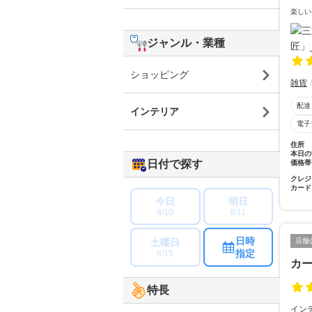
楽しい
ジャンル・業種
ショッピング
雑貨
配達
インテリア
電子
住所
本日の
日付で探す
価格帯
クレジ
カード
今日
明日
8/10
8/11
日時
土曜日
店舗
指定
8/15
カ
特長
イン