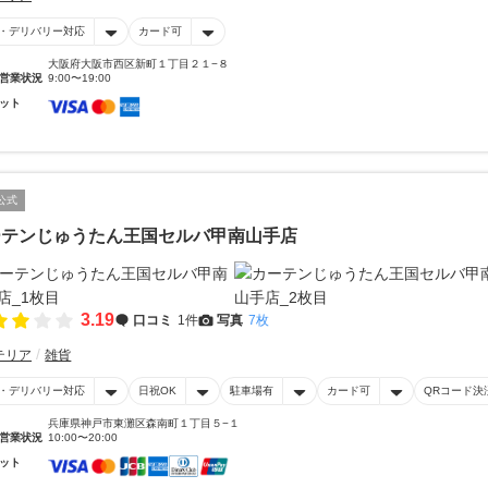
・デリバリー対応
カード可
大阪府大阪市西区新町１丁目２１−８
営業状況
9:00〜19:00
ット
公式
ーテンじゅうたん王国セルバ甲南山手店
3.19
口コミ
1件
写真
7枚
テリア
雑貨
・デリバリー対応
日祝OK
駐車場有
カード可
QRコード決
兵庫県神戸市東灘区森南町１丁目５−１
営業状況
10:00〜20:00
ット