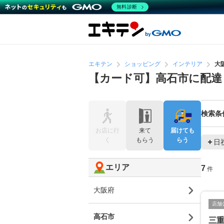
無料診断
エキテン
ショッピング
インテリア
大
【カード可】高石市に配
検索条
お店に行
来て
届けても
く
もらう
らう
日
エリア
7
件
大阪府
店舗
高石市
三