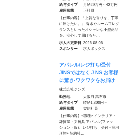
給与タイプ
月給29万円～42万円
雇用形態
正社員
【仕事内容】「上質な香りを、丁寧
に届けたい。」 香水やルームフレグ
ランスといったオシャレな小型商品
を、安心して届けるた…
求人の更新日
2026-08-06
スポンサー
求人ボックス
アパレル/レジ打ち/受付
JINSではなく J NS お客様
に驚き·ワクワクをお届け
株式会社ジンズ
勤務地
大阪府 高石市
給与タイプ
時給1,300円～
雇用形態
契約社員
【仕事内容】<職種> インテリア・
雑貨屋・文房具 アパレル(ファッ
ション・服)、レジ打ち、受付 <雇用
形態> 契約社…