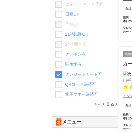
エキテン ネット予約
配達
日祝OK
住所
本日の
早朝OK
クレジ
カード
21時以降OK
24時間営業
クーポン有
店舗
カ
駐車場有
クレジットカード可
QRコード決済可
電子マネー決済可
イン
もっと見る
配達
住所
本日の
メニュー
クレジ
カード