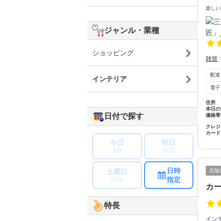
楽しい
ジャンル・業種
ショッピング
雑貨
配達
インテリア
電子
住所
本日の
日付で探す
価格帯
クレジ
カード
今日
明日
8/9
8/10
日時
土曜日
店舗
指定
8/15
カ
特長
イン