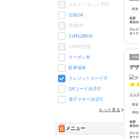
エキテン ネット予約
配達
日祝OK
住所
本日の
早朝OK
クレジ
カード
21時以降OK
24時間営業
クーポン有
店舗
デザ
駐車場有
クレジットカード可
QRコード決済可
イン
電子マネー決済可
配達
もっと見る
男性
住所
本日の
メニュー
クレジ
カード