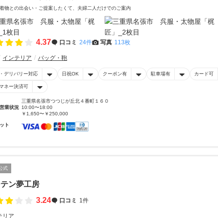
着物との出会い・ご提案したくて、夫婦二人だけでのご案内
4.37
口コミ
24件
写真
113枚
インテリア
バッグ・鞄
・デリバリー対応
日祝OK
クーポン有
駐車場有
カード可
マネー決済可
三重県名張市つつじが丘北４番町１６０
営業状況
10:00〜18:00
￥1,650〜￥250,000
ット
公式
ーテン夢工房
3.24
口コミ
1件
テリア