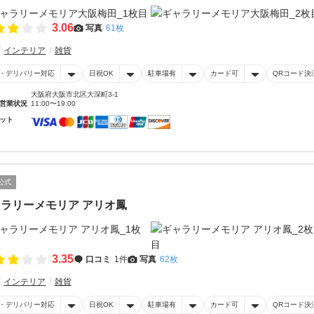
3.06
写真
61枚
インテリア
雑貨
・デリバリー対応
日祝OK
駐車場有
カード可
QRコード決
大阪府大阪市北区大深町3-1
営業状況
11:00〜19:00
ット
公式
ラリーメモリア アリオ鳳
3.35
口コミ
1件
写真
62枚
インテリア
雑貨
・デリバリー対応
日祝OK
駐車場有
カード可
QRコード決