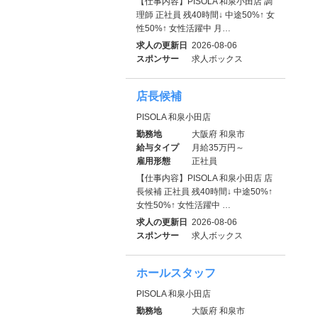
【仕事内容】PISOLA 和泉小田店 調
理師 正社員 残40時間↓ 中途50%↑ 女
性50%↑ 女性活躍中 月…
求人の更新日
2026-08-06
スポンサー
求人ボックス
店長候補
PISOLA 和泉小田店
勤務地
大阪府 和泉市
給与タイプ
月給35万円～
雇用形態
正社員
【仕事内容】PISOLA 和泉小田店 店
長候補 正社員 残40時間↓ 中途50%↑
女性50%↑ 女性活躍中 …
求人の更新日
2026-08-06
スポンサー
求人ボックス
ホールスタッフ
PISOLA 和泉小田店
勤務地
大阪府 和泉市