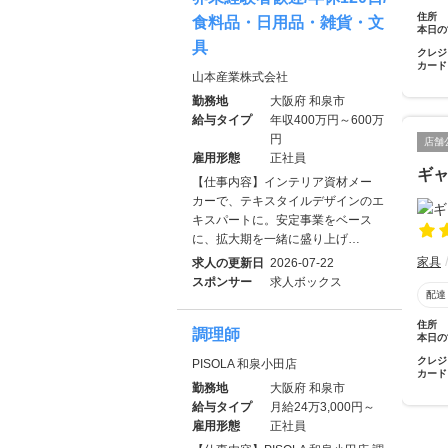
住所
食料品・日用品・雑貨・文
本日の
具
クレジ
カード
山本産業株式会社
勤務地
大阪府 和泉市
給与タイプ
年収400万円～600万
円
店舗
雇用形態
正社員
ギ
【仕事内容】インテリア資材メー
カーで、テキスタイルデザインのエ
キスパートに。安定事業をベース
に、拡大期を一緒に盛り上げ…
家具
求人の更新日
2026-07-22
スポンサー
求人ボックス
配達
住所
調理師
本日の
クレジ
PISOLA 和泉小田店
カード
勤務地
大阪府 和泉市
給与タイプ
月給24万3,000円～
雇用形態
正社員