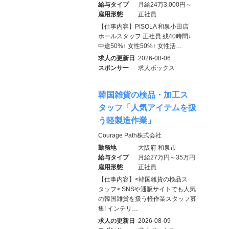
給与タイプ
月給24万3,000円～
雇用形態
正社員
【仕事内容】PISOLA 和泉小田店
ホールスタッフ 正社員 残40時間↓
中途50%↑ 女性50%↑ 女性活…
求人の更新日
2026-08-06
スポンサー
求人ボックス
韓国雑貨の検品・加工ス
タッフ「人気アイテムを扱
う軽製造作業」
Courage Path株式会社
勤務地
大阪府 和泉市
給与タイプ
月給27万円～35万円
雇用形態
正社員
【仕事内容】<韓国雑貨の検品ス
タッフ> SNSや通販サイトでも人気
の韓国雑貨を扱う軽作業スタッフ募
集! インテリ…
求人の更新日
2026-08-09