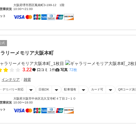
大阪府堺市西区鳳南町3-199-12 1階
営業状況
10:00〜21:00
ット
公式
ャラリーメモリア大阪本町
3.22
口コミ
1件
写真
72枚
インテリア
雑貨
・デリバリー対応
日祝OK
駐車場有
カード可
QRコード決
大阪府大阪市中央区北久宝寺町４丁目２−１０
営業状況
10:00〜18:00
ット