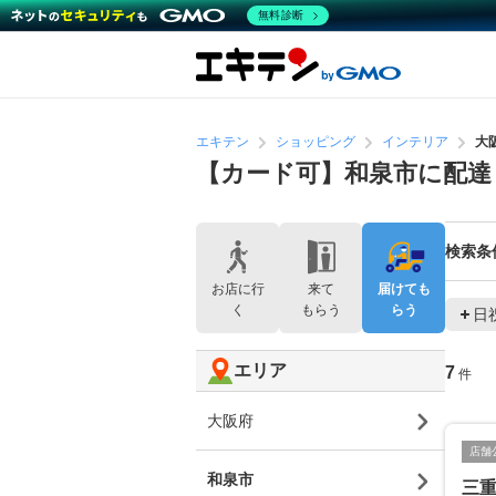
無料診断
エキテン
ショッピング
インテリア
大
【カード可】和泉市に配
検索条
お店に行
来て
届けても
く
もらう
らう
日
エリア
7
件
大阪府
店舗
和泉市
三