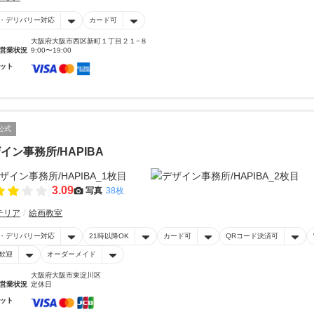
・デリバリー対応
カード可
大阪府大阪市西区新町１丁目２１−８
営業状況
9:00〜19:00
ット
公式
イン事務所/HAPIBA
3.09
写真
38枚
テリア
絵画教室
・デリバリー対応
21時以降OK
カード可
QRコード決済可
歓迎
オーダーメイド
大阪府大阪市東淀川区
営業状況
定休日
ット