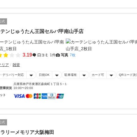
公式
ーテンじゅうたん王国セルバ甲南山手店
3.19
口コミ
1件
写真
7枚
テリア
雑貨
・デリバリー対応
日祝OK
駐車場有
カード可
QRコード決
兵庫県神戸市東灘区森南町１丁目５−１
営業状況
10:00〜20:00
ット
公式
ャラリーメモリア大阪梅田