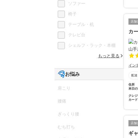
ソファー
椅子
店舗
テーブル・机
カ
テレビ台
シェルフ・ラック・本棚
もっと見る
イン
お悩み
配達
住所
肩こり
本日の
クレジ
カード
腰痛
ぎっくり腰
店舗
むち打ち
ギ