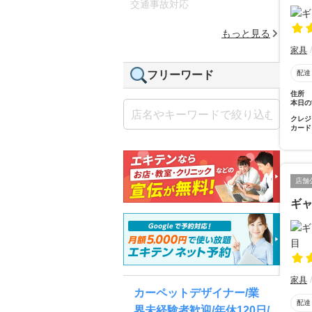
交通事故対応
もっと見る
家具
配達
フリーワード
住所
本日の
クレジ
カード
店舗
ギャ
家具
カーペットデザイナー/業
配達
界未経験者歓迎/年休120日/