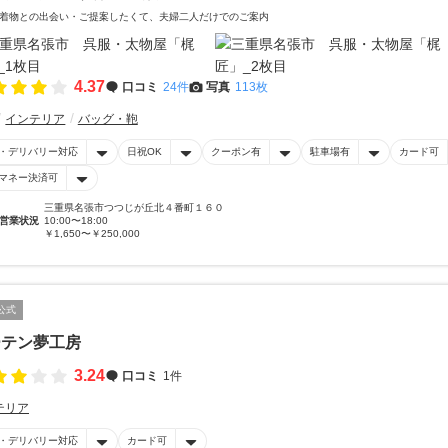
着物との出会い・ご提案したくて、夫婦二人だけでのご案内
4.37
口コミ
24件
写真
113枚
インテリア
バッグ・鞄
・デリバリー対応
日祝OK
クーポン有
駐車場有
カード可
マネー決済可
三重県名張市つつじが丘北４番町１６０
営業状況
10:00〜18:00
￥1,650〜￥250,000
公式
ーテン夢工房
3.24
口コミ
1件
テリア
・デリバリー対応
カード可