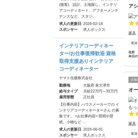
(接客)、設計、土地探し、インテリ
ア
アコーディネート、アフターメンテ
ナンスなど、スタジ…
求人の更新日
2026-02-18
スポンサー
求人ボックス
家具
配達
インテリアコーディネー
住所
ター/お仕事復帰歓迎 資格
本日の
取得支援ありインテリア
コーディネーター
ヤマト住建株式会社
店舗
勤務地
大阪府 泉大津市
オ
給与タイプ
月給22万円～35万円
雇用形態
正社員
【仕事内容】ハウスメーカーでの イ
ンテリアコーディネーターさん の募
集です。 <お仕事内容> 照明や壁
紙、小物など …
家具
求人の更新日
2026-06-01
配達
スポンサー
求人ボックス