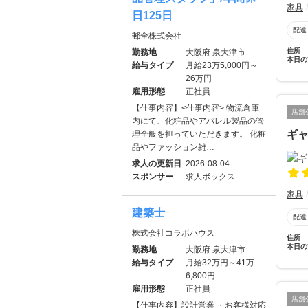
家具
日125日
配達
郵全株式会社
住所
勤務地
大阪府 泉大津市
本日の
給与タイプ
月給23万5,000円～
26万円
雇用形態
正社員
【仕事内容】<仕事内容> 物流倉庫
店舗
内にて、化粧品やアパレル製品の管
ギ
理全般を担っていただきます。 化粧
品やファッション雑…
求人の更新日
2026-08-04
スポンサー
求人ボックス
家具
建築士
配達
株式会社コラボハウス
住所
本日の
勤務地
大阪府 泉大津市
給与タイプ
月給32万円～41万
6,800円
雇用形態
正社員
店舗
【仕事内容】設計営業 ・お客様対応