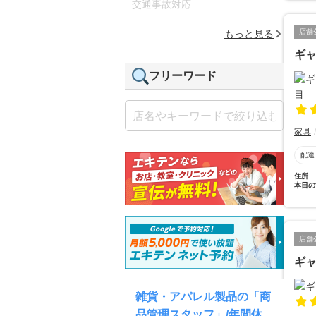
交通事故対応
店舗
もっと見る
ギャ
フリーワード
家具
配達
住所
本日の
店舗
ギ
雑貨・アパレル製品の「商
品管理スタッフ」/年間休