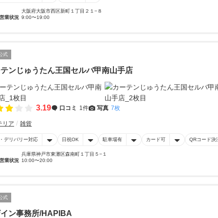
大阪府大阪市西区新町１丁目２１−８
営業状況
9:00〜19:00
公式
ーテンじゅうたん王国セルバ甲南山手店
3.19
口コミ
1件
写真
7枚
テリア
雑貨
・デリバリー対応
日祝OK
駐車場有
カード可
QRコード決
兵庫県神戸市東灘区森南町１丁目５−１
営業状況
10:00〜20:00
公式
イン事務所/HAPIBA