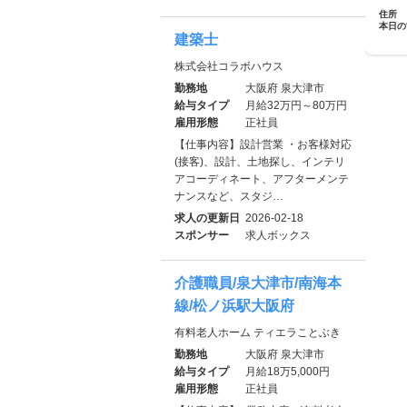
住所
本日の
建築士
株式会社コラボハウス
勤務地
大阪府 泉大津市
給与タイプ
月給32万円～80万円
雇用形態
正社員
【仕事内容】設計営業 ・お客様対応
(接客)、設計、土地探し、インテリ
アコーディネート、アフターメンテ
ナンスなど、スタジ…
求人の更新日
2026-02-18
スポンサー
求人ボックス
介護職員/泉大津市/南海本
線/松ノ浜駅大阪府
有料老人ホーム ティエラことぶき
勤務地
大阪府 泉大津市
給与タイプ
月給18万5,000円
雇用形態
正社員