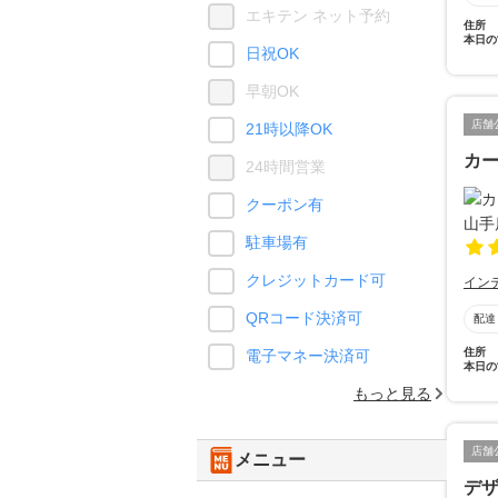
エキテン ネット予約
住所
本日の
日祝OK
早朝OK
店舗
21時以降OK
カ
24時間営業
クーポン有
駐車場有
クレジットカード可
イン
QRコード決済可
配達
住所
電子マネー決済可
本日の
もっと見る
店舗
メニュー
デザ