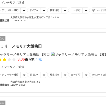
インテリア
雑貨
・デリバリー対応
日祝OK
駐車場有
カード可
QRコード決
大阪府大阪市中央区北久宝寺町４丁目２−１０
営業状況
10:00〜18:00
公式
ャラリーメモリア大阪梅田
3.06
写真
61枚
インテリア
雑貨
・デリバリー対応
日祝OK
駐車場有
カード可
QRコード決
大阪府大阪市北区大深町3-1
営業状況
11:00〜19:00
公式