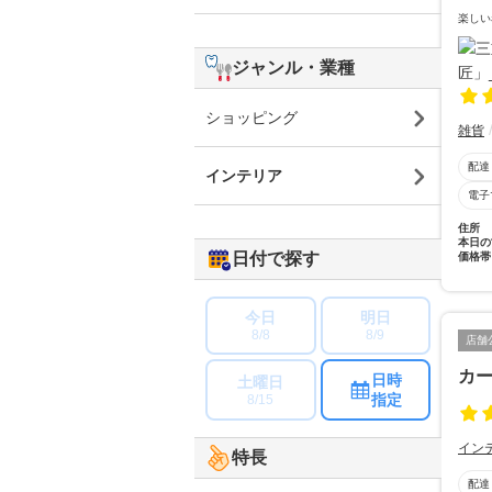
楽しい
ジャンル・業種
ショッピング
雑貨
配達
インテリア
電子
住所
本日の
日付で探す
価格帯
今日
明日
8/8
8/9
店舗
カ
日時
土曜日
指定
8/15
イン
特長
配達