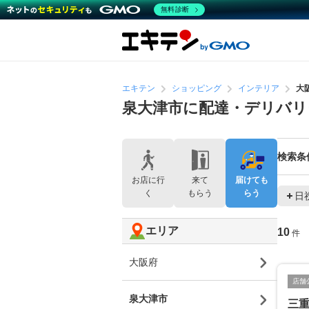
無料診断
エキテン
ショッピング
インテリア
大
泉大津市に配達・デリバ
検索条
お店に行
来て
届けても
く
もらう
らう
日
エリア
10
件
大阪府
店舗
泉大津市
三