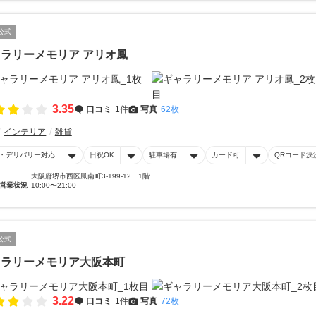
公式
ラリーメモリア アリオ鳳
3.35
口コミ
1件
写真
62枚
インテリア
雑貨
・デリバリー対応
日祝OK
駐車場有
カード可
QRコード決
大阪府堺市西区鳳南町3-199-12 1階
営業状況
10:00〜21:00
公式
ャラリーメモリア大阪本町
3.22
口コミ
1件
写真
72枚