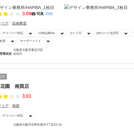
3.09
写真
38枚
テリア
絵画教室
・デリバリー対応
21時以降OK
カード可
QRコード決済可
歓迎
オーダーメイド
大阪府大阪市東淀川区
営業状況
定休日
公式
繁花園 南巽店
3.01
テリア
雑貨
・デリバリー対応
大阪府大阪市生野区巽中3丁目20-16