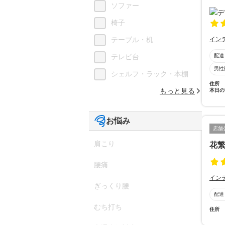
ソファー
椅子
イン
テーブル・机
配達
テレビ台
男性
シェルフ・ラック・本棚
住所
もっと見る
本日の
お悩み
店舗
肩こり
花
腰痛
イン
ぎっくり腰
配達
むち打ち
住所