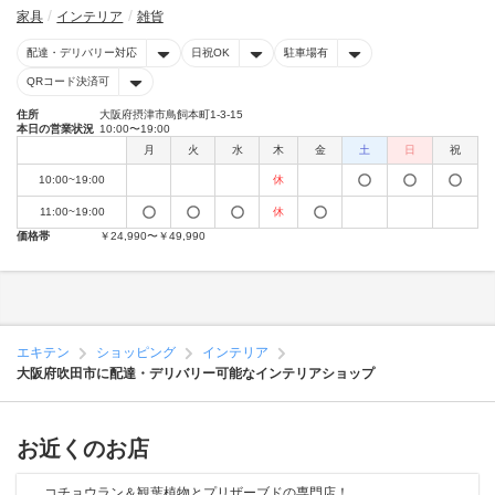
家具
インテリア
雑貨
配達・デリバリー対応
日祝OK
駐車場有
QRコード決済可
住所
大阪府摂津市鳥飼本町1-3-15
本日の営業状況
10:00〜19:00
月
火
水
木
金
土
日
祝
10:00~19:00
休
11:00~19:00
休
価格帯
￥24,990〜￥49,990
エキテン
ショッピング
インテリア
大阪府吹田市に配達・デリバリー可能なインテリアショップ
お近くのお店
コチョウラン＆観葉植物とプリザーブドの専門店！