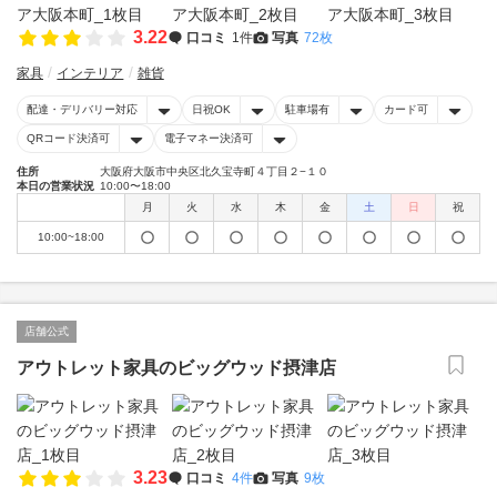
3.22
口コミ
1件
写真
72枚
家具
インテリア
雑貨
配達・デリバリー対応
日祝OK
駐車場有
カード可
QRコード決済可
電子マネー決済可
住所
大阪府大阪市中央区北久宝寺町４丁目２−１０
本日の営業状況
10:00〜18:00
月
火
水
木
金
土
日
祝
10:00~18:00
店舗公式
アウトレット家具のビッグウッド摂津店
3.23
口コミ
4件
写真
9枚