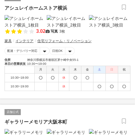
アシュレイホームストア横浜
3.02
写真
3枚
家具
インテリア
住宅リフォーム・リノベーション
配達・デリバリー対応
日祝OK
住所
神奈川県横浜市都筑区茅ケ崎中央55-1
本日の営業状況
10:30〜19:00
月
火
水
木
金
土
日
祝
10:30~18:00
休
10:30~19:00
休
店舗公式
ギャラリーメモリア大阪本町