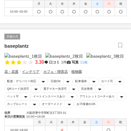
月
火
水
木
金
土
日
祝
10:00~20:00
店舗公式
baseplantz
3.30
口コミ
1件
写真
11枚
花・花屋
インテリア
カフェ・喫茶店
植物園
配達・デリバリー対応
日祝OK
駐車場有
カード可
QRコード決済可
電子マネー決済可
完全禁煙
ペット可
イートインスペースあり
アウトレットコーナーあり
カップルシート
オーダーメイド
お子様連れOK
住所
大阪府豊中市岡町北3丁目5-31
本日の営業状況
10:00〜19:00
月
火
水
木
金
土
日
祝
10:00~19:00
休