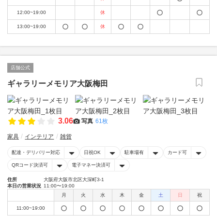
12:00~19:00
休
13:00~19:00
休
店舗公式
ギャラリーメモリア大阪梅田
3.06
写真
61枚
家具
インテリア
雑貨
配達・デリバリー対応
日祝OK
駐車場有
カード可
QRコード決済可
電子マネー決済可
住所
大阪府大阪市北区大深町3-1
本日の営業状況
11:00〜19:00
月
火
水
木
金
土
日
祝
11:00~19:00