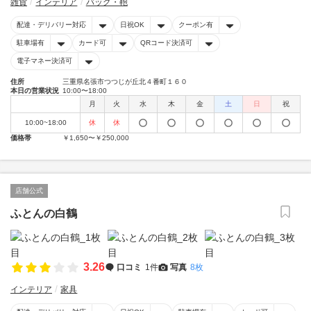
雑貨
インテリア
バッグ・鞄
配達・デリバリー対応
日祝OK
クーポン有
駐車場有
カード可
QRコード決済可
電子マネー決済可
住所
三重県名張市つつじが丘北４番町１６０
本日の営業状況
10:00〜18:00
月
火
水
木
金
土
日
祝
10:00~18:00
休
休
価格帯
￥1,650〜￥250,000
店舗公式
ふとんの白鶴
3.26
口コミ
1件
写真
8枚
インテリア
家具