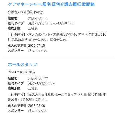
ケアマネージャー/居宅 居宅介護支援/日勤勤務
介護老人保健施設 わかば
勤務地
大阪府 吹田市
給与タイプ
月給22万5,000円～24万5,000円
雇用形態
正社員
【仕事内容】<求人のポイント> 老健併設の居宅ケアマネ 年間休日110
日 託児所あり 住宅手当あり、扶養手当あ…
求人の更新日
2026-07-15
スポンサー
求人ボックス
ホールスタッフ
PISOLA 吹田江坂店
勤務地
大阪府 吹田市
給与タイプ
月給24万3,000円～
雇用形態
正社員
【仕事内容】PISOLA 吹田江坂店 ホールスタッフ 正社員 残40時間↓ 中
途50%↑ 女性50%↑ 女性活…
求人の更新日
2026-08-06
スポンサー
求人ボックス