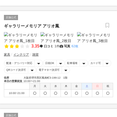
店舗公式
ギャラリーメモリア アリオ鳳
3.35
口コミ
1件
写真
62枚
家具
インテリア
雑貨
配達・デリバリー対応
日祝OK
駐車場有
カード可
QRコード決済可
電子マネー決済可
住所
大阪府堺市西区鳳南町3-199-12 1階
本日の営業状況
10:00〜21:00
月
火
水
木
金
土
日
祝
10:00~21:00
店舗公式