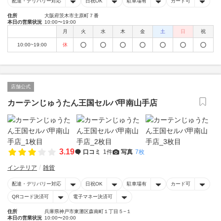
配達・デリバリー対応
日祝OK
駐車場有
カード可
住所
大阪府茨木市主原町７番
本日の営業状況
10:00〜19:00
月
火
水
木
金
土
日
祝
10:00~19:00
休
店舗公式
カーテンじゅうたん王国セルバ甲南山手店
3.19
口コミ
1件
写真
7枚
インテリア
雑貨
配達・デリバリー対応
日祝OK
駐車場有
カード可
QRコード決済可
電子マネー決済可
住所
兵庫県神戸市東灘区森南町１丁目５−１
本日の営業状況
10:00〜20:00