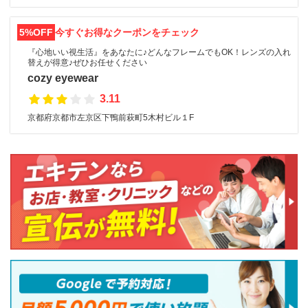
5%OFF
今すぐお得なクーポンをチェック
『心地いい視生活』をあなたに♪どんなフレームでもOK！レンズの入れ
替えが得意♪ぜひお任せください
cozy eyewear
3.11
京都府京都市左京区下鴨前萩町5木村ビル１F