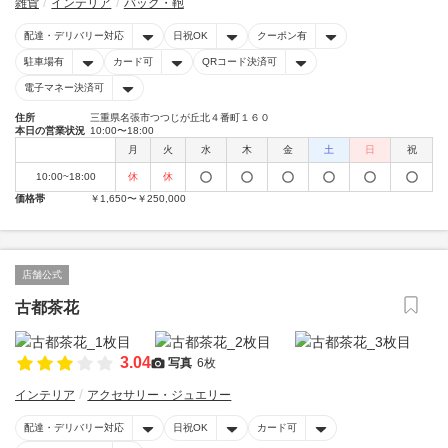
雑貨
インテリア
バッグ・鞄
配達・デリバリー対応
日祝OK
クーポン有
駐車場有
カード可
QRコード決済可
電子マネー決済可
住所
三重県名張市つつじが丘北４番町１６０
本日の営業状況
10:00〜18:00
月
火
水
木
金
土
日
祝
10:00~18:00
休
休
価格帯
￥1,650〜￥250,000
店舗公式
古都茶花
3.04
写真
6枚
インテリア
アクセサリー・ジュエリー
配達・デリバリー対応
日祝OK
カード可