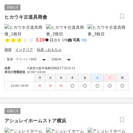
店舗公式
ヒカウキ古道具商會
3.19
口コミ
1件
写真
8枚
雑貨
インテリア
玩具・おもちゃ
配達・デリバリー対応
日祝OK
住所
大阪府大阪市城東区関目5丁目10-13
本日の営業状況
10:00〜19:00
月
火
水
木
金
土
日
祝
10:00~19:00
休
休
休
店舗公式
アシュレイホームストア横浜