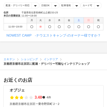
配達・デリバリー対応
日祝OK
駐車場有
カード可
住所
千葉県長生郡長柄町山之郷233-25
本日の営業状況
11:00〜19:00
月
火
水
木
金
土
日
祝
11:00~19:00
休
NOWEST CAMP -ナウエストキャンプ-のオーナー様ですか？
エキテン
ショッピング
インテリア
京都府京都市左京区に配達・デリバリー可能なインテリアショップ
お近くのお店
オブジェ
3.48
4件
京都府京都市左京区一乗寺野田町２−２