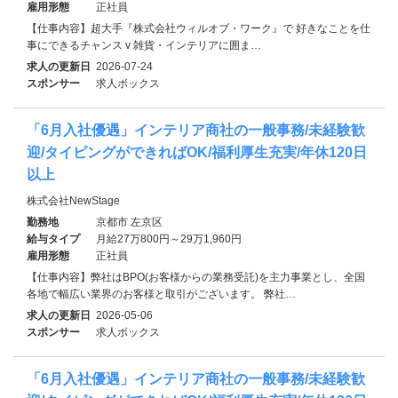
雇用形態
正社員
【仕事内容】超大手『株式会社ウィルオブ・ワーク』で 好きなことを仕
事にできるチャンス v 雑貨・インテリアに囲ま…
求人の更新日
2026-07-24
スポンサー
求人ボックス
「6月入社優遇」インテリア商社の一般事務/未経験歓
迎/タイピングができればOK/福利厚生充実/年休120日
以上
株式会社NewStage
勤務地
京都市 左京区
給与タイプ
月給27万800円～29万1,960円
雇用形態
正社員
【仕事内容】弊社はBPO(お客様からの業務受託)を主力事業とし、全国
各地で幅広い業界のお客様と取引がございます。 弊社…
求人の更新日
2026-05-06
スポンサー
求人ボックス
「6月入社優遇」インテリア商社の一般事務/未経験歓