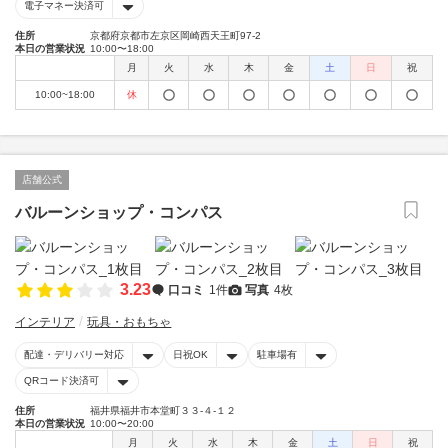
電子マネー決済可
住所
京都府京都市左京区岡崎西天王町97-2
本日の営業状況
10:00〜18:00
月
火
水
木
金
土
日
祝
10:00~18:00
休
店舗公式
バルーンショップ・コンパス
3.23
口コミ
1件
写真
4枚
インテリア
玩具・おもちゃ
配達・デリバリー対応
日祝OK
駐車場有
QRコード決済可
住所
福井県福井市本堂町３３-４-１２
本日の営業状況
10:00〜20:00
月
火
水
木
金
土
日
祝