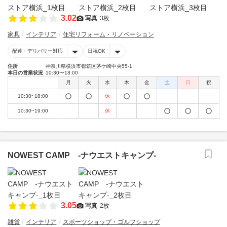
3.02
写真
3枚
家具
インテリア
住宅リフォーム・リノベーション
配達・デリバリー対応
日祝OK
住所
神奈川県横浜市都筑区茅ケ崎中央55-1
本日の営業状況
10:30〜18:00
月
火
水
木
金
土
日
祝
10:30~18:00
休
10:30~19:00
休
NOWEST CAMP -ナウエストキャンプ-
3.05
写真
2枚
雑貨
インテリア
スポーツショップ・ゴルフショップ