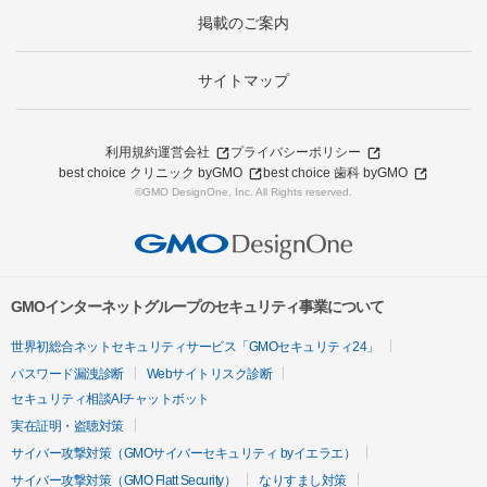
掲載のご案内
サイトマップ
利用規約
運営会社
プライバシーポリシー
best choice クリニック byGMO
best choice 歯科 byGMO
©GMO DesignOne, Inc. All Rights reserved.
GMOインターネットグループのセキュリティ事業について
世界初総合ネットセキュリティサービス「GMOセキュリティ24」
パスワード漏洩診断
Webサイトリスク診断
セキュリティ相談AIチャットボット
実在証明・盗聴対策
サイバー攻撃対策（GMOサイバーセキュリティ byイエラエ）
サイバー攻撃対策（GMO Flatt Security）
なりすまし対策