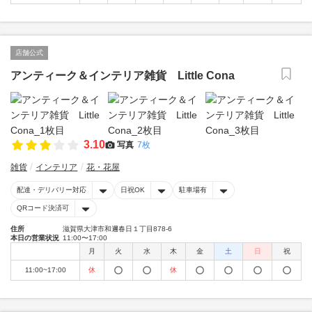
店舗公式
アンティーク＆インテリア雑貨 Little Cona
3.10
写真
7枚
雑貨
インテリア
花・花屋
配達・デリバリー対応
日祝OK
駐車場有
QRコード決済可
住所
滋賀県大津市和邇春日１丁目878-6
本日の営業状況
11:00〜17:00
月
火
水
木
金
土
日
祝
11:00~17:00
休
休