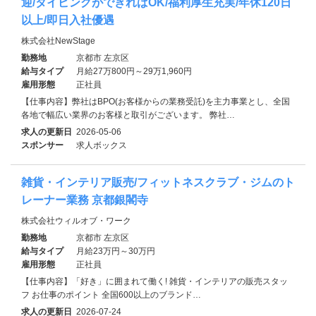
迎/タイピングができればOK/福利厚生充実/年休120日
以上/即日入社優遇
株式会社NewStage
勤務地
京都市 左京区
給与タイプ
月給27万800円～29万1,960円
雇用形態
正社員
【仕事内容】弊社はBPO(お客様からの業務受託)を主力事業とし、全国
各地で幅広い業界のお客様と取引がございます。 弊社…
求人の更新日
2026-05-06
スポンサー
求人ボックス
雑貨・インテリア販売/フィットネスクラブ・ジムのト
レーナー業務 京都銀閣寺
株式会社ウィルオブ・ワーク
勤務地
京都市 左京区
給与タイプ
月給23万円～30万円
雇用形態
正社員
【仕事内容】「好き」に囲まれて働く! 雑貨・インテリアの販売スタッ
フ お仕事のポイント 全国600以上のブランド…
求人の更新日
2026-07-24