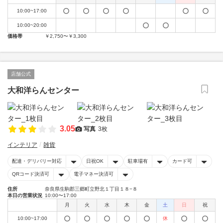
10:00~17:00
10:00~20:00
価格帯
￥2,750〜￥3,300
店舗公式
大和洋らんセンター
3.05
写真
3枚
インテリア
雑貨
配達・デリバリー対応
日祝OK
駐車場有
カード可
QRコード決済可
電子マネー決済可
住所
奈良県生駒郡三郷町立野北１丁目１８−８
本日の営業状況
10:00〜17:00
月
火
水
木
金
土
日
祝
10:00~17:00
休