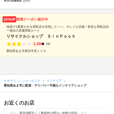
本日の営業状況
定休日
10%UP
割増クーポン発行中
地域で1番愛される買取店を目指して――。キレイな店舗＊多彩な買取品目
＊独自の高価買取ルート
リサイクルショップ ＳｉｎＰｏｏｈ
3.49
3件
愛知県あま市甚目寺流１２９
エキテン
ショッピング
インテリア
愛知県あま市に配達・デリバリー可能なインテリアショップ
お近くのお店
＼＼ 甚目寺駅近く！黄緑色の明るい外観が目印 ／／