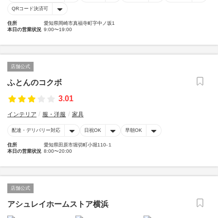
QRコード決済可
住所
愛知県岡崎市真福寺町字中ノ坂1
本日の営業状況
9:00〜19:00
店舗公式
ふとんのコクボ
3.01
インテリア
服・洋服
家具
配達・デリバリー対応
日祝OK
早朝OK
住所
愛知県田原市堀切町小堀110-１
本日の営業状況
8:00〜20:00
店舗公式
アシュレイホームストア横浜