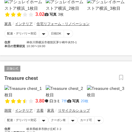
3.02
写真
3枚
家具
インテリア
住宅リフォーム・リノベーション
配達・デリバリー対応
日祝OK
住所
神奈川県横浜市都筑区茅ケ崎中央55-1
本日の営業状況
10:30〜19:00
店舗公式
Treasure chest
3.80
口コミ
7件
写真
20枚
雑貨
インテリア
古着
家具
リサイクルショップ
配達・デリバリー対応
クーポン有
カード可
住所
岐阜県岐阜市静が丘町３２