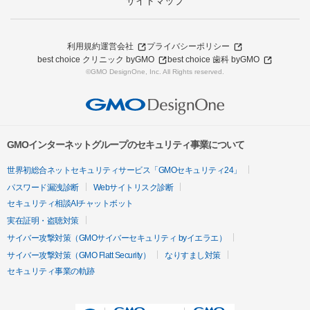
サイトマップ
利用規約
運営会社
プライバシーポリシー
best choice クリニック byGMO
best choice 歯科 byGMO
©GMO DesignOne, Inc. All Rights reserved.
GMOインターネットグループのセキュリティ事業について
世界初総合ネットセキュリティサービス「GMOセキュリティ24」
パスワード漏洩診断
Webサイトリスク診断
セキュリティ相談AIチャットボット
実在証明・盗聴対策
サイバー攻撃対策（GMOサイバーセキュリティ byイエラエ）
サイバー攻撃対策（GMO Flatt Security）
なりすまし対策
セキュリティ事業の軌跡