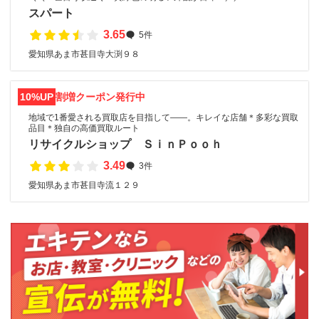
スパート
3.65
5件
愛知県あま市甚目寺大渕９８
10%UP
割増クーポン発行中
地域で1番愛される買取店を目指して――。キレイな店舗＊多彩な買取
品目＊独自の高価買取ルート
リサイクルショップ ＳｉｎＰｏｏｈ
3.49
3件
愛知県あま市甚目寺流１２９