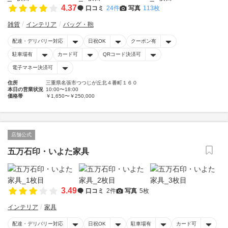
4.37
口コミ
24件
写真
113枚
雑貨
インテリア
バッグ・鞄
配達・デリバリー対応
日祝OK
クーポン有
駐車場有
カード可
QRコード決済可
電子マネー決済可
住所
三重県名張市つつじが丘北４番町１６０
本日の営業状況
10:00〜18:00
価格帯
￥1,650〜￥250,000
店舗公式
五万石印・いよた家具
3.49
口コミ
2件
写真
5枚
インテリア
家具
配達・デリバリー対応
日祝OK
駐車場有
カード可