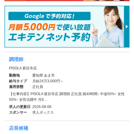
調理師
PISOLA 甚目寺店
勤務地
愛知県 あま市
給与タイプ
月給24万3,000円～
雇用形態
正社員
【仕事内容】PISOLA 甚目寺店 調理師 正社員 残40時間↓ 中途50%↑ 女性
50%↑ 女性活躍中 月8…
求人の更新日
2026-08-06
スポンサー
求人ボックス
店長候補