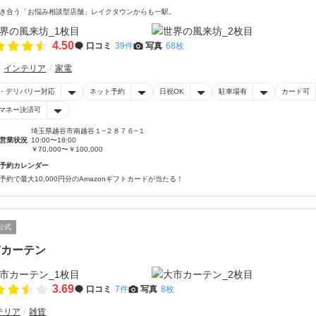
き合う「お悩み相談型店舗」レイクタウンからも一駅。
4.50
口コミ
39件
写真
68枚
インテリア
家電
・デリバリー対応
ネット予約
日祝OK
駐車場有
カード可
マネー決済可
埼玉県越谷市南越谷１−２８７６−１
営業状況
10:00〜18:00
￥70,000〜￥100,000
予約カレンダー
予約で最大10,000円分のAmazonギフトカードが当たる！
公式
市カーテン
3.69
口コミ
7件
写真
8枚
テリア
雑貨