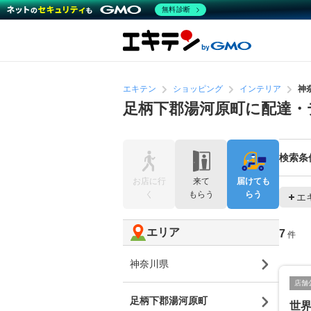
無料診断
エキテン
ショッピング
インテリア
神
足柄下郡湯河原町に配達・
検索条
お店に行
来て
届けても
く
もらう
らう
エ
エリア
7
件
神奈川県
店舗
足柄下郡湯河原町
世