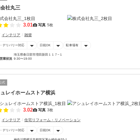
式会社丸三
3.01
写真
5枚
インテリア
雑貨
・デリバリー対応
日祝OK
駐車場有
埼玉県春日部市増田新田１１７−１
営業状況
9:30〜19:00
公式
シュレイホームストア横浜
3.02
写真
3枚
インテリア
住宅リフォーム・リノベーション
・デリバリー対応
日祝OK
神奈川県横浜市都筑区茅ケ崎中央55-1