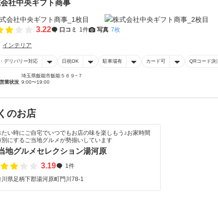
式会社中央ギフト商事
3.22
口コミ
1件
写真
7枚
インテリア
・デリバリー対応
日祝OK
駐車場有
カード可
QRコード決
埼玉県飯能市飯能５６９−７
営業状況
9:00〜19:00
くのお店
べたい時にご自宅でいつでもお店の味を楽しもう♪お家時間
特別にするご当地グルメが勢揃いしています
当地グルメセレクション湯河原
3.19
1件
奈川県足柄下郡湯河原町門川78-1