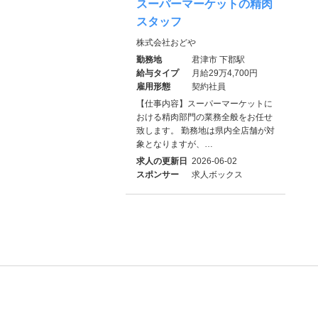
スーパーマーケットの精肉
スタッフ
株式会社おどや
勤務地
君津市 下郡駅
給与タイプ
月給29万4,700円
雇用形態
契約社員
【仕事内容】スーパーマーケットに
おける精肉部門の業務全般をお任せ
致します。 勤務地は県内全店舗が対
象となりますが、…
求人の更新日
2026-06-02
スポンサー
求人ボックス