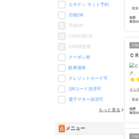
エキテン ネット予約
配達
日祝OK
住所
本日の
早朝OK
21時以降OK
店舗
24時間営業
Ｃ
クーポン有
駐車場有
クレジットカード可
QRコード決済可
イン
電子マネー決済可
配達
住所
もっと見る
本日の
メニュー
店舗