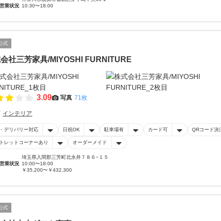
営業状況
10:30〜18:00
公式
会社三芳家具/MIYOSHI FURNITURE
3.09
写真
71枚
インテリア
・デリバリー対応
日祝OK
駐車場有
カード可
QRコード決
トレットコーナーあり
オーダーメイド
埼玉県入間郡三芳町北永井７８６−１５
営業状況
10:00〜18:00
￥35,200〜￥432,300
公式