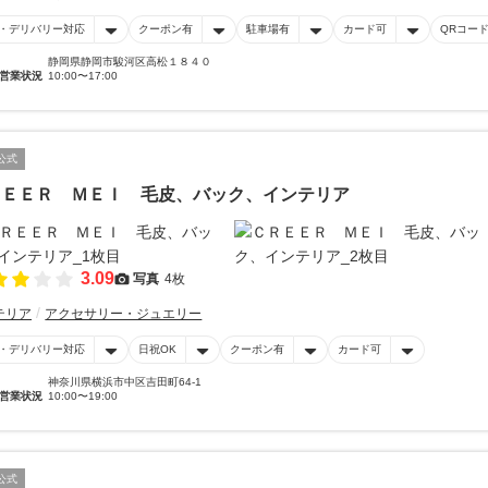
・デリバリー対応
クーポン有
駐車場有
カード可
QRコー
静岡県静岡市駿河区高松１８４０
営業状況
10:00〜17:00
公式
ＲＥＥＲ ＭＥＩ 毛皮、バック、インテリア
3.09
写真
4枚
テリア
アクセサリー・ジュエリー
・デリバリー対応
日祝OK
クーポン有
カード可
神奈川県横浜市中区吉田町64-1
営業状況
10:00〜19:00
公式