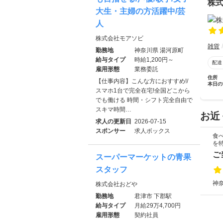
株
大生・主婦の方活躍中/芸
人
株式会社モアソビ
雑貨
勤務地
神奈川県 湯河原町
給与タイプ
時給1,200円～
配達
雇用形態
業務委託
住所
【仕事内容】こんな方におすすめ!/
本日の
スマホ1台で完全在宅!全国どこから
でも働ける 時間・シフト完全自由で
スキマ時間…
お近
求人の更新日
2026-07-15
スポンサー
求人ボックス
食
を
ご
スーパーマーケットの青果
スタッフ
神
株式会社おどや
勤務地
君津市 下郡駅
給与タイプ
月給29万4,700円
雇用形態
契約社員