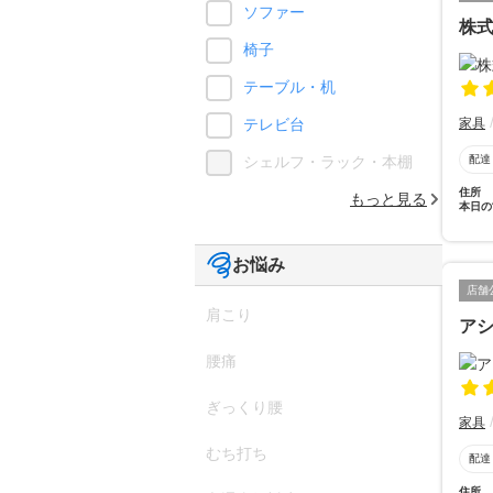
ソファー
株
椅子
テーブル・机
家具
テレビ台
配達
シェルフ・ラック・本棚
住所
もっと見る
本日の
お悩み
店舗
肩こり
ア
腰痛
ぎっくり腰
家具
むち打ち
配達
住所