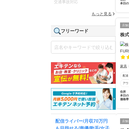
交通事故対応
本日の
もっと見る
店舗
フリーワード
株式
家具
配達
アウ
住所
本日の
価格帯
配信ライバー/月収70万円
店舗
も目指せる/声優/歌手/女子